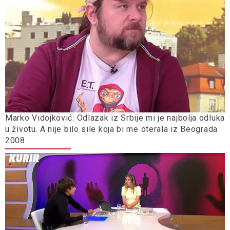
Marko Vidojković: Odlazak iz Srbije mi je najbolja odluka
u životu. A nije bilo sile koja bi me oterala iz Beograda
2008.