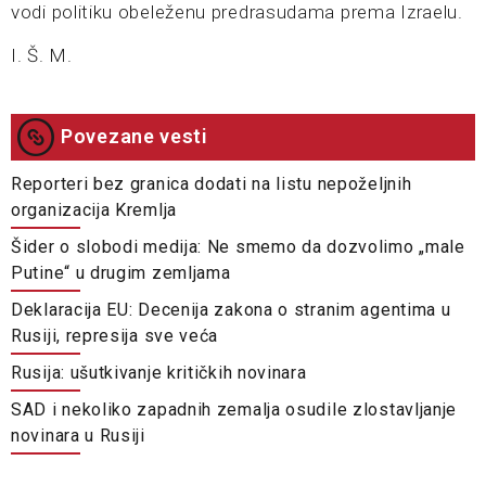
vodi politiku obeleženu predrasudama prema Izraelu.
I. Š. M.
Povezane vesti
Reporteri bez granica dodati na listu nepoželjnih
organizacija Kremlja
Šider o slobodi medija: Ne smemo da dozvolimo „male
Putine“ u drugim zemljama
Deklaracija EU: Decenija zakona o stranim agentima u
Rusiji, represija sve veća
Rusija: ušutkivanje kritičkih novinara
SAD i nekoliko zapadnih zemalja osudile zlostavljanje
novinara u Rusiji