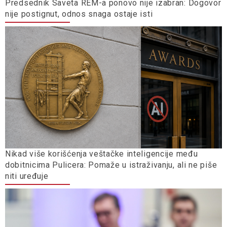
Predsednik Saveta REM-a ponovo nije izabran: Dogovor
nije postignut, odnos snaga ostaje isti
Nikad više korišćenja veštačke inteligencije među
dobitnicima Pulicera: Pomaže u istraživanju, ali ne piše
niti uređuje