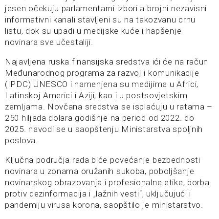
jesen očekuju parlamentarni izbori a brojni nezavisni
informativni kanali stavljeni su na takozvanu crnu
listu, dok su upadi u medijske kuće i hapšenje
novinara sve učestaliji.
Najavljena ruska finansijska sredstva ići će na račun
Međunarodnog programa za razvoj i komunikacije
(IPDC) UNESCO i namenjena su medijima u Africi,
Latinskoj Americi i Aziji, kao i u postsovjetskim
zemljama. Novčana sredstva se isplaćuju u ratama –
250 hiljada dolara godišnje na period od 2022. do
2025. navodi se u saopštenju Ministarstva spoljnih
poslova.
Ključna područja rada biće povećanje bezbednosti
novinara u zonama oružanih sukoba, poboljšanje
novinarskog obrazovanja i profesionalne etike, borba
protiv dezinformacija i „lažnih vesti“, uključujući i
pandemiju virusa korona, saopštilo je ministarstvo.