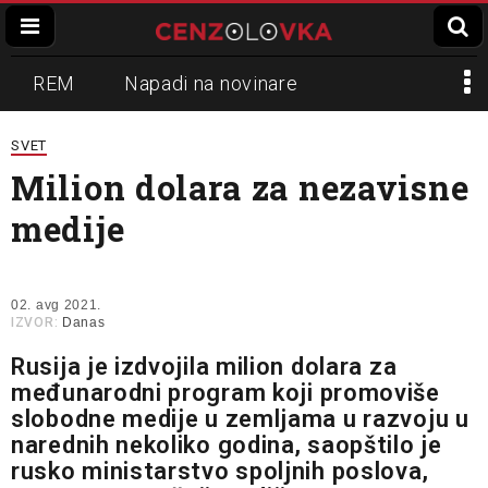
REM
Napadi na novinare
Zvučni top
Crna Gora
N1
SVET
Milion dolara za nezavisne
Propaganda
Lokalni mediji
medije
Informer
Slavko Ćuruvija
02. avg 2021.
IZVOR:
Danas
Rusija je izdvojila milion dolara za
međunarodni program koji promoviše
slobodne medije u zemljama u razvoju u
narednih nekoliko godina, saopštilo je
rusko ministarstvo spoljnih poslova,