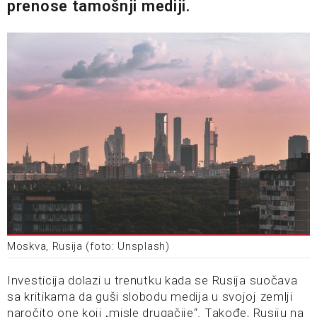
prenose tamošnji mediji.
Moskva, Rusija (foto: Unsplash)
Investicija dolazi u trenutku kada se Rusija suočava
sa kritikama da guši slobodu medija u svojoj zemlji
naročito one koji „misle drugačije“. Takođe, Rusiju na