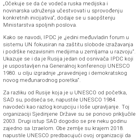
„Očekuje se da će vodeća ruska medijska i
novinarska udruženja učestvovati u sprovođenju
konkretnih inicijativa“, dodaje se u saopštenju
Ministarstva spoljnih poslova.
Kako se navodi, IPDC je „jedini međuvladin forum u
sistemu UN fokusiran na zaštitu slobode izražavanja
i podrške nezavisnim medijima u zemljama u razvoju“.
Ukazuje se i da je Rusija jedan od osnivača IPDC koji
je uspostavljen na Generalnoj konferenciji UNESCO
1980. u cilju izgradnje „pravednijeg i demokratskog
novog međunarodnog poretka“.
Za razliku od Rusije koja je u UNESCO od početka,
SAD su, podseća se, napustile UNESCO 1984.
navodeći kao razlog korupciju i loše upravljanje. Toj
organizaciji Sjedinjene Države su se ponovo priključile
2003. Drugi istup SAD dogodio se pre neku godinu
zajedno sa Izraelom. Obe zemlje su krajem 2018.
napustile UNESCO predbacujući ovoj organizaciji da