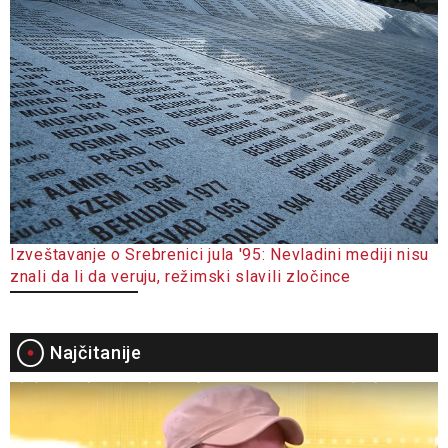
Izveštavanje o Srebrenici jula '95: Nevladini mediji nisu
znali da li da veruju, režimski slavili zločince
Najčitanije