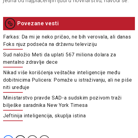
jedna od najplaćenijih ljudi u novinarstvu, navodi se.
Povezane vesti
Farkas: Da mi je neko pričao, ne bih verovala, ali danas
Foks njuz podseća na državnu televiziju
Sud naložio Meti da uplati 567 miliona dolara za
mentalno zdravlje dece
Nikad više korišćenja veštačke inteligencije među
dobitnicima Pulicera: Pomaže u istraživanju, ali ne piše
niti uređuje
Ministarstvo pravde SAD-a sudskim pozivom traži
bilješke saradnika New York Timesa
Jeftinija inteligencija, skuplja istina