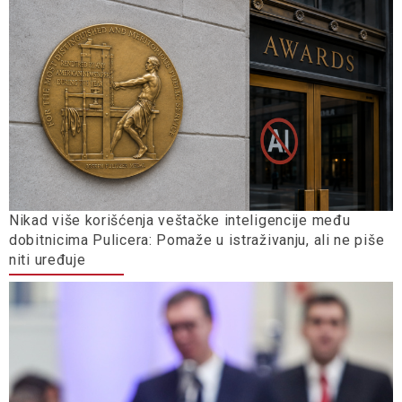
Nikad više korišćenja veštačke inteligencije među
dobitnicima Pulicera: Pomaže u istraživanju, ali ne piše
niti uređuje