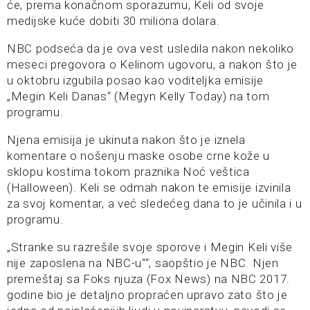
će, prema konačnom sporazumu, Keli od svoje
medijske kuće dobiti 30 miliona dolara.
NBC podseća da je ova vest usledila nakon nekoliko
meseci pregovora o Kelinom ugovoru, a nakon što je
u oktobru izgubila posao kao voditeljka emisije
„Megin Keli Danas“ (Megyn Kelly Today) na tom
programu.
Njena emisija je ukinuta nakon što je iznela
komentare o nošenju maske osobe crne kože u
sklopu kostima tokom praznika Noć veštica
(Halloween). Keli se odmah nakon te emisije izvinila
za svoj komentar, a već sledećeg dana to je učinila i u
programu.
„Stranke su razrešile svoje sporove i Megin Keli više
nije zaposlena na NBC-u““, saopštio je NBC. Njen
premeštaj sa Foks njuza (Fox News) na NBC 2017.
godine bio je detaljno propraćen upravo zato što je