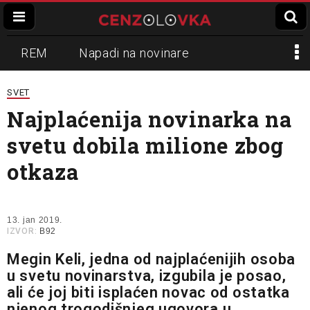
REM
Napadi na novinare
Zvučni top
Crna Gora
N1
SVET
Najplaćenija novinarka na
Propaganda
Lokalni mediji
svetu dobila milione zbog
Informer
Slavko Ćuruvija
otkaza
13. jan 2019.
IZVOR:
B92
Megin Keli, jedna od najplaćenijih osoba
u svetu novinarstva, izgubila je posao,
ali će joj biti isplaćen novac od ostatka
njenog trogodišnjeg ugovora u