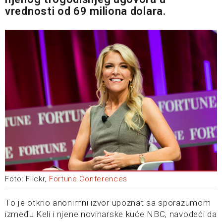
vrednosti od 69 miliona dolara.
Foto: Flickr,
Fortune Conferences
To je otkrio anonimni izvor upoznat sa sporazumom
između Keli i njene novinarske kuće NBC, navodeći da