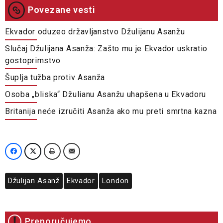
Povezane vesti
Ekvador oduzeo državljanstvo Džulijanu Asanžu
Slučaj Džulijana Asanža: Zašto mu je Ekvador uskratio
gostoprimstvo
Šuplja tužba protiv Asanža
Osoba „bliska“ Džulianu Asanžu uhapšena u Ekvadoru
Britanija neće izručiti Asanža ako mu preti smrtna kazna
Džulijan Asanž
Ekvador
London
Preporučujemo