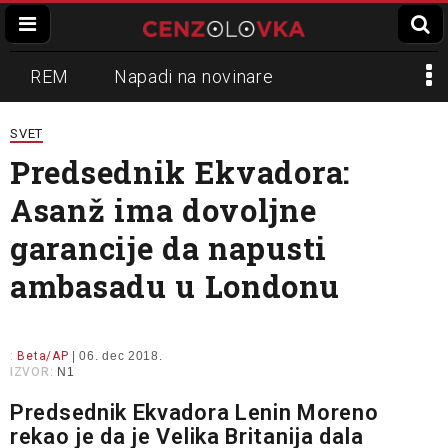
REM
Napadi na novinare
Zvučni top
Crna Gora
N1
SVET
Predsednik Ekvadora:
Propaganda
Lokalni mediji
Asanž ima dovoljne
Informer
Slavko Ćuruvija
garancije da napusti
ambasadu u Londonu
:
Beta/AP
| 06. dec 2018.
IZVOR:
N1
Predsednik Ekvadora Lenin Moreno
rekao je da je Velika Britanija dala