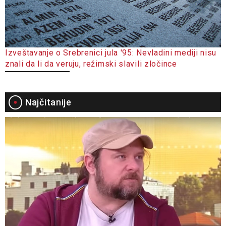
Izveštavanje o Srebrenici jula '95: Nevladini mediji nisu
znali da li da veruju, režimski slavili zločince
Najčitanije