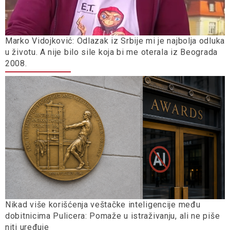
Marko Vidojković: Odlazak iz Srbije mi je najbolja odluka
u životu. A nije bilo sile koja bi me oterala iz Beograda
2008.
Nikad više korišćenja veštačke inteligencije među
dobitnicima Pulicera: Pomaže u istraživanju, ali ne piše
niti uređuje