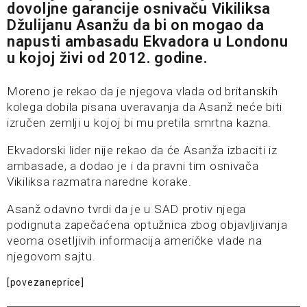
dovoljne garancije osnivaču Vikiliksa
Džulijanu Asanžu da bi on mogao da
napusti ambasadu Ekvadora u Londonu
u kojoj živi od 2012. godine.
Moreno je rekao da je njegova vlada od britanskih
kolega dobila pisana uveravanja da Asanž neće biti
izručen zemlji u kojoj bi mu pretila smrtna kazna.
Ekvadorski lider nije rekao da će Asanža izbaciti iz
ambasade, a dodao je i da pravni tim osnivača
Vikiliksa razmatra naredne korake.
Asanž odavno tvrdi da je u SAD protiv njega
podignuta zapečaćena optužnica zbog objavljivanja
veoma osetljivih informacija američke vlade na
njegovom sajtu.
[povezaneprice]