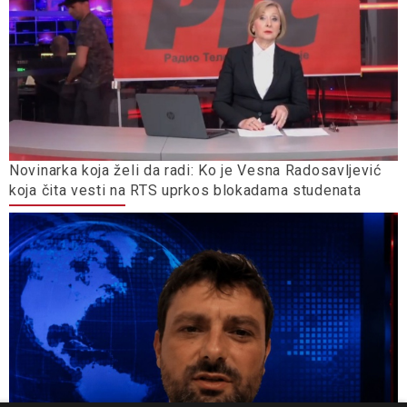
Novinarka koja želi da radi: Ko je Vesna Radosavljević
koja čita vesti na RTS uprkos blokadama studenata