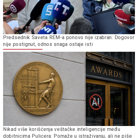
Predsednik Saveta REM-a ponovo nije izabran: Dogovor
nije postignut, odnos snaga ostaje isti
Nikad više korišćenja veštačke inteligencije među
dobitnicima Pulicera: Pomaže u istraživanju, ali ne piše