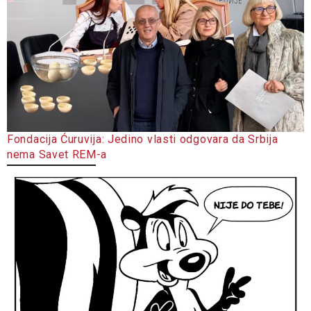
Fondacija Ćuruvija: Jedino vlasti odgovara da Srbija
nema Savet REM-a