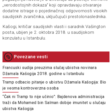
„verodostojnih dokaza“ koji opravdavaju otvaranje
dodatne istrage o pojedinačnoj odgovornosti visokih
saudijskih zvaničnika, uključujući prestolonaslednika.
Kašogi, kritičar saudijskih vlasti i saradnik Vašington
posta, ubijen je 2. oktobra 2018. u saudijskom
konzulatu u Istanbulu.
Povezane vesti
Francuski sudija preuzima slučaj ubistva novinara
Džamala Kašogija 2018. godine u Istanbulu
Tramp odbacio pitanje o ubistvu Džamala Kašogija: Bio
je veoma kontroverzna osoba
“Čak ni Tramp to nije učinio”: Bajdenova administracija
traži da Mohamed bin Salman dobije imunitet u slučaju
ubistva Kašogija