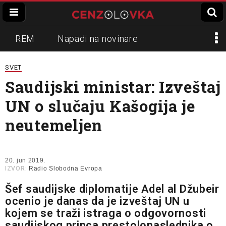
REM
Napadi na novinare
Zvučni top
Crna Gora
N1
SVET
Saudijski ministar: Izveštaj
Propaganda
Lokalni mediji
UN o slučaju Kašogija je
Informer
Slavko Ćuruvija
neutemeljen
20. jun 2019.
IZVOR:
Radio Slobodna Evropa
Šef saudijske diplomatije Adel al Džubeir
ocenio je danas da je izveštaj UN u
kojem se traži istraga o odgovornosti
saudijskog princa prestolonaslednika o