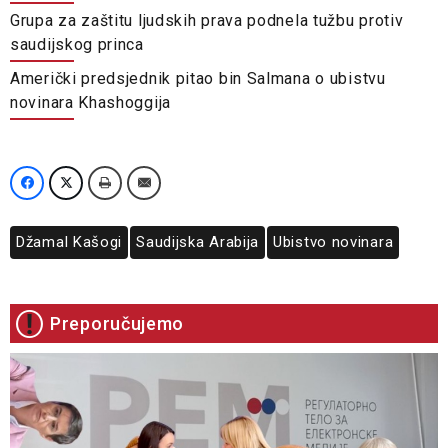
Grupa za zaštitu ljudskih prava podnela tužbu protiv
saudijskog princa
Američki predsjednik pitao bin Salmana o ubistvu
novinara Khashoggija
Džamal Kašogi
Saudijska Arabija
Ubistvo novinara
Preporučujemo