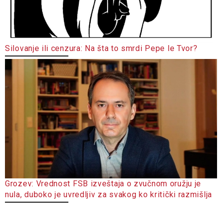
Silovanje ili cenzura: Na šta to smrdi Pepe le Tvor?
Grozev: Vrednost FSB izveštaja o zvučnom oružju je
nula, duboko je uvredljiv za svakog ko kritički razmišlja