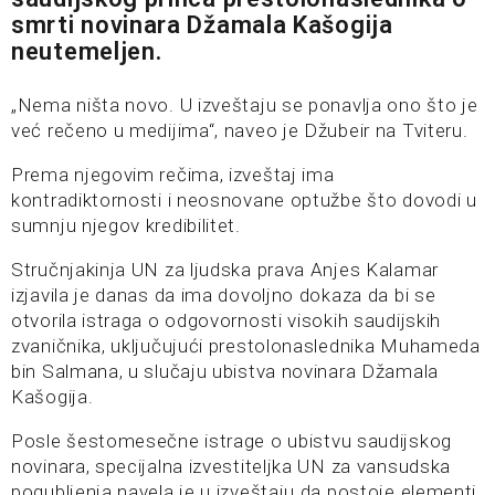
smrti novinara Džamala Kašogija
neutemeljen.
„Nema ništa novo. U izveštaju se ponavlja ono što je
već rečeno u medijima“, naveo je Džubeir na Tviteru.
Prema njegovim rečima, izveštaj ima
kontradiktornosti i neosnovane optužbe što dovodi u
sumnju njegov kredibilitet.
Stručnjakinja UN za ljudska prava Anjes Kalamar
izjavila je danas da ima dovoljno dokaza da bi se
otvorila istraga o odgovornosti visokih saudijskih
zvaničnika, uključujući prestolonaslednika Muhameda
bin Salmana, u slučaju ubistva novinara Džamala
Kašogija.
Posle šestomesečne istrage o ubistvu saudijskog
novinara, specijalna izvestiteljka UN za vansudska
pogubljenja navela je u izveštaju da postoje elementi