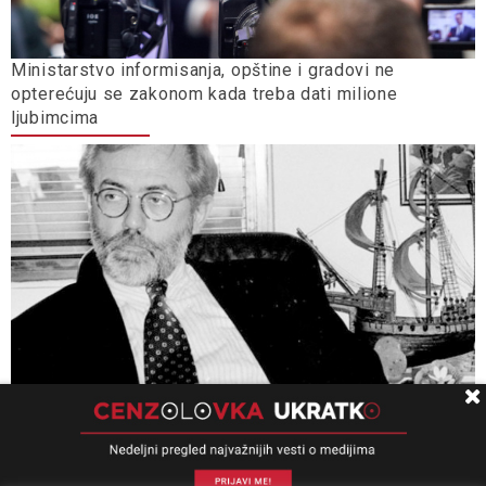
Ministarstvo informisanja, opštine i gradovi ne
opterećuju se zakonom kada treba dati milione
ljubimcima
Univerzitet Kolumbija: Slučaj „Ćuruvija” presedan, važan