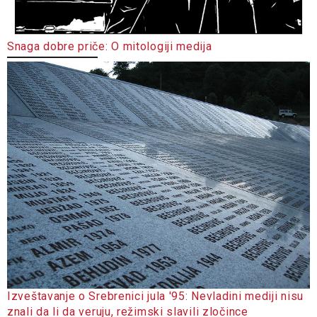
Snaga dobre priče: O mitologiji medija
Izveštavanje o Srebrenici jula '95: Nevladini mediji nisu
znali da li da veruju, režimski slavili zločince