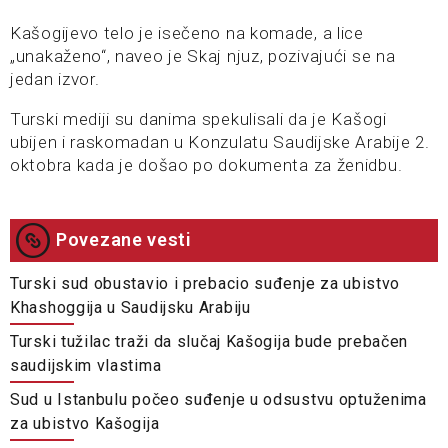
Kašogijevo telo je isečeno na komade, a lice
„unakaženo“, naveo je Skaj njuz, pozivajući se na
jedan izvor.
Turski mediji su danima spekulisali da je Kašogi
ubijen i raskomadan u Konzulatu Saudijske Arabije 2.
oktobra kada je došao po dokumenta za ženidbu.
Povezane vesti
Turski sud obustavio i prebacio suđenje za ubistvo
Khashoggija u Saudijsku Arabiju
Turski tužilac traži da slučaj Kašogija bude prebačen
saudijskim vlastima
Sud u Istanbulu počeo suđenje u odsustvu optuženima
za ubistvo Kašogija