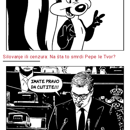
Silovanje ili cenzura: Na šta to smrdi Pepe le Tvor?