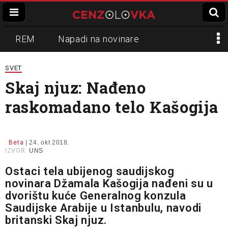
REM
Napadi na novinare
Zvučni top
Crna Gora
N1
SVET
Skaj njuz: Nađeno
Propaganda
Lokalni mediji
raskomadano telo Kašogija
Informer
Slavko Ćuruvija
:
Beta
| 24. okt 2018.
IZVOR:
UNS
Ostaci tela ubijenog saudijskog
novinara Džamala Kašogija nađeni su u
dvorištu kuće Generalnog konzula
Saudijske Arabije u Istanbulu, navodi
britanski Skaj njuz.