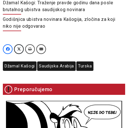
Džamal Kašogi: Traženje pravde godinu dana posle
brutalnog ubistva saudijskog novinara
Godišnjica ubistva novinara Kašogija, zločina za koji
niko nije odgovarao
Džamal Kašogi
Saudijska Arabija
Turska
Preporučujemo