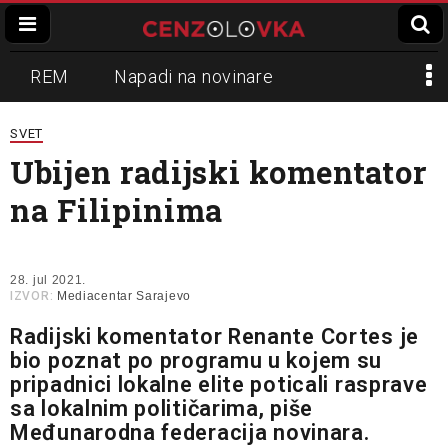
REM
Napadi na novinare
Zvučni top
Crna Gora
N1
SVET
Ubijen radijski komentator
Propaganda
Lokalni mediji
na Filipinima
Informer
Slavko Ćuruvija
28. jul 2021.
IZVOR:
Mediacentar Sarajevo
Radijski komentator Renante Cortes je
bio poznat po programu u kojem su
pripadnici lokalne elite poticali rasprave
sa lokalnim političarima, piše
Međunarodna federacija novinara.