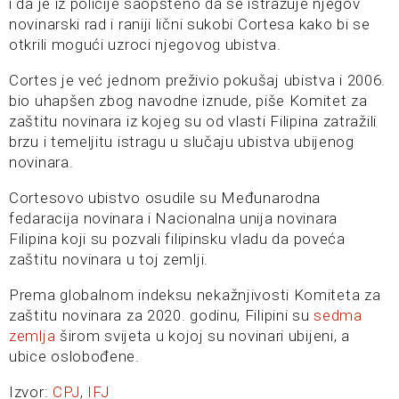
i da je iz policije saopšteno da se istražuje njegov
novinarski rad i raniji lični sukobi Cortesa kako bi se
otkrili mogući uzroci njegovog ubistva.
Cortes je već jednom preživio pokušaj ubistva i 2006.
bio uhapšen zbog navodne iznude, piše Komitet za
zaštitu novinara iz kojeg su od vlasti Filipina zatražili
brzu i temeljitu istragu u slučaju ubistva ubijenog
novinara.
Cortesovo ubistvo osudile su Međunarodna
fedaracija novinara i Nacionalna unija novinara
Filipina koji su pozvali filipinsku vladu da poveća
zaštitu novinara u toj zemlji.
Prema globalnom indeksu nekažnjivosti Komiteta za
zaštitu novinara za 2020. godinu, Filipini su
sedma
zemlja
širom svijeta u kojoj su novinari ubijeni, a
ubice oslobođene.
Izvor:
CPJ
,
IFJ