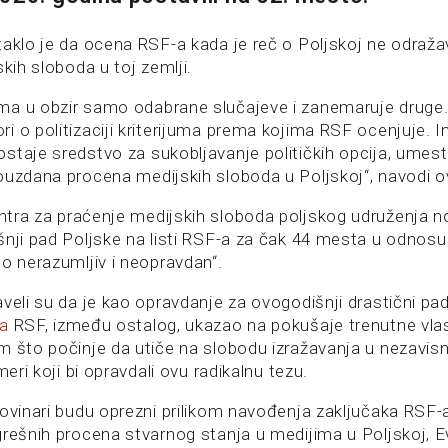
taklo je da ocena RSF-a kada je reč o Poljskoj ne odraža
skih sloboda u toj zemlji.
a u obzir samo odabrane slučajeve i zanemaruje druge.
i o politizaciji kriterijuma prema kojima RSF ocenjuje. 
staje sredstvo za sukobljavanje političkih opcija, umes
ouzdana procena medijskih sloboda u Poljskoj“, navodi o
tra za praćenje medijskih sloboda poljskog udruženja n
šnji pad Poljske na listi RSF-a za čak 44 mesta u odnosu
no nerazumljiv i neopravdan“.
aveli su da je kao opravdanje za ovogodišnji drastični pa
da
RSF, između ostalog, ukazao na pokušaje trenutne vlas
m što počinje da utiče na slobodu izražavanja u nezavis
meri koji bi opravdali ovu radikalnu tezu.
novinari budu oprezni prilikom navođenja zaključaka RSF-
rešnih procena stvarnog stanja u medijima u Poljskoj, Ev