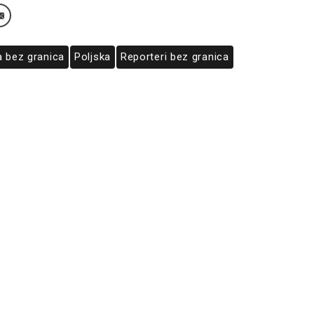
a bez granica
Poljska
Reporteri bez granica