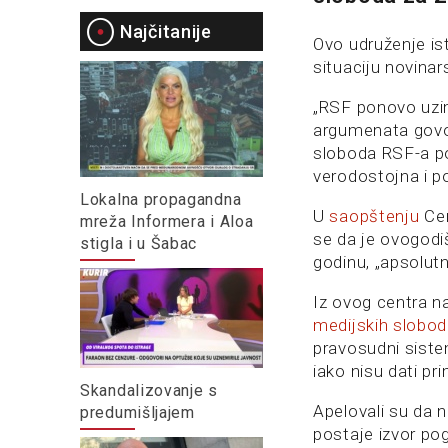
Najčitanije
Ovo udruženje is
situaciju novinar
„RSF ponovo uzim
argumenata govor
sloboda RSF-a po
verodostojna i p
Lokalna propagandna
U
saopštenju
Cen
mreža Informera i Aloa
se da je ovogodi
stigla i u Šabac
godinu, „apsolut
Iz ovog centra n
medijskih slobo
pravosudni siste
iako nisu dati pri
Skandalizovanje s
Apelovali su da 
predumišljajem
postaje izvor pog