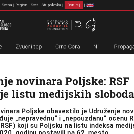
Scena
Region
Svet
Stripolovka
Doniraj
e
Zvučni top
Crna Gora
N1
Propag
je novinara Poljske: RSF
uje listu medijskih slobod
vinara Poljske obavestilo je Udruženje nov
đuje „nepravednu“ i „nepouzdanu“ ocenu 
RSF) koji su Poljsku na listu indeksa medij
020. godinu postavili na 62. mesto.