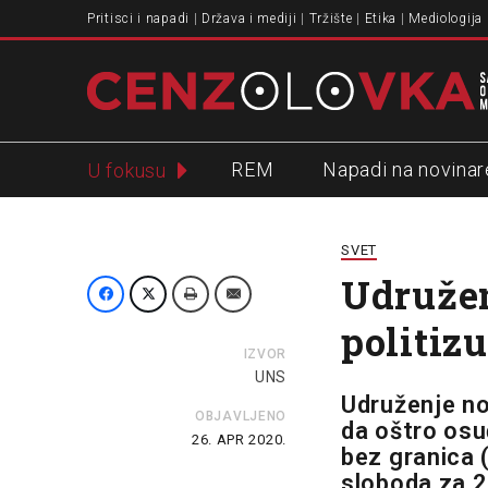
Pritisci i napadi
Država i mediji
Tržište
Etika
Mediologija
REM
Napadi na novinar
U fokusu
Slavko Ćuruvija
SVET
Udružen
politiz
IZVOR
UNS
Udruženje no
OBJAVLJENO
da oštro osu
26. APR 2020.
bez granica (
sloboda za 2