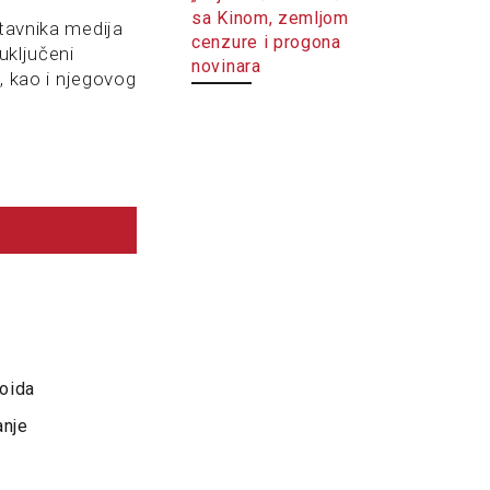
sa Kinom, zemljom
stavnika medija
cenzure i progona
uključeni
novinara
i, kao i njegovog
loida
anje