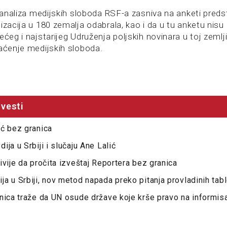
e analiza medijskih sloboda RSF-a zasniva na anketi pred
izacija u 180 zemalja odabrala, kao i da u tu anketu nisu 
ećeg i najstarijeg Udruženja poljskih novinara u toj zemlj
raćenje medijskih sloboda.
vesti
ć bez granica
ja u Srbiji i slučaju Ane Lalić
ivije da pročita izveštaj Reportera bez granica
a u Srbiji, nov metod napada preko pitanja provladinih tab
nica traže da UN osude države koje krše pravo na informis