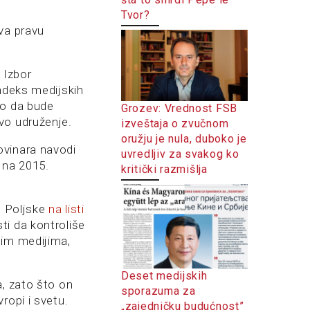
Tvor?
va pravu
 Izbor
Indeks medijskih
to da bude
Grozev: Vrednost FSB
vo udruženje.
izveštaja o zvučnom
oružju je nula, duboko je
ovinara navodi
uvredljiv za svakog ko
 na 2015.
kritički razmišlja
d Poljske
na listi
ti da kontroliše
nim medijima,
Deset medijskih
a, zato što on
sporazuma za
ropi i svetu.
„zajedničku budućnost”