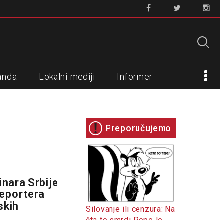
anda
Lokalni mediji
Informer
Preporučujemo
a
inara Srbije
Reportera
skih
Silovanje ili cenzura: Na
šta to smrdi Pepe le