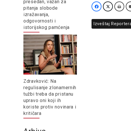
presedan, važan za
pitanja slobode
izražavanja,
odgovornosti i
Izveštaj Reporter
istorijskog pamćenja
Zdravković: Na
regulisanje zlonamernih
tužbi treba da pristanu
upravo oni koji ih
koriste protiv novinara i
kritičara