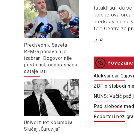
Istakli su i da s
koje je ova organ
predstavnici najv
tela Centra za p
J. P.
Predsednik Saveta
REM-a ponovo nije
izabran: Dogovor nije
Povezane 
postignut, odnos snaga
ostaje isti
Aleksandar Gajovi
ZDF o slobodi medi
NUNS: Vučić pažlj
Pad slobode medij
Reporteri bez gra
Univerzitet Kolumbija:
Slučaj „Ćuruvija”