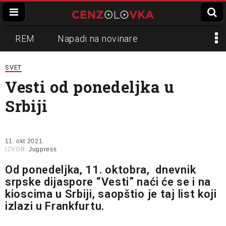
REM
Napadi na novinare
Zvučni top
Crna Gora
N1
SVET
Vesti od ponedeljka u
Propaganda
Lokalni mediji
Srbiji
Informer
Slavko Ćuruvija
11. okt 2021.
IZVOR:
Jugpress
Od ponedeljka, 11. oktobra, dnevnik
srpske dijaspore “Vesti” naći će se i na
kioscima u Srbiji, saopštio je taj list koji
izlazi u Frankfurtu.