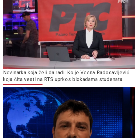
Novinarka koja želi da radi: Ko je Vesna Radosavljević
koja čita vesti na RTS uprkos blokadama studenata