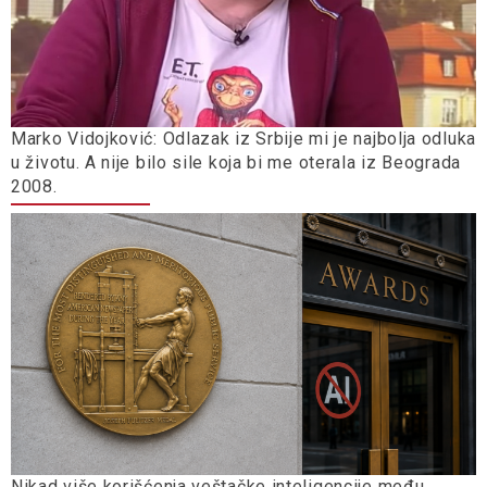
Marko Vidojković: Odlazak iz Srbije mi je najbolja odluka
u životu. A nije bilo sile koja bi me oterala iz Beograda
2008.
Nikad više korišćenja veštačke inteligencije među