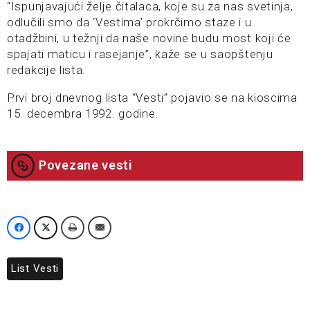
“Ispunjavajući želje čitalaca, koje su za nas svetinja,
odlučili smo da ‘Vestima’ prokrčimo staze i u
otadžbini, u težnji da naše novine budu most koji će
spajati maticu i rasejanje”, kaže se u saopštenju
redakcije lista.
Prvi broj dnevnog lista “Vesti” pojavio se na kioscima
15. decembra 1992. godine.
Povezane vesti
List Vesti