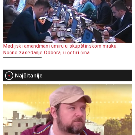
Medijski amandmani umiru u skupštinskom mraku:
Noćno zasedanje Odbora, u četiri čina
Najčitanije