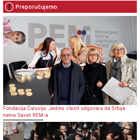
Preporučujemo
Fondacija Ćuruvija: Jedino vlasti odgovara da Srbija
nema Savet REM-a