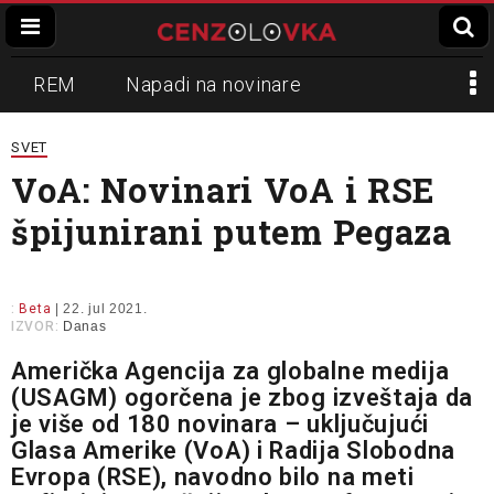
REM
Napadi na novinare
Zvučni top
Crna Gora
N1
SVET
VoA: Novinari VoA i RSE
Propaganda
Lokalni mediji
špijunirani putem Pegaza
Informer
Slavko Ćuruvija
:
Beta
| 22. jul 2021.
IZVOR:
Danas
Američka Agencija za globalne medija
(USAGM) ogorčena je zbog izveštaja da
je više od 180 novinara – uključujući
Glasa Amerike (VoA) i Radija Slobodna
Evropa (RSE), navodno bilo na meti