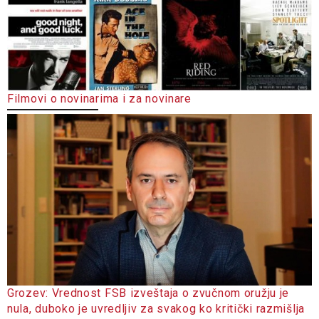
Filmovi o novinarima i za novinare
Grozev: Vrednost FSB izveštaja o zvučnom oružju je
nula, duboko je uvredljiv za svakog ko kritički razmišlja