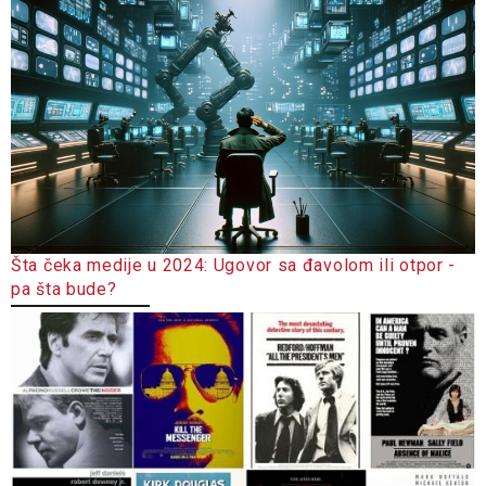
Šta čeka medije u 2024: Ugovor sa đavolom ili otpor -
pa šta bude?