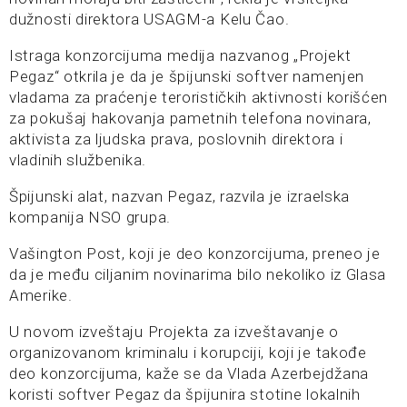
dužnosti direktora USAGM-a Kelu Čao.
Istraga konzorcijuma medija nazvanog „Projekt
Pegaz“ otkrila je da je špijunski softver namenjen
vladama za praćenje terorističkih aktivnosti korišćen
za pokušaj hakovanja pametnih telefona novinara,
aktivista za ljudska prava, poslovnih direktora i
vladinih službenika.
Špijunski alat, nazvan Pegaz, razvila je izraelska
kompanija NSO grupa.
Vašington Post, koji je deo konzorcijuma, preneo je
da je među ciljanim novinarima bilo nekoliko iz Glasa
Amerike.
U novom izveštaju Projekta za izveštavanje o
organizovanom kriminalu i korupciji, koji je takođe
deo konzorcijuma, kaže se da Vlada Azerbejdžana
koristi softver Pegaz da špijunira stotine lokalnih