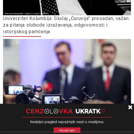
Univerzitet Kolumbija: Slučaj „Ćuruvija” presedan, važan
za pitanja slobode izražavanja, odgovornosti i
istorijskog pamćenja
Ministarstvo informisanja, opštine i gradovi ne
opterećuju se zakonom kada treba dati milione