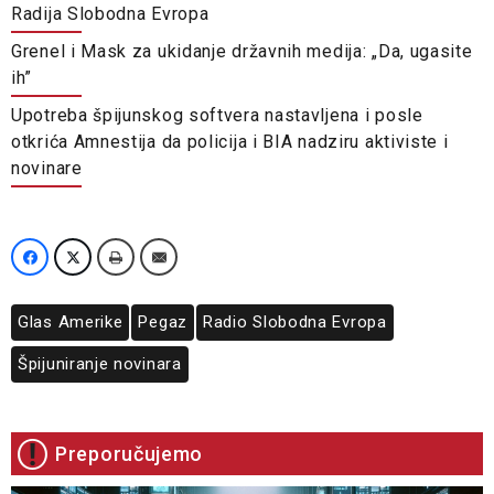
Radija Slobodna Evropa
Grenel i Mask za ukidanje državnih medija: „Da, ugasite
ih”
Upotreba špijunskog softvera nastavljena i posle
otkrića Amnestija da policija i BIA nadziru aktiviste i
novinare
Glas Amerike
Pegaz
Radio Slobodna Evropa
Špijuniranje novinara
Preporučujemo