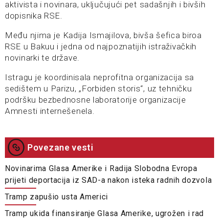
aktivista i novinara, uključujući pet sadašnjih i bivših
dopisnika RSE.
Među njima je Kadija Ismajilova, bivša šefica biroa
RSE u Bakuu i jedna od najpoznatijih istraživačkih
novinarki te države.
Istragu je koordinisala neprofitna organizacija sa
sedištem u Parizu, „Forbiden storis“, uz tehničku
podršku bezbednosne laboratorije organizacije
Amnesti internešenela.
Povezane vesti
Novinarima Glasa Amerike i Radija Slobodna Evropa
prijeti deportacija iz SAD-a nakon isteka radnih dozvola
Tramp zapušio usta Americi
Tramp ukida finansiranje Glasa Amerike, ugrožen i rad