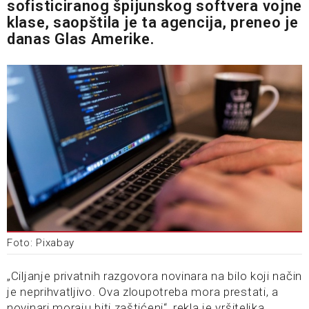
sofisticiranog špijunskog softvera vojne
klase, saopštila je ta agencija, preneo je
danas Glas Amerike.
Foto: Pixabay
„Ciljanje privatnih razgovora novinara na bilo koji način
je neprihvatljivo. Ova zloupotreba mora prestati, a
novinari moraju biti zaštićeni“, rekla je vršiteljka