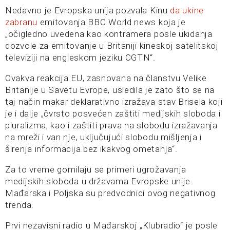
Nedavno je Evropska unija pozvala Kinu
da ukine
zabranu
emitovanja BBC World news koja je
„očigledno uvedena kao kontramera posle ukidanja
dozvole za emitovanje u Britaniji kineskoj satelitskoj
televiziji na engleskom jeziku CGTN“.
Ovakva reakcija EU, zasnovana na članstvu Velike
Britanije u Savetu Evrope, usledila je zato što se na
taj način makar deklarativno izražava stav Brisela koji
je i dalje „čvrsto posvećen zaštiti medijskih sloboda i
pluralizma, kao i zaštiti prava na slobodu izražavanja
na mreži i van nje, uključujući slobodu mišljenja i
širenja informacija bez ikakvog ometanja“.
Za to vreme gomilaju se primeri ugrožavanja
medijskih sloboda u državama Evropske unije.
Mađarska i Poljska su predvodnici ovog negativnog
trenda.
Prvi nezavisni radio u Mađarskoj „Klubradio“ je posle