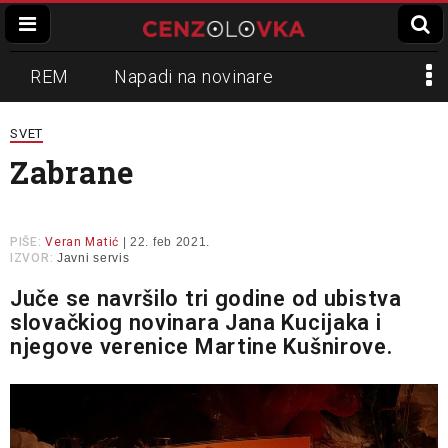
REM
Napadi na novinare
Zvučni top
Crna Gora
N1
SVET
Zabrane
Propaganda
Lokalni mediji
Informer
Slavko Ćuruvija
PIŠE:
Veran Matić
| 22. feb 2021.
IZVOR:
Javni servis
Juče se navršilo tri godine od ubistva
slovačkiog novinara Jana Kucijaka i
njegove verenice Martine Kušnirove.