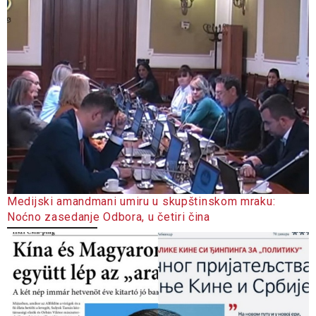
Medijski amandmani umiru u skupštinskom mraku:
Noćno zasedanje Odbora, u četiri čina