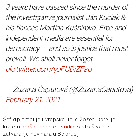
3 years have passed since the murder of
the investigative journalist Ján Kuciak &
his fiancée Martina Kušnírová. Free and
independent media are essential for
democracy — and so is justice that must
prevail. We shall never forget.
pic.twitter.com/yoFUDiZFap
— Zuzana Čaputová (@ZuzanaCaputova)
February 21, 2021
Šef diplomatije Evropske unije Žozep Borel je
krajem
prošle nedelje osudio
zastrašivanje i
zatvaranje novinara u Belorusiji.