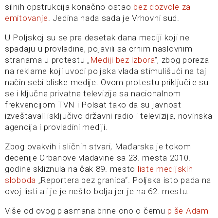
silnih opstrukcija konačno ostao
bez dozvole za
emitovanje
. Jedina nada sada je Vrhovni sud.
U Poljskoj su se pre desetak dana mediji koji ne
spadaju u provladine, pojavili sa crnim naslovnim
stranama u protestu „
Mediji bez izbora
“, zbog poreza
na reklame koji uvodi poljska vlada stimulišući na taj
način sebi bliske medije. Ovom protestu priključile su
se i ključne privatne televizije sa nacionalnom
frekvencijom TVN i Polsat tako da su javnost
izveštavali isključivo državni radio i televizija, novinska
agencija i provladini mediji.
Zbog ovakvih i sličnih stvari, Mađarska je tokom
decenije Orbanove vladavine sa 23. mesta 2010.
godine skliznula na čak 89. mesto
liste medijskih
sloboda
„Reportera bez granica“. Poljska isto pada na
ovoj listi ali je je nešto bolja jer je na 62. mestu.
Više od ovog plasmana brine ono o čemu
piše Adam