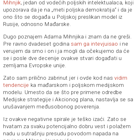
Mihnjik
, jedan od vodećih poljskih intelektualaca, koji
upozorava da je na „meti poljska demokratija“ i da je
ono što se događa u Poljskoj preslikan model iz
Rusije, odnosno Mađarske.
Dugo poznajem Adama Mihnjika i znam da ne greši.
Pre ravno dvadeset godina
sam ga intevjuisao
i ne
verujem da smo i on i ja mogli da očekujemo da će
se i posle dve decenije ovakve stvari događati u
zemljama Evropske unije.
Zato sam prilično zabrinut jer i ovde kod nas
vidim
tendencije
ka mađarskom i poljskom medijskom
modelu. Umesto da se što pre primene odredbe
Medijske strategije i Akcionog plana, nastavlja se sa
urušavanjem međusobonog poverenja.
Iz ovakve negativne spirale je teško izaći. Zato se
hvatam za svaku potencijalno dobru vest i polažem
nadu u sutrašnju presudu povodom napada na