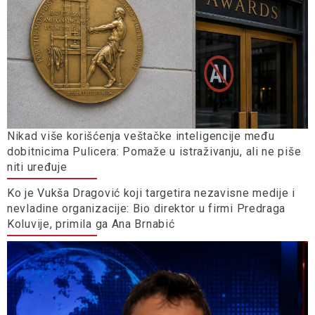
Nikad više korišćenja veštačke inteligencije među
dobitnicima Pulicera: Pomaže u istraživanju, ali ne piše
niti uređuje
Ko je Vukša Dragović koji targetira nezavisne medije i
nevladine organizacije: Bio direktor u firmi Predraga
Koluvije, primila ga Ana Brnabić