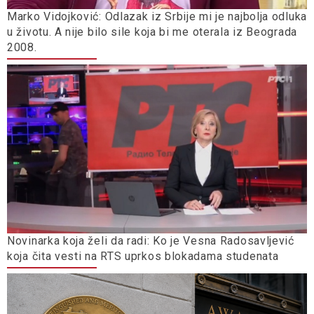
Marko Vidojković: Odlazak iz Srbije mi je najbolja odluka
u životu. A nije bilo sile koja bi me oterala iz Beograda
2008.
Novinarka koja želi da radi: Ko je Vesna Radosavljević
koja čita vesti na RTS uprkos blokadama studenata