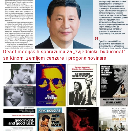
Deset medijskih sporazuma za „zajedničku budućnost”
sa Kinom, zemljom cenzure i progona novinara