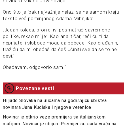
novinara Milana Jovanovića.
Ono što je ipak najvažnije nalazi se na samom kraju
teksta već pominjanog Adama Mihnjika:
„Jedan kolega, pronicljivi posmatrač savremene
politike, rekao mi je: ’Kao analitičar, reći ću ti da
neprijatelji slobode mogu da pobede. Kao građanin,
tražiću da mi obećaš da ćeš učiniti sve da se to ne
desi.’
Obećavam, odgovorio sam.“
Povezane vesti
Hiljade Slovaka na ulicama na godišnjicu ubistva
novinara Jana Kuciaka i njegove verenice
Novinar je otkrio veze premijera sa italijanskom
mafijom. Novinar je ubijen. Premijer se sada vraća na