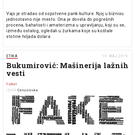
Vajs je stradao od sopstvene pank kulture. Njoj u biznisu
jednostavno nije mesto. Ona je dovela do pogrešnih
procena, bahatosti i amaterizma u upravljanju, koji su se,
između ostalog, ogledali u žurkama koje su koštale
stotine hiljada dolara
ETIKA
10. MAJ 2019.
Bukumirović: Mašinerija lažnih
vesti
FoNet
Cenzolovka
IZVOR