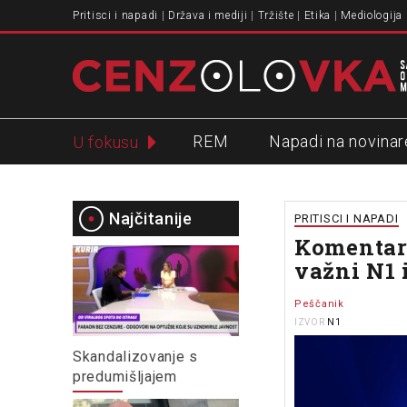
Pritisci i napadi
Država i mediji
Tržište
Etika
Mediologija
REM
Napadi na novinar
U fokusu
Slavko Ćuruvija
Najčitanije
PRITISCI I NAPADI
Komentar 
važni N1 
Peščanik
N1
IZVOR
Skandalizovanje s
predumišljajem