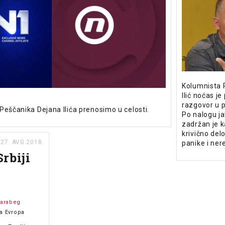
Kolumnista 
Ilić noćas j
razgovor u p
Peščanika Dejana Ilića prenosimo u celosti.
Po nalogu ja
zadržan je 
krivično del
27. AVG 2018.
panike i ner
Srbiji
arabeg
a Evropa