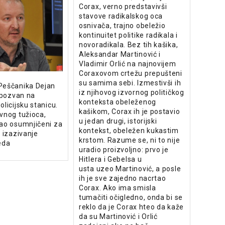
Corax, verno predstavivši
stavove radikalskog oca
osnivača, trajno obeležio
kontinuitet politike radikala i
novoradikala. Bez tih kašika,
Aleksandar Martinović i
Vladimir Orlić na najnovijem
Coraxovom crtežu prepušteni
su samima sebi. Izmestivši ih
Peščanika Dejan
iz njihovog izvornog političkog
e pozvan na
konteksta obeleženog
olicijsku stanicu.
kašikom, Corax ih je postavio
vnog tužioca,
u jedan drugi, istorijski
kao osumnjičeni za
kontekst, obeležen kukastim
o izazivanje
krstom. Razume se, ni to nije
eda
uradio proizvoljno: prvo je
Hitlera i Gebelsa u
usta uzeo Martinović, a posle
ih je sve zajedno nacrtao
Corax. Ako ima smisla
tumačiti očigledno, onda bi se
reklo da je Corax hteo da kaže
da su Martinović i Orlić