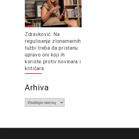
Zdravković: Na
regulisanje zlonamernih
tužbi treba da pristanu
upravo oni koji ih
koriste protiv novinara i
kritičara
Arhiva
Arhiva
O nama
Impresum
Podrška
Kontakt
Newsletter
Us