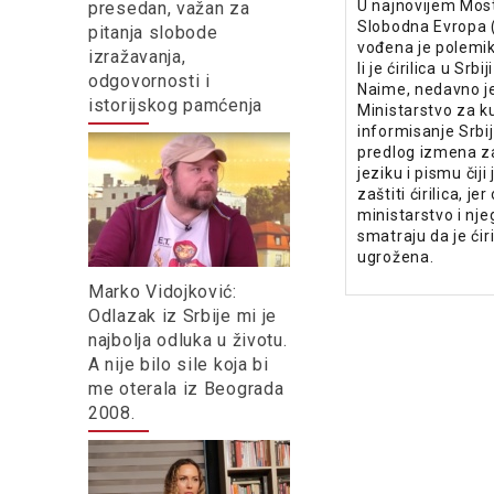
U najnovijem Mos
presedan, važan za
Slobodna Evropa 
pitanja slobode
vođena je polemi
izražavanja,
li je ćirilica u Srb
odgovornosti i
Naime, nedavno j
istorijskog pamćenja
Ministarstvo za ku
informisanje Srbij
predlog izmena z
jeziku i pismu čiji 
zaštiti ćirilica, jer
ministarstvo i nje
smatraju da je ćiri
ugrožena.
Marko Vidojković:
Odlazak iz Srbije mi je
najbolja odluka u životu.
A nije bilo sile koja bi
me oterala iz Beograda
2008.