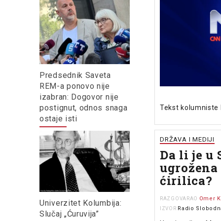
Predsednik Saveta
REM-a ponovo nije
izabran: Dogovor nije
postignut, odnos snaga
Tekst kolumniste 
ostaje isti
DRŽAVA I MEDIJI
Da li je u 
ugrožena
ćirilica?
Omer K
RAZGOVARAO
Univerzitet Kolumbija:
Radio Slobodn
IZVOR
Slučaj „Ćuruvija”