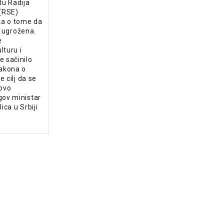
tu Radija
(RSE)
ka o tome da
iji ugrožena.
e
lturu i
e sačinilo
akona o
je cilj da se
 ovo
gov ministar
lica u Srbiji