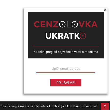
m sajta saglasni ste sa
Uslovima korišćenja i Politikom privatnosti
X