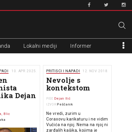
anda
Lokalni mediji
Informer
APADI
PRITISCI I NAPADI
10. APR 2025.
12. NOV 2018.
en
Nevolje s
nista
kontekstom
ika Dejan
Dejan Ilić
PIŠE
Peščanik
IZVOR
Ne vredi, zurim u
, Blic
Coraxovu karikaturu i ne vidim
vka
Vučića na njoj. Nema na njoj ni
zarđalih kašika, kojima je