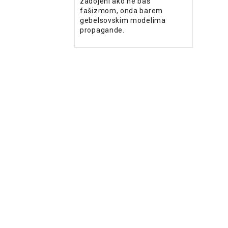
zadojeni ako ne baš
fašizmom, onda barem
gebelsovskim modelima
propagande.