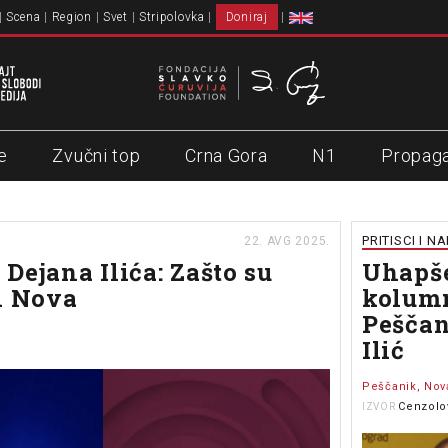
Scena
Region
Svet
Stripolovka
Doniraj
e
Zvučni top
Crna Gora
N1
Propag
PRITISCI I N
22. AVG 2025.
Dejana Ilića: Zašto su
Uhapš
i Nova
kolum
Peščan
Ilić
Peščanik, Nova
Cenzolo
IZVOR