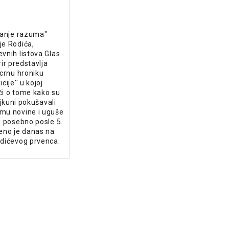
vanje razuma"
je Rodića,
vnih listova Glas
rir predstavlja
'crnu hroniku
cije'' u kojoj
či o tome kako su
tajkuni pokušavali
mu novine i uguše
, posebno posle 5.
eno je danas na
odićevog prvenca.