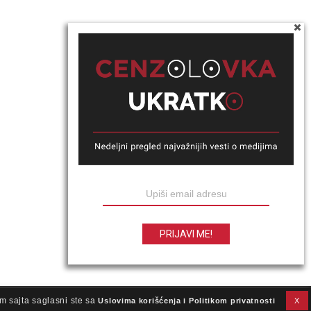
m sajta saglasni ste sa
Uslovima korišćenja i Politikom privatnosti
X