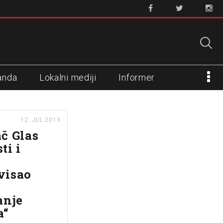
anda
Lokalni mediji
Informer
12. JUL 2019.
č Glas
ti i
visao
anje
a“