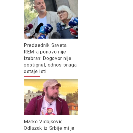
Predsednik Saveta
REM-a ponovo nije
izabran: Dogovor nije
postignut, odnos snaga
ostaje isti
Marko Vidojković:
Odlazak iz Srbije mi je