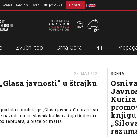
Scena
Region
Svet
Stripolovka
Doniraj
e
Zvučni top
Crna Gora
N1
Propag
SCENA
27. MAJ 2022.
„Glasa javnosti“ u štrajku
Osniva
Javnos
Kurira
promo
 portala i produkcije „Glasa javnosti“ obratili su
knjigu
navode da im vlasnik Radisav Raja Rodić nije
„Silov
 od februara, a plate od marta
razum