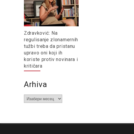
Zdravković: Na
regulisanje zlonamernih
tužbi treba da pristanu
upravo oni koji ih
koriste protiv novinara i
kritičara
Arhiva
Arhiva
O nama
Impresum
Podrška
Kontakt
Newsletter
Us