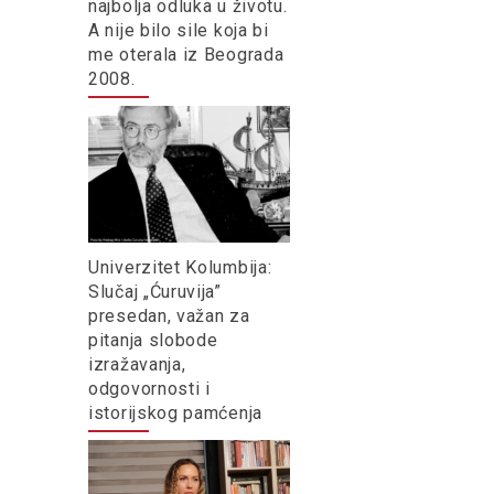
najbolja odluka u životu.
A nije bilo sile koja bi
me oterala iz Beograda
2008.
Univerzitet Kolumbija:
Slučaj „Ćuruvija”
presedan, važan za
pitanja slobode
izražavanja,
odgovornosti i
istorijskog pamćenja