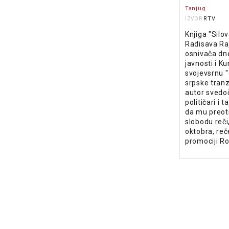
Tanjug
RTV
IZVOR
Knjiga "Silo
Radisava Ra
osnivača dne
javnosti i Ku
svojevsrnu '
srpske tranzi
autor svedo
političari i 
da mu preot
slobodu reči
oktobra, reč
promociji R