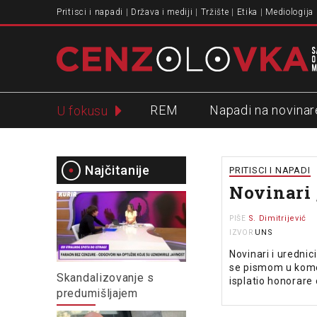
Pritisci i napadi
Država i mediji
Tržište
Etika
Mediologija
REM
Napadi na novinar
U fokusu
Slavko Ćuruvija
Najčitanije
PRITISCI I NAPADI
Novinari 
S. Dimitrijević
PIŠE
UNS
IZVOR
Novinari i urednici
se pismom u kome 
Skandalizovanje s
isplatio honorare
predumišljajem