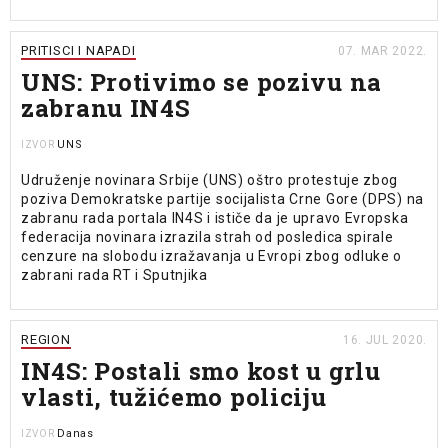
PRITISCI I NAPADI
07. MAR 2022.
UNS: Protivimo se pozivu na
zabranu IN4S
UNS
IZVOR
Udruženje novinara Srbije (UNS) oštro protestuje zbog
poziva Demokratske partije socijalista Crne Gore (DPS) na
zabranu rada portala IN4S i ističe da je upravo Evropska
federacija novinara izrazila strah od posledica spirale
cenzure na slobodu izražavanja u Evropi zbog odluke o
zabrani rada RT i Sputnjika
REGION
16. JUL 2020.
IN4S: Postali smo kost u grlu
vlasti, tužićemo policiju
Danas
IZVOR