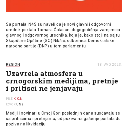
Sa portala IN4S su naveli da je novi glavni i odgovorni
urednik portala Tamara Ćalasan, dugogodišnja zamjenica
glavnog i odgovornog urednika, koja je, kako stoji na sajtu
Skupštine Opštine (SO) Nikšić, odbornica Demokratske
narodne partije (DNP) u tom parlamentu
REGION
18. AVG 2023.
Uzavrela atmosfera u
crnogorskim medijima, pretnje
i pritisci ne jenjavaju
K.K.N.
PIŠE
UNS
IZVOR
Mediji i novinari u Crnoj Gori poslednjih dana suočavaju se
sa pritiscima i pretnjama, od poziva na gašenje portala do
poziva na likvidaciju.