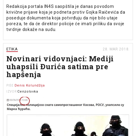
Redakcija portala IN4S saopštila je danas povodom
krivične prijave koja je podneta protiv Gojka Raičevića da
poseduje dokumenta koja potvrđuju da nije bilo utaje
poreza, te da će direktor policije će imati priliku da svoje
tvrdnje dokaže na sudu.
ETIKA
28. MAR 2018.
Novinari vidovnjaci: Mediji
uhapsili Đurića satima pre
hapšenja
Denis Kolundžija
PIŠE
Cenzolovka
IZVOR