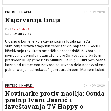
PRITISCI I NAPADI
05. NOV 2020.
Najcrvenija linija
Veran Matić
PIŠE
Jvani servis
IZVOR
U danu u kome je kolektivna pažnja lutala između
sumiranja žrtava tragičnih terorističkih napada u Beču i
iščekivanja rezultata američkih predsedničkih izbora, u
javnosti je pomalo nezapaženo prošla vest da je bivšem
predsedniku opštine Brus Milutinu Jeličiću Jutki potvrđena
kazna od tri meseca zatvora za krivčno delo nedozvoljene
polne radnje nad nekadašnjom saradnicom Marijom Lukić.
PRITISCI I NAPADI
04. NOV 2020.
Novinarke protiv nasilja: Osuda
pretnji Ivani Jasnić i
izveštavanja TV Happy o