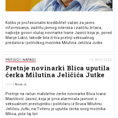
Koliko je profesionalni kredibilitet važan za javno
informisanje, zaštitu javnog interesa i zaštitu žrtava,
najbolje govori slučaj novinarke Ivane Jasnić koja je, pored
Marije Lukić, takođe bila žrtva pretnji seksualnog
predatora i političkog moćnika Milutina Jeličića Jutke.
PRITISCI I NAPADI
10. NOV 2020.
Pretnje novinarki Blica uputila
ćerka Milutina Jeličića Jutke
Nova.rs
IZVOR
Pretnje na račun maloletne ćerke novinarke Blica Ivane
Mastilović Jasnić, koja je prva alarmirala javnost o
seksualnom prestupniku i političaru iz Brusa Milutinu
Jeličiću Jutki, na Tviteru je uputila ćerka ovog moćnika
Milica, piše taj list.