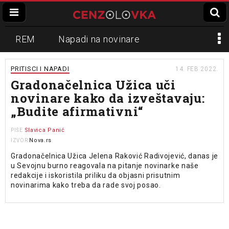
REM
Napadi na novinare
Zvučni top
Crna Gora
N1
PRITISCI I NAPADI
14. FEB 2022.
Gradonačelnica Užica uči
Propaganda
Lokalni mediji
novinare kako da izveštavaju:
„Budite afirmativni“
Informer
Slavko Ćuruvija
Slavica Panić
PIŠE
Nova.rs
IZVOR
Gradonačelnica Užica Jelena Raković Radivojević, danas je
u Sevojnu burno reagovala na pitanje novinarke naše
redakcije i iskoristila priliku da objasni prisutnim
novinarima kako treba da rade svoj posao.