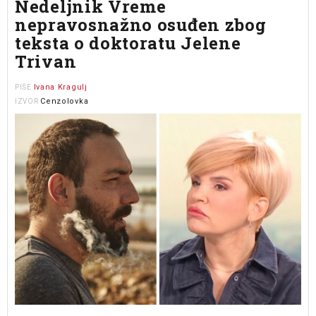
Nedeljnik Vreme
nepravosnažno osuđen zbog
teksta o doktoratu Jelene
Trivan
Ivana Kragulj
PIŠE
Cenzolovka
IZVOR