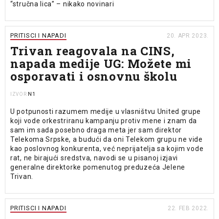
“stručna lica” – nikako novinari
PRITISCI I NAPADI
20. APR 2023.
Trivan reagovala na CINS,
napada medije UG: Možete mi
osporavati i osnovnu školu
N1
IZVOR
U potpunosti razumem medije u vlasništvu United grupe
koji vode orkestriranu kampanju protiv mene i znam da
sam im sada posebno draga meta jer sam direktor
Telekoma Srpske, a budući da oni Telekom grupu ne vide
kao poslovnog konkurenta, već neprijatelja sa kojim vode
rat, ne birajući sredstva, navodi se u pisanoj izjavi
generalne direktorke pomenutog preduzeća Jelene
Trivan.
PRITISCI I NAPADI
22. FEB 2022.