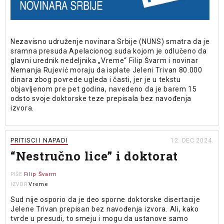
Nezavisno udruženje novinara Srbije (NUNS) smatra da je
sramna presuda Apelacionog suda kojom je odlučeno da
glavni urednik nedeljnika „Vreme“ Filip Švarm i novinar
Nemanja Rujević moraju da isplate Jeleni Trivan 80.000
dinara zbog povrede ugleda i časti, jer je u tekstu
objavljenom pre pet godina, navedeno da je barem 15
odsto svoje doktorske teze prepisala bez navođenja
izvora.
PRITISCI I NAPADI
12. DEC 2024.
“Nestručno lice” i doktorat
Filip Švarm
PIŠE
Vreme
IZVOR
Sud nije osporio da je deo sporne doktorske disertacije
Jelene Trivan prepisan bez navođenja izvora. Ali, kako
tvrde u presudi, to smeju i mogu da ustanove samo