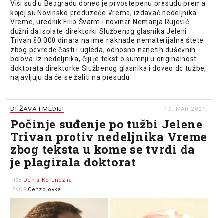
Viši sud u Beogradu doneo je prvostepenu presudu prema
kojoj su Novinsko preduzeće Vreme, izdavač nedeljnika
Vreme, urednik Filip Švarm i novinar Nemanja Rujević
dužni da isplate direktorki Službenog glasnika Jeleni
Trivan 80.000 dinara na ime naknade nematerijalne štete
zbog povrede časti i ugleda, odnosno nanetih duševnih
bolova. Iz nedeljnika, čiji je tekst o sumnji u originalnost
doktorata direktorke Službenog glasnika i doveo do tužbe,
najavljuju da će se žaliti na presudu
DRŽAVA I MEDIJI
19. MAR 2021.
Počinje suđenje po tužbi Jelene
Trivan protiv nedeljnika Vreme
zbog teksta u kome se tvrdi da
je plagirala doktorat
Denis Kolundžija
PIŠE
Cenzolovka
IZVOR