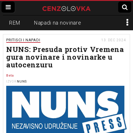
REM
Napadi na novinare
Zvučni top
Crna Gora
N1
PRITISCI I NAPADI
13. DEC 2024.
NUNS: Presuda protiv Vremena
Propaganda
Lokalni mediji
gura novinare i novinarke u
autocenzuru
Informer
Slavko Ćuruvija
Beta
NUNS
IZVOR