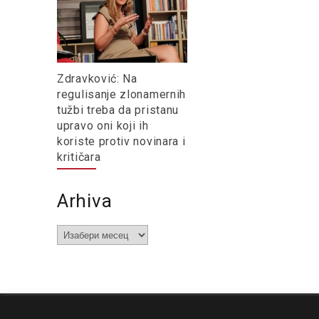
Zdravković: Na
regulisanje zlonamernih
tužbi treba da pristanu
upravo oni koji ih
koriste protiv novinara i
kritičara
Arhiva
Arhiva
O nama
Impresum
Podrška
Kontakt
Newsletter
Us