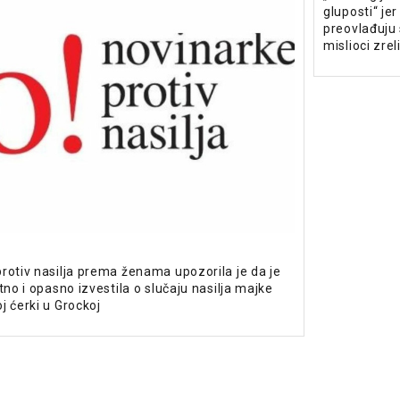
gluposti“ je
preovlađuju
mislioci zrel
rotiv nasilja prema ženama upozorila je da je
tno i opasno izvestila o slučaju nasilja majke
j ćerki u Grockoj