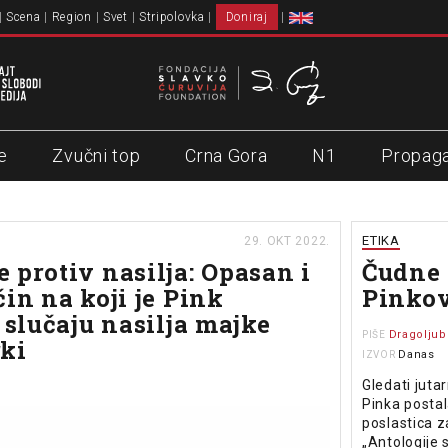
Scena
Region
Svet
Stripolovka
Doniraj
e
Zvučni top
Crna Gora
N1
Propag
ETIKA
29. OKT 2022.
 protiv nasilja: Opasan i
Čudne 
čin na koji je Pink
Pinkov
 slučaju nasilja majke
Dragoljub
PIŠE
ki
Danas
IZVOR
Gledati juta
Pinka postal
poslastica z
„Antologije