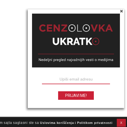
m sajta saglasni ste sa
Uslovima korišćenja i Politikom privatnosti
X