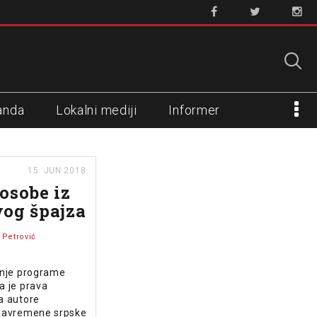
anda
Lokalni mediji
Informer
15. JUN 2018.
osobe iz
og špajza
 Petrović
rnje programe
a je prava
a autore
 savremene srpske