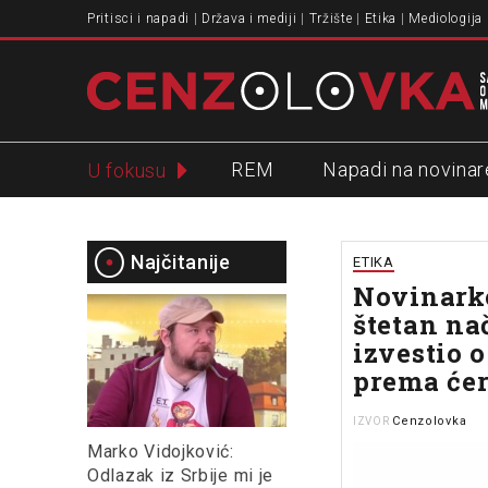
Pritisci i napadi
Država i mediji
Tržište
Etika
Mediologija
REM
Napadi na novinar
U fokusu
Slavko Ćuruvija
Najčitanije
ETIKA
Novinarke
štetan na
izvestio o
prema ćer
Cenzolovka
IZVOR
Marko Vidojković:
Odlazak iz Srbije mi je