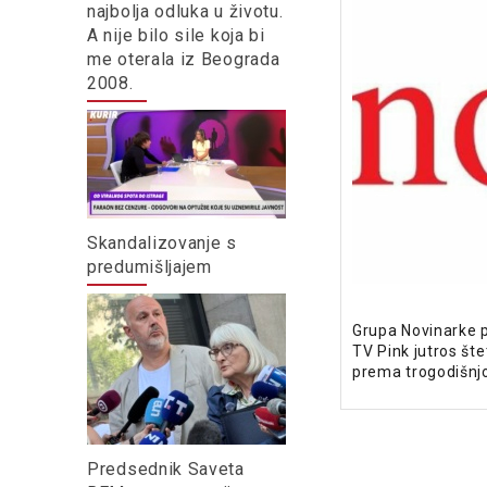
najbolja odluka u životu.
A nije bilo sile koja bi
me oterala iz Beograda
2008.
Skandalizovanje s
predumišljajem
Grupa Novinarke p
TV Pink jutros šte
prema trogodišnjo
Predsednik Saveta