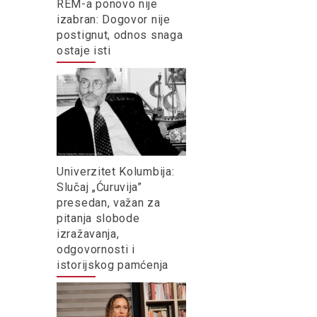
REM-a ponovo nije
izabran: Dogovor nije
postignut, odnos snaga
ostaje isti
Univerzitet Kolumbija:
Slučaj „Ćuruvija”
presedan, važan za
pitanja slobode
izražavanja,
odgovornosti i
istorijskog pamćenja