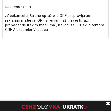
Autonomija
IZVOR
„Vicekancelar Štrahe optužio je ORF prepravljajući
reklamni materijal ORF, širenjem lažnih vesti, laži i
propagande u svim medijima“, navodi se u izjavi direktora
ORF Aleksander Vrabeca