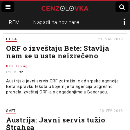
REM
Napadi na novinare
Zvučni top
Crna Gora
N1
ETIKA
21. MAR 2019.
ORF o izveštaju Bete: Stavlja
Propaganda
Lokalni mediji
nam se u usta neizrečeno
Informer
Slavko Ćuruvija
Beta, Tanjug
B92
IZVOR
Austrijski javni servis ORF zatražio je od srpske agencije
Beta ispravku teksta u kojem je ta agencija pogrešno
prenela izveštaj ORF-a o događanjima u Beogradu.
SVET
28. FEB 2018.
Austrija: Javni servis tužio
Štrahea