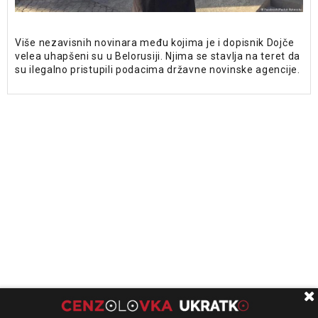
Više nezavisnih novinara među kojima je i dopisnik Dojče
velea uhapšeni su u Belorusiji. Njima se stavlja na teret da
su ilegalno pristupili podacima državne novinske agencije.