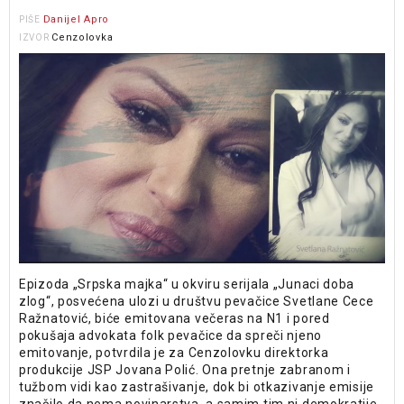
Danijel Apro
PIŠE
Cenzolovka
IZVOR
Epizoda „Srpska majka“ u okviru serijala „Junaci doba
zlog“, posvećena ulozi u društvu pevačice Svetlane Cece
Ražnatović, biće emitovana večeras na N1 i pored
pokušaja advokata folk pevačice da spreči njeno
emitovanje, potvrdila je za Cenzolovku direktorka
produkcije JSP Jovana Polić. Ona pretnje zabranom i
tužbom vidi kao zastrašivanje, dok bi otkazivanje emisije