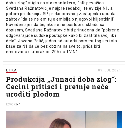
doba zlog" stigla na sto montažera, folk pevačica
Svetlana Ražnatović je najpre redakciji televizije N1, a
potom produkciji JSP preko pravnog zastupnika uputila
zahtev "da se ne emituje emisija o njegovoj klijentkinji".
Navedeno je i da će, ako se ne postupi u skladu sa
dopisom, Svetlana Ražnatović biti prinuđena da "pokrene
odgovarajuće sudske postupke kako bi zaštitila svoj lik i
delo". Jovana Polić, jedna od autorki pomenutog serijala
kaže za N1 da će bez obzira na sve to, priča biti
emitovana u utorak od 20h na TV N1.
ETIKA
09. JUL 2021.
Produkcija „Junaci doba zlog“:
Cecini pritisci i pretnje neće
uroditi plodom
N1
IZVOR