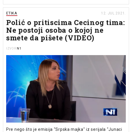
ETIKA
12. JUL 2021.
Polić o pritiscima Cecinog tima:
Ne postoji osoba o kojoj ne
smete da pišete (VIDEO)
N1
IZVOR
Pre nego što je emisija "Srpska majka" iz serijala "Junaci