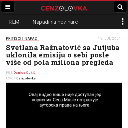
REM
Napadi na novinare
Zvučni top
Crna Gora
N1
PRITISCI I NAPADI
16. JUL 2021.
Svetlana Ražnatović sa Jutjuba
Propaganda
Lokalni mediji
uklonila emisiju o sebi posle
više od pola miliona pregleda
Informer
Slavko Ćuruvija
Danica Đokić
PIŠE
Cenzolovka
IZVOR