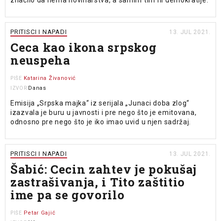
značilo da nema novinarstva, a samim tim ni demokratije.
PRITISCI I NAPADI
13. JUL 2021.
Ceca kao ikona srpskog
neuspeha
Katarina Živanović
PIŠE
Danas
IZVOR
Emisija „Srpska majka“ iz serijala „Junaci doba zlog“
izazvala je buru u javnosti i pre nego što je emitovana,
odnosno pre nego što je iko imao uvid u njen sadržaj.
PRITISCI I NAPADI
13. JUL 2021.
Šabić: Cecin zahtev je pokušaj
zastrašivanja, i Tito zaštitio
ime pa se govorilo
Petar Gajić
PIŠE