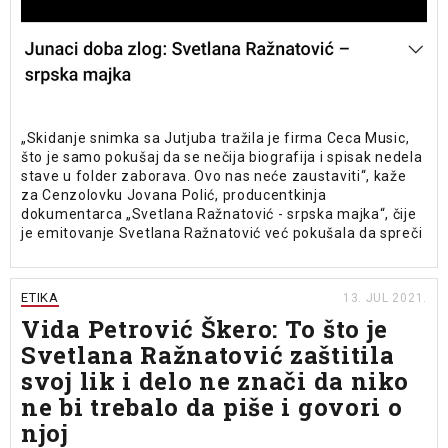
„Skidanje snimka sa Jutjuba tražila je firma Ceca Music,
što je samo pokušaj da se nečija biografija i spisak nedela
stave u folder zaborava. Ovo nas neće zaustaviti“, kaže
za Cenzolovku Jovana Polić, producentkinja
dokumentarca „Svetlana Ražnatović - srpska majka“, čije
je emitovanje Svetlana Ražnatović već pokušala da spreči
ETIKA
13. JUL 2021.
Vida Petrović Škero: To što je
Svetlana Ražnatović zaštitila
svoj lik i delo ne znači da niko
ne bi trebalo da piše i govori o
njoj