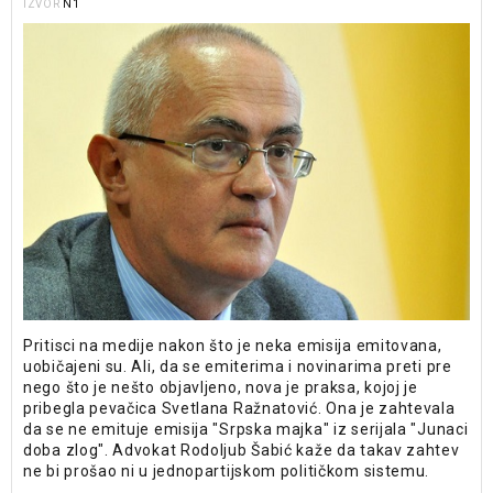
N1
IZVOR
Pritisci na medije nakon što je neka emisija emitovana,
uobičajeni su. Ali, da se emiterima i novinarima preti pre
nego što je nešto objavljeno, nova je praksa, kojoj je
pribegla pevačica Svetlana Ražnatović. Ona je zahtevala
da se ne emituje emisija "Srpska majka" iz serijala "Junaci
doba zlog". Advokat Rodoljub Šabić kaže da takav zahtev
ne bi prošao ni u jednopartijskom političkom sistemu.