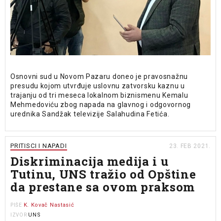
Osnovni sud u Novom Pazaru doneo je pravosnažnu
presudu kojom utvrđuje uslovnu zatvorsku kaznu u
trajanju od tri meseca lokalnom biznismenu Kemalu
Mehmedoviću zbog napada na glavnog i odgovornog
urednika Sandžak televizije Salahudina Fetića.
PRITISCI I NAPADI
23. FEB 2021.
Diskriminacija medija i u
Tutinu, UNS tražio od Opštine
da prestane sa ovom praksom
K. Kovač Nastasić
PIŠE
UNS
IZVOR