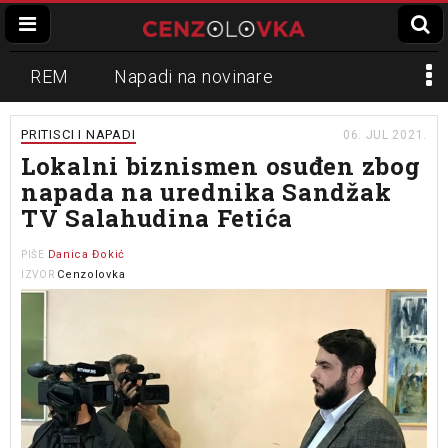
REM
Napadi na novinare
Zvučni top
Crna Gora
N1
PRITISCI I NAPADI
06. JUL 2021.
Lokalni biznismen osuđen zbog
Propaganda
Lokalni mediji
napada na urednika Sandžak
TV Salahudina Fetića
Informer
Slavko Ćuruvija
Danica Đokić
PIŠE
Cenzolovka
IZVOR