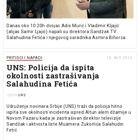
Danas oko 10:20h dvojac Adis Murić i Vladimir Kljajić
(alijas Samir Ljajić) napali su direktora Sandžak TV
Salahudina Fetića i njegovog saradnika Asmira Bihorca.
PRITISCI I NAPADI
18. AVG 2020.
UNS: Policija da ispita
okolnosti zastrašivanja
Salahudina Fetića
UNS
IZVOR
Udruženje novinara Srbije (UNS) traži da policija hitno
ispita sve okolnosti incidenta ispred Altun alem džamije u
Novom Pazaru kada je zastrašivan direktor televizije
Sandžak i aktivista liste Muamera Zukorlića Salahudin
Fetić.