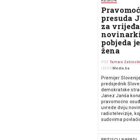
REGION
Pravomo
presuda J
za vrijeđ
novinark
pobjeda j
žena
Tamara Zablock
PIŠE
Media.ba
IZVOR
Premijer Slovenije
predsjednik Slov
demokratske stra
Janez Janša kona
pravomoćno osuđe
uvrede dviju novin
radiotelevizije, ko
sudovima povlači
PRITISCI I NAPADI