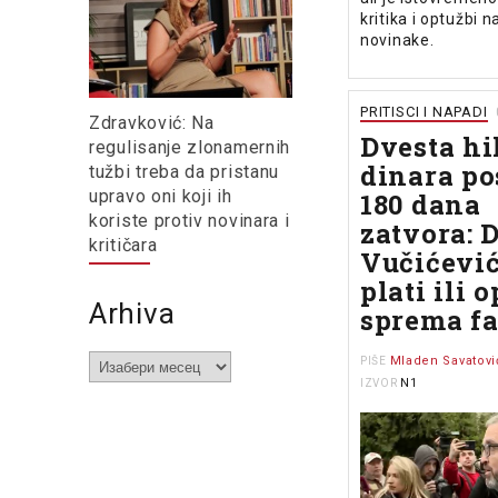
kritika i optužbi 
novinake.
PRITISCI I NAPADI
Zdravković: Na
Dvesta hi
regulisanje zlonamernih
dinara po
tužbi treba da pristanu
upravo oni koji ih
180 dana
koriste protiv novinara i
zatvora: D
kritičara
Vučićević
plati ili o
Arhiva
sprema fa
Arhiva
Mladen Savatovi
PIŠE
N1
IZVOR