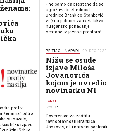
nasilja
- ne samo da prestane da se
 ženama:
ugrožava bezbednost
urednice Brankice Stanković,
već da jednom zauvek takvo
ovića
huligansko ponašanje
ruko
nestane iz javnog prostora!
tička
PRITISCI I NAPADI
09. DEC 2022.
Nižu se osude
izjave Miloša
Jovanovića
kojom je uvredio
novinarku N1
FoNet
N1
IZVOR
arke protiv
ma ženama" oštro
Poverenica za zaštitu
kako su navele,
ravnopravnosti Brankica
eksističku izjavu
Janković, ali i narodni poslanik
kupštini Srbije i