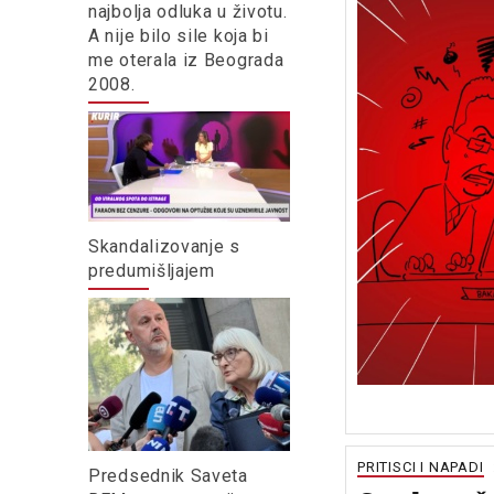
najbolja odluka u životu.
A nije bilo sile koja bi
me oterala iz Beograda
2008.
Skandalizovanje s
predumišljajem
PRITISCI I NAPADI
Predsednik Saveta