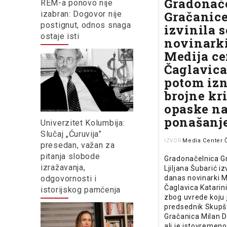
Gradonač
REM-a ponovo nije
Gračanic
izabran: Dogovor nije
postignut, odnos snaga
izvinila s
ostaje isti
novinark
Medija ce
Čaglavica,
potom izn
brojne kri
opaske na
ponašanj
Univerzitet Kolumbija:
Slučaj „Ćuruvija”
Media Center 
IZVOR
presedan, važan za
pitanja slobode
Gradonačelnica G
izražavanja,
Ljiljana Šubarić iz
odgovornosti i
danas novinarki M
Čaglavica Katarin
istorijskog pamćenja
zbog uvrede koju j
predsednik Skupš
Gračanica Milan Di
ali je istovremeno 