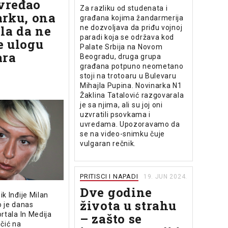
 vređao
Za razliku od studenata i
rku, ona
građana kojima žandarmerija
la da ne
ne dozvoljava da priđu vojnoj
paradi koja se održava kod
 ulogu
Palate Srbija na Novom
ara
Beogradu, druga grupa
građana potpuno neometano
stoji na trotoaru u Bulevaru
Mihajla Pupina. Novinarka N1
Žaklina Tatalović razgovarala
je sa njima, ali su joj oni
uzvratili psovkama i
uvredama. Upozoravamo da
se na video-snimku čuje
vulgaran rečnik.
PRITISCI I NAPADI
19. JUN 2024.
Dve godine
k Inđije Milan
života u strahu
o je danas
rtala In Medija
– zašto se
čić na