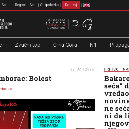
Scena
Region
Svet
Stripolovka
Doniraj
e
Zvučni top
Crna Gora
N1
Propag
PRITISCI I N
29. JAN 2026.
borac: Bolest
Bakare
seća“ d
mborac
vređa
novina
ne seć
ni da l
njegov