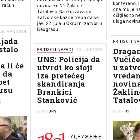
konferenciji
na račun
novinarke N1 Žakline
ona mu je na
Tatalović. Na izdržavanje
očigledno n
zatvorske kazne treba da se
uloga novina
javi 22. jula u Okružni zatvor u
Beogradu.
06. MAR 2024.
ljada
PRITISCI I N
stalo
Dragan
PRITISCI I NAPADI
15. JUN 2023.
UNS: Policija da
Vučiće
a li će
utvrdi ko stoji
u zatv
 da
iza pretećeg
vređan
pet
skandiranja
novina
rsu
Brankici
Žaklin
Stanković
Tatalo
ć
UNS
N1
IZVOR
IZVOR