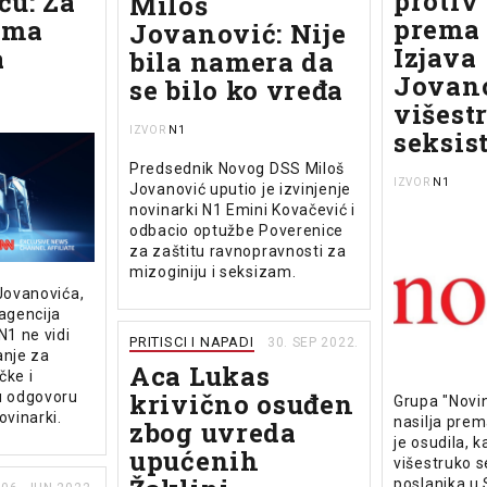
protiv 
ću: Za
Miloš
prema
ema
Jovanović: Nije
Izjava
a
bila namera da
Jovan
se bilo ko vređa
višest
N1
IZVOR
seksis
Predsednik Novog DSS Miloš
N1
IZVOR
Jovanović uputio je izvinjenje
novinarki N1 Emini Kovačević i
odbacio optužbe Poverenice
za zaštitu ravnopravnosti za
mizoginiju i seksizam.
 Jovanovića,
 agencija
N1 ne vidi
PRITISCI I NAPADI
30. SEP 2022.
anje za
Aca Lukas
čke i
krivično osuđen
u odgovoru
Grupa "Novin
ovinarki.
nasilja pre
zbog uvreda
je osudila, 
upućenih
višestruko s
poslanika u S