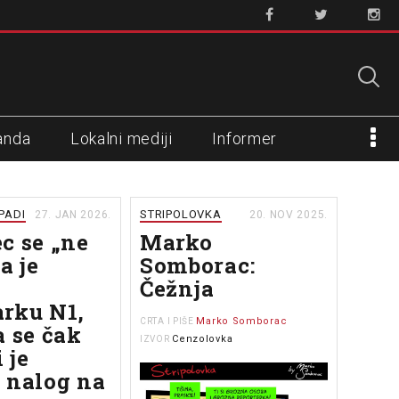
anda
Lokalni mediji
Informer
APADI
STRIPOLOVKA
27. JAN 2026.
20. NOV 2025.
c se „ne
Marko
a je
Somborac:
o
Čežnja
rku N1,
Marko Somborac
CRTA I PIŠE
a se čak
Cenzolovka
IZVOR
i je
 nalog na