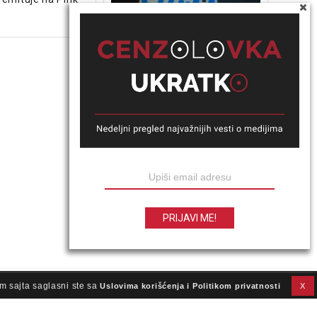
Premijer Slovenije Janez
Janša je na ponovljenom
suđenju proglašen krivim
zbog vređanja dve novinarke
slovenačkog javnog servisa,
jer ih je u objavi na Tviteru
optužio za medijsko
prostituisanje.
m sajta saglasni ste sa
Uslovima korišćenja i Politikom privatnosti
X