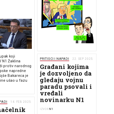
upak koji
PRITISCI I NAPADI
22. SEP 2025.
V N1 Žaklina
Građani kojima
di protiv narodnog
rpske napredne
je dozvoljeno da
ojše Bakareca je
gledaju vojnu
dine ušao u fazu
paradu psovali i
vređali
novinarku N1
APADI
14. FEB 2025.
načelnik
N1
IZVOR