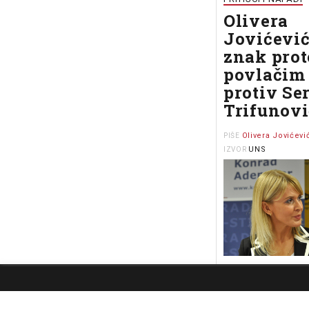
Olivera
Jovićević
znak prot
povlačim 
protiv Se
Trifunov
Olivera Jovićevi
PIŠE
UNS
IZVOR
O nama
Impresum
Podrška
Kontakt
Newsletter
Us
Prošlo je petnaes
otkako sam u pa