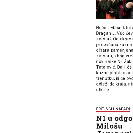
Hoće li vlasnik In
Dragan J. Vučićev
zatvor? Odlukom 
je novčana kazna
dinara zamenjen
zatvora, zbog vre
novinarke N1 Žakl
Tatalović. Da li ć
kaznu platiti u p
trenutku, ili će o
odleži do kraja, ni
otkrije.
PRITISCI I NAPADI
N1 u odg
Milošu