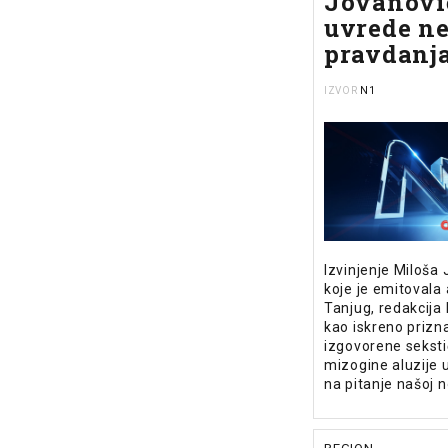
Jovanovi
uvrede n
pravdanj
N1
IZVOR
Izvinjenje Miloša
koje je emitovala
Tanjug, redakcija 
kao iskreno prizn
izgovorene seksti
mizogine aluzije 
na pitanje našoj n