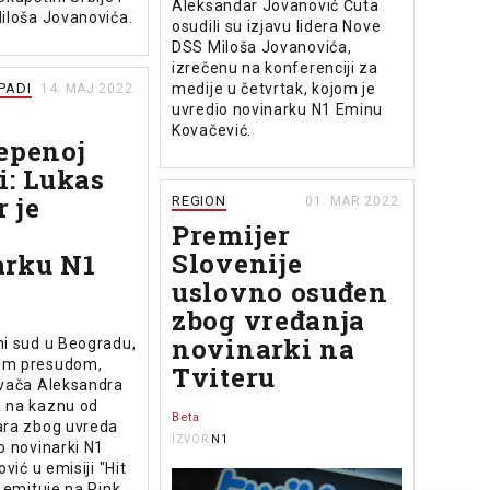
Aleksandar Jovanović Ćuta
iloša Jovanovića.
osudili su izjavu lidera Nove
DSS Miloša Jovanovića,
izrečenu na konferenciji za
medije u četvrtak, kojom je
APADI
14. MAJ 2022.
uvredio novinarku N1 Eminu
Kovačević.
epenoj
i: Lukas
r je
REGION
01. MAR 2022.
Premijer
o
Slovenije
arku N1
uslovno osuđen
zbog vređanja
novinarki na
ni sud u Beogradu,
om presudom,
Tviteru
evača Aleksandra
 na kaznu od
Beta
ara zbog uvreda
N1
IZVOR
o novinarki N1
ović u emisiji "Hit
e emituje na Pink