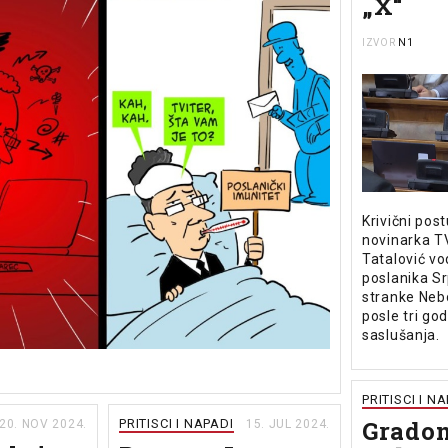
„X“
N1
IZVOR
Krivični post
novinarka T
Tatalović vo
poslanika S
stranke Neb
posle tri go
saslušanja.
PRITISCI I N
Grado
PRITISCI I NAPADI
20. NOV 2024.
15. JUL 2024.