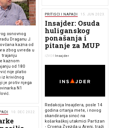
PRITISCI I NAPADI
15. JUN 2023.
Insajder: Osuda
huliganskog
vog osnovnog
ponašanja i
radu Draganu J.
pitanje za MUP
novčana kazna od
ara zbog uvreda u
trajanju
Insajder
IZVOR
je kaznom
ajanju od 180
vić nije platio
 iz krivičnog
i je protiv njega
ovinarka N1
lović.
Redakcija Insajdera, posle 14
godina crtanja mete, i novog
APADI
10. DEC 2022.
skandiranja sinoć na
arke
košarkaškoj utakmici Partizan
- Crvena Zvezda u Areni, traži