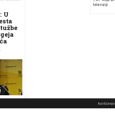
televiziji.
: U
esta
tužbe
rgeja
ića
ć
lovi korišćenja
Korišćenje
t meseci
rničnom