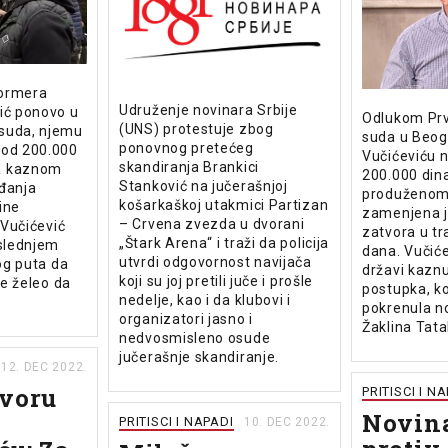
formera
Udruženje novinara Srbije
ić ponovo u
Odlukom Pr
(UNS) protestuje zbog
suda, njemu
suda u Beog
ponovnog pretećeg
 od 200.000
Vučićeviću 
skandiranja Brankici
a kaznom
200.000 din
Stanković na jučerašnjoj
đanja
produženom 
košarkaškoj utakmici Partizan
ine
zamenjena 
– Crvena zvezda u dvorani
e Vučićević
zatvora u tr
„Štark Arena“ i traži da policija
oslednjem
dana. Vučiće
utvrdi odgovornost navijača
vog puta da
državi kaznu
koji su joj pretili juče i prošle
je želeo da
postupka, koj
nedelje, kao i da klubovi i
pokrenula n
organizatori jasno i
Žaklina Tata
nedvosmisleno osude
jučerašnje skandiranje.
12. DEC 2022.
ovoru
PRITISCI I N
Novin
PRITISCI I NAPADI
10. DEC 2022.