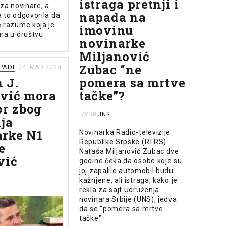
istraga pretnji i
 za novinare, a
napada na
 to odgovorila da
e razume koja je
imovinu
ra u društvu.
novinarke
Miljanović
Zubac “ne
APADI
04. MAR 2024.
 J.
pomera sa mrtve
vić mora
tačke”?
or zbog
UNS
IZVOR
ja
rke N1
Novinarka Radio-televizije
Republike Srpske (RTRS)
e
Nataša Miljanović Zubac dve
vić
godine čeka da osobe koje su
joj zapalile automobil budu
kažnjene, ali istraga, kako je
rekla za sajt Udruženja
novinara Srbije (UNS), jedva
da se “pomera sa mrtve
tačke”.