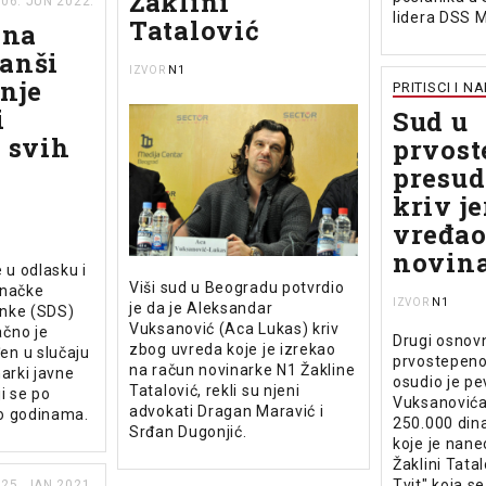
Žaklini
06. JUN 2022.
lidera DSS M
Tatalović
ćna
anši
N1
IZVOR
anje
PRITISCI I N
i
Sud u
e svih
prvost
presud
kriv je
i
vređa
novin
 u odlasku i
Viši sud u Beogradu potvrdio
enačke
N1
IZVOR
je da je Aleksandar
nke (SDS)
Vuksanović (Aca Lukas) kriv
čno je
Drugi osnov
zbog uvreda koje je izrekao
n u slučaju
prvostepen
na račun novinarke N1 Žakline
arki javne
osudio je p
Tatalović, rekli su njeni
ji se po
Vuksanovića
advokati Dragan Maravić i
o godinama.
250.000 din
Srđan Dugonjić.
koje je nane
Žaklini Tatal
Tvit" koja s
25. JAN 2021.