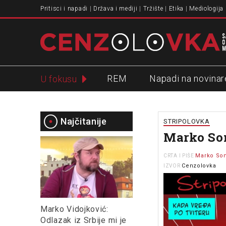
Pritisci i napadi
Država i mediji
Tržište
Etika
Mediologija
REM
Napadi na novinar
U fokusu
Slavko Ćuruvija
Najčitanije
STRIPOLOVKA
Marko Som
Marko So
CRTA I PIŠE
Cenzolovka
IZVOR
Marko Vidojković:
Odlazak iz Srbije mi je