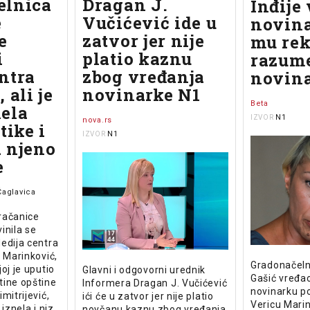
elnica
Dragan J.
Inđije
e
Vučićević ide u
novina
e
zatvor jer nije
mu rek
i
platio kaznu
razume
ntra
zbog vređanja
novin
 ali je
novinarke N1
Beta
ela
N1
IZVOR
nova.rs
tike i
N1
IZVOR
 njeno
e
Čaglavica
račanice
vinila se
edija centra
i Marinković,
Gradonačelni
oj je uputio
Glavni i odgovorni urednik
Gašić vređa
tine opštine
Informera Dragan J. Vučićević
novinarku po
mitrijević,
ići će u zatvor jer nije platio
Vericu Marin
iznela i niz
novčanu kaznu zbog vređanja