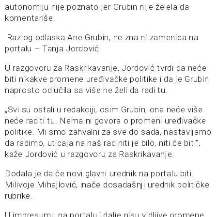
autonomiju nije poznato jer Grubin nije želela da
komentariše.
Razlog odlaska Ane Grubin, ne zna ni zamenica na
portalu – Tanja Jordović.
U razgovoru za Raskrikavanje, Jordović tvrdi da neće
biti nikakve promene uređivačke politike i da je Grubin
naprosto odlučila sa više ne želi da radi tu.
„Svi su ostali u redakciji, osim Grubin, ona neće više
neće raditi tu. Nema ni govora o promeni uređivačke
politike. Mi smo zahvalni za sve do sada, nastavljamo
da radimo, uticaja na naš rad niti je bilo, niti će biti”,
kaže Jordović u razgovoru za Raskrikavanje.
Dodala je da će novi glavni urednik na portalu biti
Milivoje Mihajlović, inače dosadašnji urednik političke
rubrike.
U impresumu na portalu i dalje nisu vidljive promene,