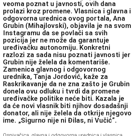
veoma poznat u javnosti, ovih dana
prolazi kroz promene. Vlasnica i glavna i
odgovorna urednica ovog portala, Ana
Grubin (Mihajlovski), objavila je na svom
Instagramu da se povlači sa svih
pozicija jer ne može da garantuje
uređivačku autonomiju. Konkretni
razlozi za sada nisu poznati javnosti jer
Grubin nije želela da komentariše.
Zamenica glavnog i odgovornog
urednika, Tanja Jordović, kaže za
Raskrikavanje da ne zna zašto je Grubin
donela ovu odluku i tvrdi da promene
uređivačke politike neće biti. Kazala je
da će novi vlasnik biti njihov dosadašnji
donator, ali nije želela da otkrije njegovo
ime. „Sigurno nije ni Đilas, ni Vučić”.
Osnivačica, glavna i odgovorna urednica i vlasnica