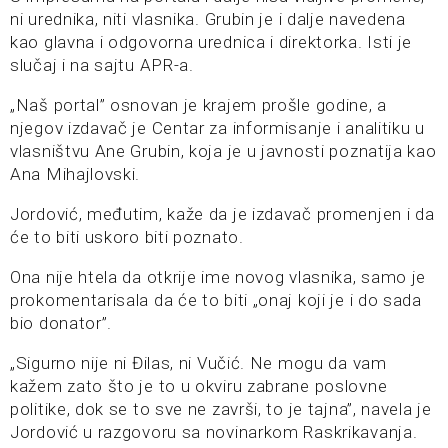
ni urednika, niti vlasnika. Grubin je i dalje navedena
kao glavna i odgovorna urednica i direktorka. Isti je
slučaj i na sajtu APR-a.
„Naš portal” osnovan je krajem prošle godine, a
njegov izdavač je Centar za informisanje i analitiku u
vlasništvu Ane Grubin, koja je u javnosti poznatija kao
Ana Mihajlovski.
Jordović, međutim, kaže da je izdavač promenjen i da
će to biti uskoro biti poznato.
Ona nije htela da otkrije ime novog vlasnika, samo je
prokomentarisala da će to biti „onaj koji je i do sada
bio donator”.
„Sigurno nije ni Đilas, ni Vučić. Ne mogu da vam
kažem zato što je to u okviru zabrane poslovne
politike, dok se to sve ne završi, to je tajna”, navela je
Jordović u razgovoru sa novinarkom Raskrikavanja.