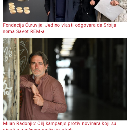
Fondacija Ćuruvija: Jedino vlasti odgovara da Srbija
nema Savet REM-a
Milan Radonjić: Cilj kampanje protiv novinara koji su
pisali o zvučnom oružju je strah