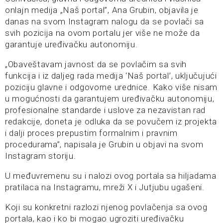
onlajn medija „Naš portal”, Ana Grubin, objavila je
danas na svom Instagram nalogu da se povlači sa
svih pozicija na ovom portalu jer više ne može da
garantuje uređivačku autonomiju.
„Obaveštavam javnost da se povlačim sa svih
funkcija i iz daljeg rada medija ‘Naš portal’, uključujući
poziciju glavne i odgovorne urednice. Kako više nisam
u mogućnosti da garantujem uređivačku autonomiju,
profesionalne standarde i uslove za nezavistan rad
redakcije, doneta je odluka da se povučem iz projekta
i dalji proces prepustim formalnim i pravnim
procedurama”, napisala je Grubin u objavi na svom
Instagram storiju.
U međuvremenu su i nalozi ovog portala sa hiljadama
pratilaca na Instagramu, mreži X i Jutjubu ugašeni.
Koji su konkretni razlozi njenog povlačenja sa ovog
portala, kao i ko bi mogao ugroziti uređivačku