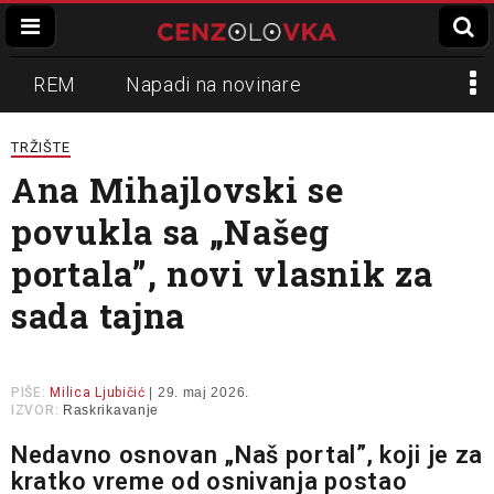
REM
Napadi na novinare
Zvučni top
Crna Gora
N1
TRŽIŠTE
Ana Mihajlovski se
Propaganda
Lokalni mediji
povukla sa „Našeg
Informer
Slavko Ćuruvija
portala”, novi vlasnik za
sada tajna
PIŠE:
Milica Ljubičić
| 29. maj 2026.
IZVOR:
Raskrikavanje
Nedavno osnovan „Naš portal”, koji je za
kratko vreme od osnivanja postao