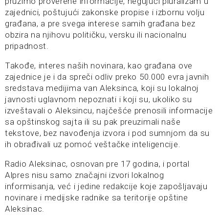
pružimo proverene informacije, negujući pluralizam u
zajednici, poštujući zakonske propise i izbornu volju
građana, a pre svega interese samih građana bez
obzira na njihovu političku, versku ili nacionalnu
pripadnost.
Takođe, interes naših novinara, kao građana ove
zajednice je i da spreči odliv preko 50.000 evra javnih
sredstava medijima van Aleksinca, koji su lokalnoj
javnosti uglavnom nepoznati i koji su, ukoliko su
izveštavali o Aleksincu, najčešće prenosili informacije
sa opštinskog sajta ili su pak preuzimali naše
tekstove, bez navođenja izvora i pod sumnjom da su
ih obrađivali uz pomoć veštačke inteligencije.
Radio Aleksinac, osnovan pre 17 godina, i portal
Alpres nisu samo značajni izvori lokalnog
informisanja, već i jedine redakcije koje zapošljavaju
novinare i medijske radnike sa teritorije opštine
Aleksinac.