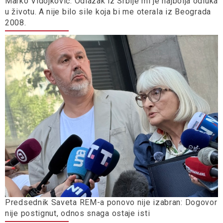
Marko Vidojković: Odlazak iz Srbije mi je najbolja odluka
u životu. A nije bilo sile koja bi me oterala iz Beograda
2008.
Predsednik Saveta REM-a ponovo nije izabran: Dogovor
nije postignut, odnos snaga ostaje isti