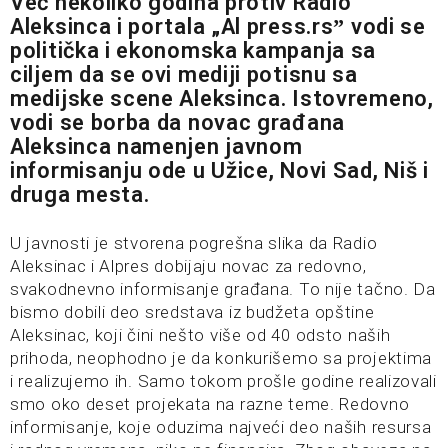
Već nekoliko godina protiv Radio
Aleksinca i portala „Al press.rsˮ vodi se
politička i ekonomska kampanja sa
ciljem da se ovi mediji potisnu sa
medijske scene Aleksinca. Istovremeno,
vodi se borba da novac građana
Aleksinca namenjen javnom
informisanju ode u Užice, Novi Sad, Niš i
druga mesta.
U javnosti je stvorena pogrešna slika da Radio
Aleksinac i Alpres dobijaju novac za redovno,
svakodnevno informisanje građana. To nije tačno. Da
bismo dobili deo sredstava iz budžeta opštine
Aleksinac, koji čini nešto više od 40 odsto naših
prihoda, neophodno je da konkurišemo sa projektima
i realizujemo ih. Samo tokom prošle godine realizovali
smo oko deset projekata na razne teme. Redovno
informisanje, koje oduzima najveći deo naših resursa