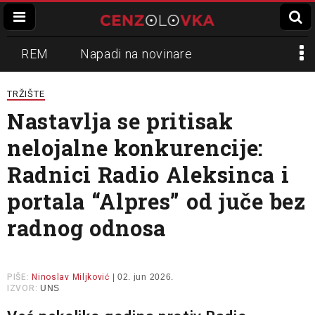
REM
Napadi na novinare
Zvučni top
Crna Gora
N1
TRŽIŠTE
Nastavlja se pritisak
Propaganda
Lokalni mediji
nelojalne konkurencije:
Informer
Slavko Ćuruvija
Radnici Radio Aleksinca i
portala “Alpres” od juče bez
radnog odnosa
PIŠE:
Ninoslav Miljković
| 02. jun 2026.
IZVOR:
UNS