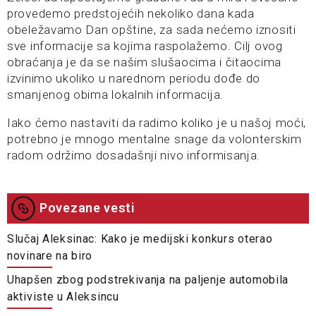
provedemo predstojećih nekoliko dana kada
obeležavamo Dan opštine, za sada nećemo iznositi
sve informacije sa kojima raspolažemo. Cilj ovog
obraćanja je da se našim slušaocima i čitaocima
izvinimo ukoliko u narednom periodu dođe do
smanjenog obima lokalnih informacija.
Iako ćemo nastaviti da radimo koliko je u našoj moći,
potrebno je mnogo mentalne snage da volonterskim
radom održimo dosadašnji nivo informisanja.
Povezane vesti
Slučaj Aleksinac: Kako je medijski konkurs oterao
novinare na biro
Uhapšen zbog podstrekivanja na paljenje automobila
aktiviste u Aleksincu