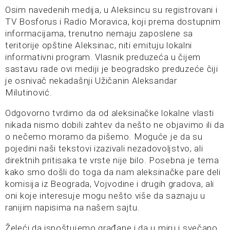
Osim navedenih medija, u Aleksincu su registrovani i
TV Bosforus i Radio Moravica, koji prema dostupnim
informacijama, trenutno nemaju zaposlene sa
teritorije opštine Aleksinac, niti emituju lokalni
informativni program. Vlasnik preduzeća u čijem
sastavu rade ovi mediji je beogradsko preduzeće čiji
je osnivač nekadašnji Užičanin Aleksandar
Milutinović.
Odgovorno tvrdimo da od aleksinačke lokalne vlasti
nikada nismo dobili zahtev da nešto ne objavimo ili da
o nečemo moramo da pišemo. Moguće je da su
pojedini naši tekstovi izazivali nezadovoljstvo, ali
direktnih pritisaka te vrste nije bilo. Posebna je tema
kako smo došli do toga da nam aleksinačke pare deli
komisija iz Beograda, Vojvodine i drugih gradova, ali
oni koje interesuje mogu nešto više da saznaju u
ranijim napisima na našem sajtu.
Želeći da ispoštujemo građane i da u miru i svečano