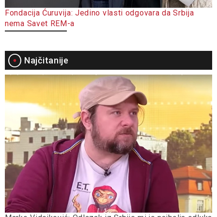
Fondacija Ćuruvija: Jedino vlasti odgovara da Srbija
nema Savet REM-a
Najčitanije