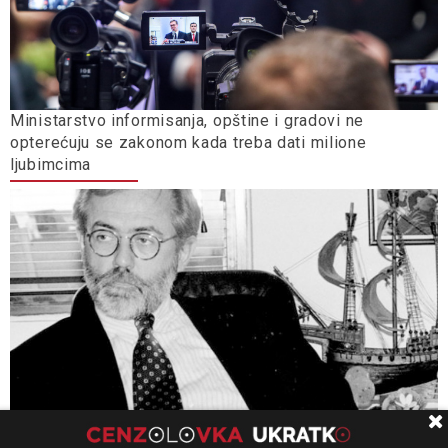
Ministarstvo informisanja, opštine i gradovi ne
opterećuju se zakonom kada treba dati milione
ljubimcima