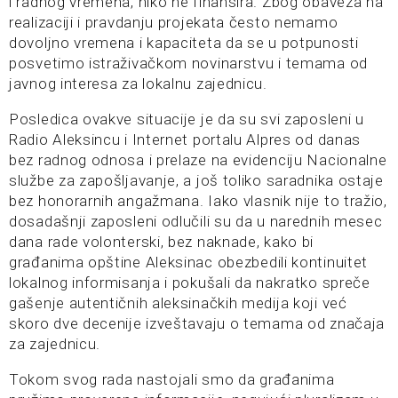
i radnog vremena, niko ne finansira. Zbog obaveza na
realizaciji i pravdanju projekata često nemamo
dovoljno vremena i kapaciteta da se u potpunosti
posvetimo istraživačkom novinarstvu i temama od
javnog interesa za lokalnu zajednicu.
Posledica ovakve situacije je da su svi zaposleni u
Radio Aleksincu i Internet portalu Alpres od danas
bez radnog odnosa i prelaze na evidenciju Nacionalne
službe za zapošljavanje, a još toliko saradnika ostaje
bez honorarnih angažmana. Iako vlasnik nije to tražio,
dosadašnji zaposleni odlučili su da u narednih mesec
dana rade volonterski, bez naknade, kako bi
građanima opštine Aleksinac obezbedili kontinuitet
lokalnog informisanja i pokušali da nakratko spreče
gašenje autentičnih aleksinačkih medija koji već
skoro dve decenije izveštavaju o temama od značaja
za zajednicu.
Tokom svog rada nastojali smo da građanima