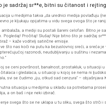
o je sadržaj sr**e, bitni su čitanost i rejtin
tuacija u medijima takva „da urednici medija povlađuju (n
evno je kljukaju opijatima u vidu svega ovoga što je ran
 ambalaža, a mediji su postali šareni celofan. Bitno je 
 Pogledaj! Pročitaj! Slušaj! Nije bitno što je sadržaj sr**e
 tiraž – kaže voditelj satirične emisije.
sve što nas koči na putu ka bezuslovnoj sreći, a sreća je 
pterećujućoj razonodi, neudubljivanju u suštinu i nezama
no.“
joj se ceni površnost, banalnost, prostakluk, u situaciji u 
čitalaca i gledalaca, u situaciji u kojoj se nema ni ljudsko
la, svi se čudimo „iju, otkud sad cenzura“ – objašnjava 
enutna situacija u medijima u skladu sa potrebama pros
, a on baš i nije neki izbirač.
enje svega što se ne uklapa u tu sliku, svega što strči i