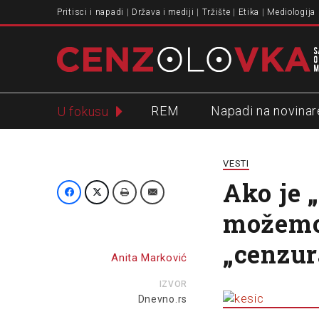
Pritisci i napadi
Država i mediji
Tržište
Etika
Mediologija
REM
Napadi na novinar
U fokusu
Slavko Ćuruvija
VESTI
Ako je 
možemo 
„cenzur
Anita Marković
IZVOR
Dnevno.rs