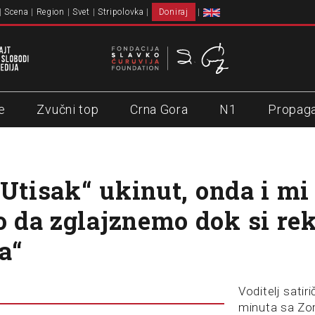
Scena
Region
Svet
Stripolovka
Doniraj
e
Zvučni top
Crna Gora
N1
Propag
„Utisak“ ukinut, onda i mi
da zglajznemo dok si rek
a“
Voditelj satir
minuta sa Z