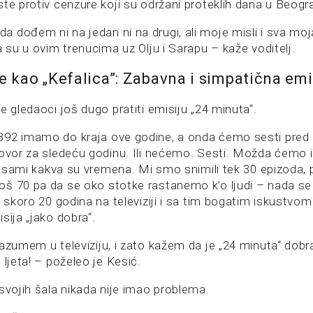
te protiv cenzure koji su održani proteklih dana u Beogr
 dođem ni na jedan ni na drugi, ali moje misli i sva moj
a su u ovim trenucima uz Olju i Sarapu – kaže voditelj.
je kao „Kefalica”: Zabavna i simpatična emi
e gledaoci još dugo pratiti emisiju „24 minuta“.
92 imamo do kraja ove godine, a onda ćemo sesti pred k
govor za sledeću godinu. Ili nećemo. Sesti. Možda ćemo i
 i sami kakva su vremena. Mi smo snimili tek 30 epizoda, 
š 70 pa da se oko stotke rastanemo k’o ljudi – nada se 
e skoro 20 godina na televiziji i sa tim bogatim iskustv
sija „jako dobra“.
azumem u televiziju, i zato kažem da je „24 minuta“ dobra
 ljeta! – poželeo je Kesić.
svojih šala nikada nije imao problema.