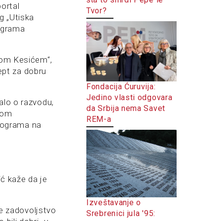
ortal
Tvor?
g „Utiska
rograma
anom Kesićem“,
cept za dobru
Fondacija Ćuruvija:
Jedino vlasti odgovara
alo o razvodu,
da Srbija nema Savet
vom
REM-a
rograma na
ić kaže da je
Izveštavanje o
je zadovoljstvo
Srebrenici jula '95: