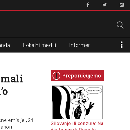
anda
Lokalni mediji
Informer
 mali
Preporučujemo
’o
ične emisije „24
Silovanje ili cenzura: Na
oranom
šta to smrdi Pepe le