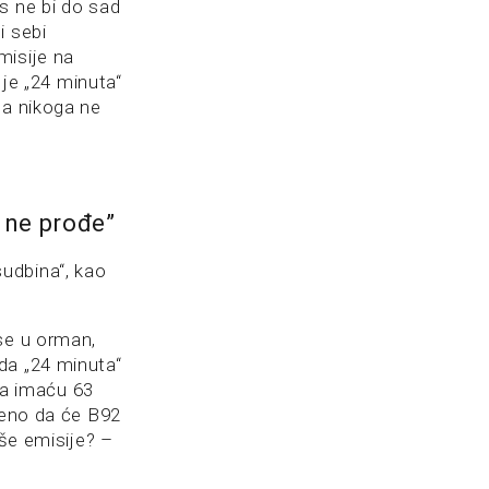
s ne bi do sad
i sebi
misije na
 je „24 minuta“
ja nikoga ne
 ne prođe”
„sudbina“, kao
se u orman,
da „24 minuta“
ina imaću 63
čeno da će B92
aše emisije? –