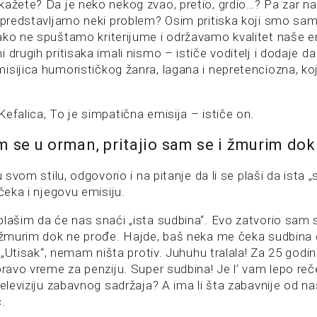
kažete? Da je neko nekog zvao, pretio, grdio…? Pa zar na
i predstavljamo neki problem? Osim pritiska koji smo sam
ako ne spuštamo kriterijume i održavamo kvalitet naše e
 drugih pritisaka imali nismo – ističe voditelj i dodaje da
isijica humorističkog žanra, lagana i nepretenciozna, ko
efalica, To je simpatična emisija – ističe on.
m se u orman, pritajio sam se i žmurim dok
u svom stilu, odgovorio i na pitanje da li se plaši da ista 
 čeka i njegovu emisiju.
plašim da će nas snaći „ista sudbina“. Evo zatvorio sam 
i žmurim dok ne prođe. Hajde, baš neka me čeka sudbina 
 i „Utisak“, nemam ništa protiv. Juhuhu tralala! Za 25 god
 pravo vreme za penziju. Super sudbina! Je l’ vam lepo re
televiziju zabavnog sadržaja? A ima li šta zabavnije od n
.