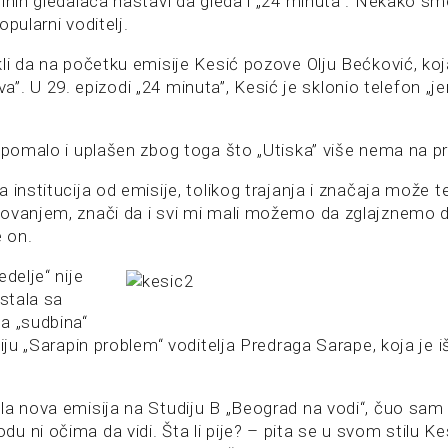
inih gledalaca nastavi da gleda i „24 minuta“. Nekako smo 
opularni voditelj.
kli da na početku emisije Kesić pozove Olju Bećković, koj
oziva”. U 29. epizodi „24 minuta”, Kesić je sklonio telefon „
e pomalo i uplašen zbog toga što „Utiska” više nema na 
 institucija od emisije, tolikog trajanja i značaja može t
ovanjem, znači da i svi mi mali možemo da zglajznemo do
e on.
edelje“ nije
estala sa
a „sudbina“
siju „Sarapin problem“ voditelja Predraga Sarape, koja je 
la nova emisija na Studiju B „Beograd na vodi“, čuo sam
 ni očima da vidi. Šta li pije? – pita se u svom stilu Ke