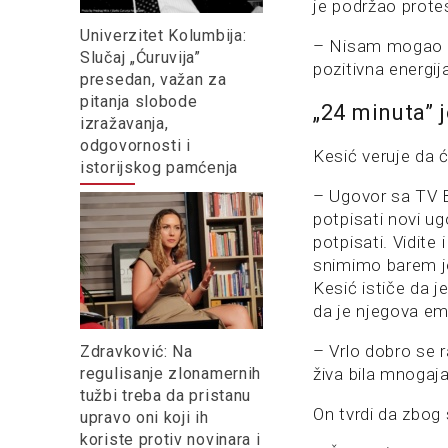
je podržao protes
Univerzitet Kolumbija:
– Nisam mogao da
Slučaj „Ćuruvija”
pozitivna energij
presedan, važan za
pitanja slobode
„24 minuta” 
izražavanja,
odgovornosti i
Kesić veruje da ć
istorijskog pamćenja
– Ugovor sa TV B
potpisati novi u
potpisati. Vidite
snimimo barem jo
Kesić ističe da j
da je njegova emi
– Vrlo dobro se r
Zdravković: Na
regulisanje zlonamernih
živa bila mnogaja
tužbi treba da pristanu
On tvrdi da zbog 
upravo oni koji ih
koriste protiv novinara i