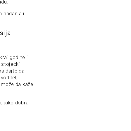
adu.
a nadanja i
sija
raj godine i
 stojećki
pa dajte da
voditelj.
om može da kaže
, jako dobra. I