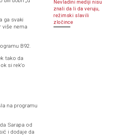
bili dobri „u
Nevladini mediji nisu
znali da li da veruju,
režimski slavili
a ga svaki
zločince
jer više nema
programu B92.
ek tako da
k si rek’o
išla na programu
 da Sarapa od
sić i dodaje da