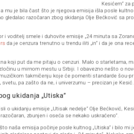
Kesićem“ za p
 mu je bila čast što je njegova emisija išla posle kultno
 kao gledalac razočaran zbog skidanja Olje Bećković sa p
or i voditelj smele i duhovite emisije „24 minuta sa Zor
rs
da je cenzura trenutno u trendu iliti „in“ i da je ona re
zna koji put da me pitaju o cenzuri. Malo o starletama, m
ločinu u mirnom mestu u Srbiji. I obavezno nešto o no
muzičkom takmičenju koje će pomeriti standarde šou-p
, svetu, pa zašto da ne, i univerzumu – precizan je Kesić.
og ukidanja „Utiska”
sli o ukidanju emisije „Utisak nedelje“ Olje Bećković, Kes
 razočaran, zbunjen i oseća se nekako uskraćeno“.
 što naša emisija počinje posle kultnog „Utiska“ i bilo mi 