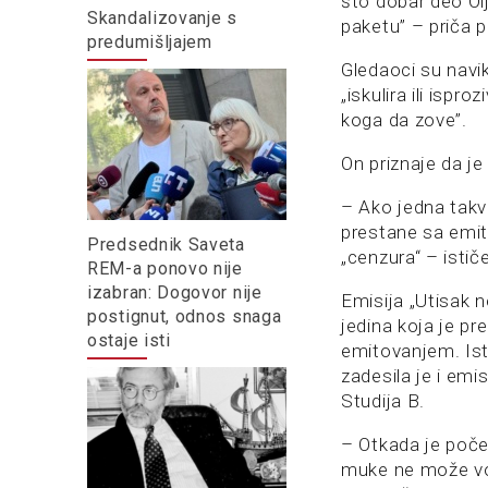
što dobar deo Olj
Skandalizovanje s
paketu” – priča p
predumišljajem
Gledaoci su navi
„iskulira ili ispr
koga da zove”.
On priznaje da j
– Ako jedna takva
prestane sa emit
Predsednik Saveta
„cenzura“ – istič
REM-a ponovo nije
izabran: Dogovor nije
Emisija „Utisak n
postignut, odnos snaga
jedina koja je pr
ostaje isti
emitovanjem. Ist
zadesila je i emi
Studija B.
– Otkada je poče
muke ne može vodu