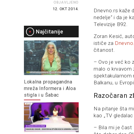
OBJAVLJENO
12. OKT 2014.
Dnevno.rs kaže da
nedelje“ i da je
Televizije B92.
Najčitanije
Zoran Kesić, aut
ističe za
Dnevno.
čitanost.
– Ovo je već ko 
malo o krvavom z
spektakularnom 
Lokalna propagandna
Balkanu, u Evropi
mreža Informera i Aloa
Razočaran zb
stigla i u Šabac
Na pitanje šta mi
kao „TV gledalac
– Bila mi je čast