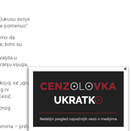
g
e)ukusu svoje
ije pomenuo“.
samo da
, bitni su
valjda u
ranju vijuga,
kojoj se „igra“
g ni
Kesić.
ečnog
 smeta – priča