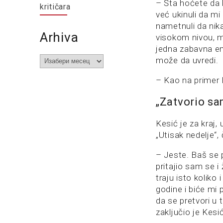
– Šta hoćete da 
kritičara
već ukinuli da m
nametnuli da nik
Arhiva
visokom nivou, mi
jedna zabavna em
Arhiva
može da uvredi.
– Kao na primer K
„Zatvorio sa
Kesić je za kraj, 
„Utisak nedelje“,
– Jeste. Baš se 
pritajio sam se 
traju isto koliko
godine i biće mi
da se pretvori u 
zaključio je Kesić