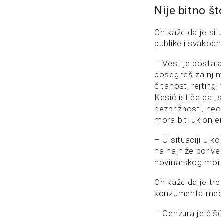
Nije bitno št
On kaže da je si
publike i svakodn
– Vest je postala
posegneš za njim.
čitanost, rejting,
Kesić ističe da „
bezbrižnosti, neo
mora biti uklonje
– U situaciji u ko
na najniže porive 
novinarskog mora
On kaže da je tr
konzumenta medija
– Cenzura je čišć