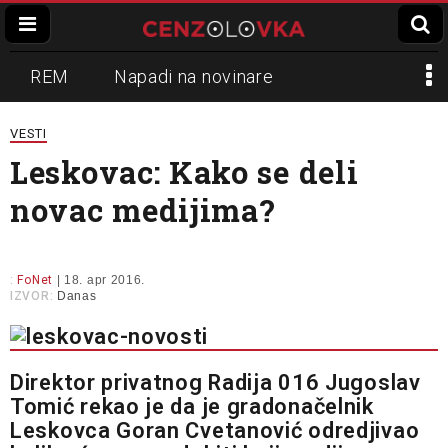
REM
Napadi na novinare
Zvučni top
Crna Gora
N1
VESTI
Leskovac: Kako se deli
Propaganda
Lokalni mediji
novac medijima?
Informer
Slavko Ćuruvija
:
FoNet
| 18. apr 2016.
IZVOR:
Danas
Direktor privatnog Radija 016 Jugoslav
Tomić rekao je da je gradonačelnik
Leskovca Goran Cvetanović odredjivao