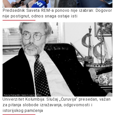
Predsednik Saveta REM-a ponovo nije izabran: Dogovor
nije postignut, odnos snaga ostaje isti
Univerzitet Kolumbija: Slučaj „Ćuruvija” presedan, važan
za pitanja slobode izražavanja, odgovornosti i
istorijskog pamćenja