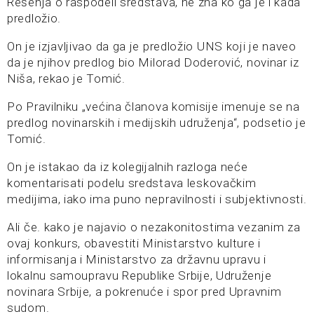
Rešenja o raspodeli sredstava, ne zna ko ga je i kada
predložio.
On je izjavljivao da ga je predložio UNS koji je naveo
da je njihov predlog bio Milorad Doderović, novinar iz
Niša, rekao je Tomić.
Po Pravilniku „većina članova komisije imenuje se na
predlog novinarskih i medijskih udruženja“, podsetio je
Tomić.
On je istakao da iz kolegijalnih razloga neće
komentarisati podelu sredstava leskovačkim
medijima, iako ima puno nepravilnosti i subjektivnosti.
Ali če. kako je najavio o nezakonitostima vezanim za
ovaj konkurs, obavestiti Ministarstvo kulture i
informisanja i Ministarstvo za državnu upravu i
lokalnu samoupravu Republike Srbije, Udruženje
novinara Srbije, a pokrenuće i spor pred Upravnim
sudom.