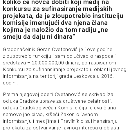
koliko će novca dobiti koji medij na
konkursu za sufinasiranje medijskih
projekata, da je zloupotrebio instituciju
komisije imenujući dva njena člana
kojima je naložio da tom radiju „ne
smeju da daju ni dinara“
Gradonačelnik Goran Cvetanović je i ove godine
zloupotrebio funkciju i sam odlučivao o raspodeli
sredstava – 20.000.000,00 dinara, po raspisanom
Konkursu za sufinansiranje projekata u oblasti javnog
informisanja na teritoriji grada Leskovca u 2016.
godini.
Prema njegovoj oceni Cvetanović se skrivao iza
odluka Gradske uprave za društvene delatnosti,
odluka Gradskog veća i Komisije čija je dva člana
samovoljno birao, kršeći Zakon o javnom
informisanju i medijima i Pravilnik o sufinansiranju
projekata za ostvarivanje javnog interesa u oblasti