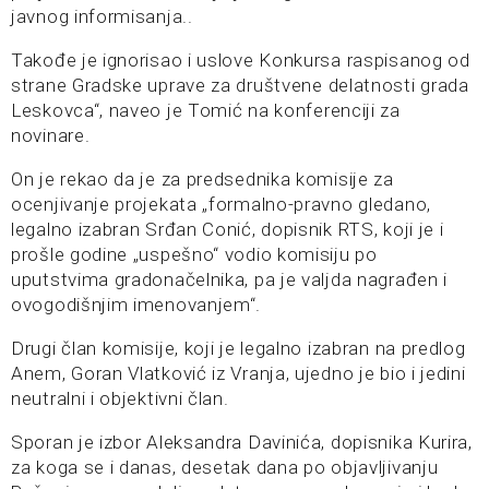
javnog informisanja..
Takođe je ignorisao i uslove Konkursa raspisanog od
strane Gradske uprave za društvene delatnosti grada
Leskovca“, naveo je Tomić na konferenciji za
novinare.
On je rekao da je za predsednika komisije za
ocenjivanje projekata „formalno-pravno gledano,
legalno izabran Srđan Conić, dopisnik RTS, koji je i
prošle godine „uspešno“ vodio komisiju po
uputstvima gradonačelnika, pa je valjda nagrađen i
ovogodišnjim imenovanjem“.
Drugi član komisije, koji je legalno izabran na predlog
Anem, Goran Vlatković iz Vranja, ujedno je bio i jedini
neutralni i objektivni član.
Sporan je izbor Aleksandra Davinića, dopisnika Kurira,
za koga se i danas, desetak dana po objavljivanju