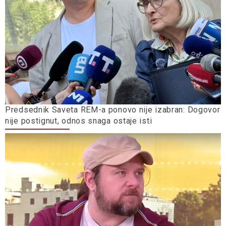
Predsednik Saveta REM-a ponovo nije izabran: Dogovor
nije postignut, odnos snaga ostaje isti