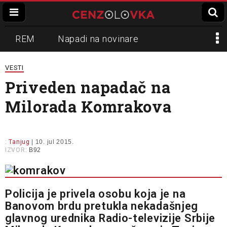
REM
Napadi na novinare
Zvučni top
Crna Gora
N1
VESTI
Priveden napadač na
Propaganda
Lokalni mediji
Milorada Komrakova
Informer
Slavko Ćuruvija
:
Tanjug
| 10. jul 2015.
IZVOR:
B92
Policija je privela osobu koja je na
Banovom brdu pretukla nekadašnjeg
glavnog urednika Radio-televizije Srbije