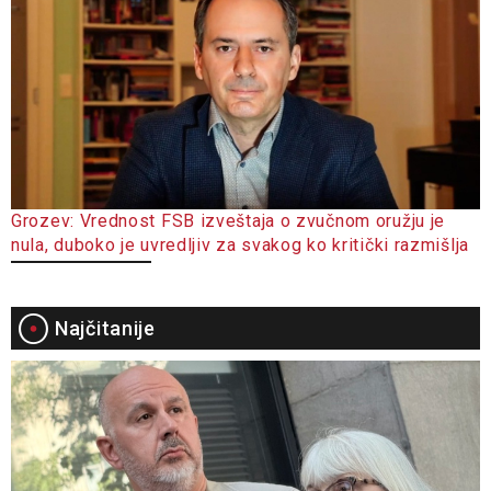
Grozev: Vrednost FSB izveštaja o zvučnom oružju je
nula, duboko je uvredljiv za svakog ko kritički razmišlja
Najčitanije