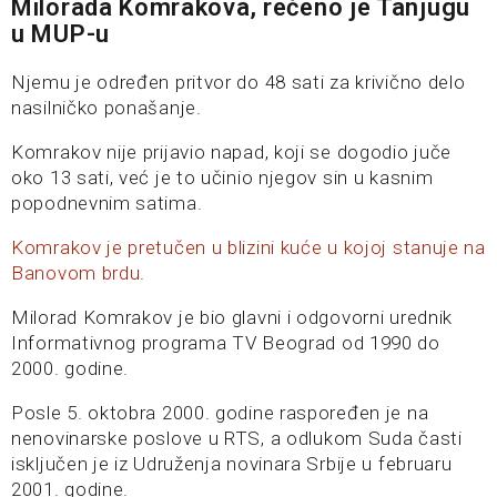
Milorada Komrakova, rečeno je Tanjugu
u MUP-u
Njemu je određen pritvor do 48 sati za krivično delo
nasilničko ponašanje.
Komrakov nije prijavio napad, koji se dogodio juče
oko 13 sati, već je to učinio njegov sin u kasnim
popodnevnim satima.
Komrakov je pretučen u blizini kuće u kojoj stanuje na
Banovom brdu
.
Milorad Komrakov je bio glavni i odgovorni urednik
Informativnog programa TV Beograd od 1990 do
2000. godine.
Posle 5. oktobra 2000. godine raspoređen je na
nenovinarske poslove u RTS, a odlukom Suda časti
isključen je iz Udruženja novinara Srbije u februaru
2001. godine.