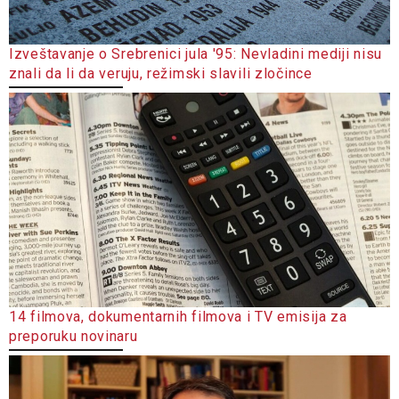
Izveštavanje o Srebrenici jula '95: Nevladini mediji nisu
znali da li da veruju, režimski slavili zločince
14 filmova, dokumentarnih filmova i TV emisija za
preporuku novinaru