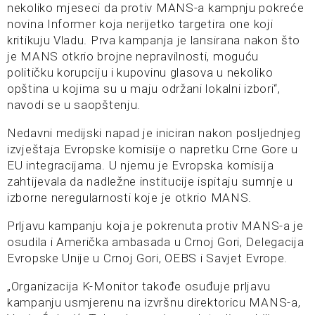
nekoliko mjeseci da protiv MANS-a kampnju pokreće
novina Informer koja nerijetko targetira one koji
kritikuju Vladu. Prva kampanja je lansirana nakon što
je MANS otkrio brojne nepravilnosti, moguću
političku korupciju i kupovinu glasova u nekoliko
opština u kojima su u maju održani lokalni izbori“,
navodi se u saopštenju.
Nedavni medijski napad je iniciran nakon posljednjeg
izvještaja Evropske komisije o napretku Crne Gore u
EU integracijama. U njemu je Evropska komisija
zahtijevala da nadležne institucije ispitaju sumnje u
izborne neregularnosti koje je otkrio MANS.
Prljavu kampanju koja je pokrenuta protiv MANS-a je
osudila i Američka ambasada u Crnoj Gori, Delegacija
Evropske Unije u Crnoj Gori, OEBS i Savjet Evrope.
„Organizacija K-Monitor takođe osuđuje prljavu
kampanju usmjerenu na izvršnu direktoricu MANS-a,