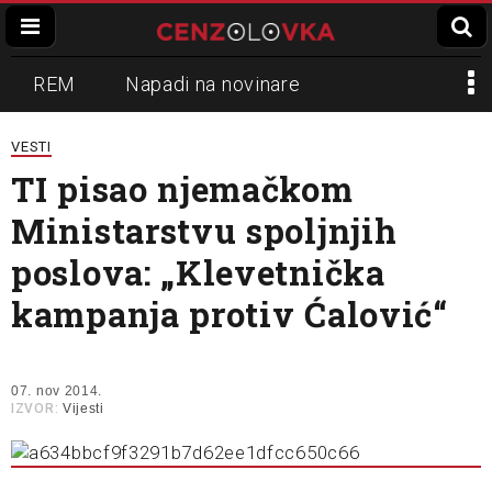
REM
Napadi na novinare
Zvučni top
Crna Gora
N1
VESTI
TI pisao njemačkom
Propaganda
Lokalni mediji
Ministarstvu spoljnjih
Informer
Slavko Ćuruvija
poslova: „Klevetnička
kampanja protiv Ćalović“
07. nov 2014.
IZVOR:
Vijesti