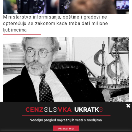
Ministarstvo informisanja, opštine i gradovi ne
opterećuju se zakonom kada treba dati milione
ljubimcima
Univerzitet Kolumbija: Slučaj „Ćuruvija” presedan, važan
za pitanja slobode izražavanja, odgovornosti i