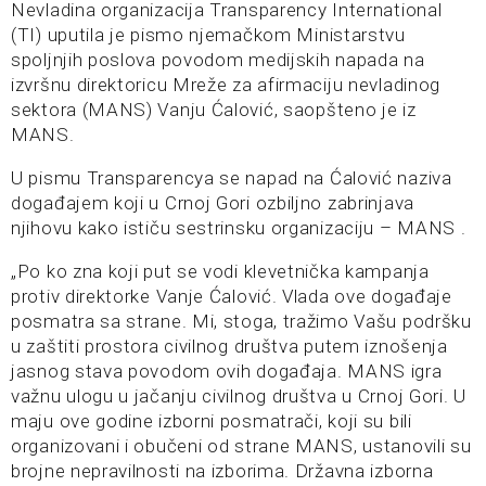
Nevladina organizacija Transparency International
(TI) uputila je pismo njemačkom Ministarstvu
spoljnjih poslova povodom medijskih napada na
izvršnu direktoricu Mreže za afirmaciju nevladinog
sektora (MANS) Vanju Ćalović, saopšteno je iz
MANS.
U pismu Transparencya se napad na Ćalović naziva
događajem koji u Crnoj Gori ozbiljno zabrinjava
njihovu kako ističu sestrinsku organizaciju – MANS .
„Po ko zna koji put se vodi klevetnička kampanja
protiv direktorke Vanje Ćalović. Vlada ove događaje
posmatra sa strane. Mi, stoga, tražimo Vašu podršku
u zaštiti prostora civilnog društva putem iznošenja
jasnog stava povodom ovih događaja. MANS igra
važnu ulogu u jačanju civilnog društva u Crnoj Gori. U
maju ove godine izborni posmatrači, koji su bili
organizovani i obučeni od strane MANS, ustanovili su
brojne nepravilnosti na izborima. Državna izborna