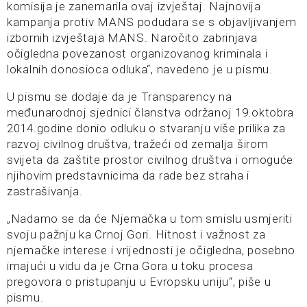
komisija je zanemarila ovaj izvještaj. Najnovija
kampanja protiv MANS podudara se s objavljivanjem
izbornih izvještaja MANS. Naročito zabrinjava
očigledna povezanost organizovanog kriminala i
lokalnih donosioca odluka“, navedeno je u pismu.
U pismu se dodaje da je Transparency na
međunarodnoj sjednici članstva održanoj 19.oktobra
2014.godine donio odluku o stvaranju više prilika za
razvoj civilnog društva, tražeći od zemalja širom
svijeta da zaštite prostor civilnog društva i omoguće
njihovim predstavnicima da rade bez straha i
zastrašivanja.
„Nadamo se da će Njemačka u tom smislu usmjeriti
svoju pažnju ka Crnoj Gori. Hitnost i važnost za
njemačke interese i vrijednosti je očigledna, posebno
imajući u vidu da je Crna Gora u toku procesa
pregovora o pristupanju u Evropsku uniju“, piše u
pismu.