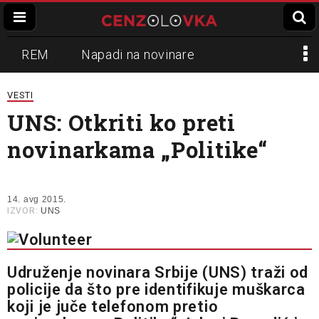
REM
Napadi na novinare
Zvučni top
Crna Gora
N1
VESTI
UNS: Otkriti ko preti
Propaganda
Lokalni mediji
novinarkama „Politike“
Informer
Slavko Ćuruvija
14. avg 2015.
IZVOR:
UNS
Udruženje novinara Srbije (UNS) traži od
policije da što pre identifikuje muškarca
koji je juče telefonom pretio