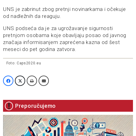
UNS je zabrinut zbog pretnji novinarkama i očekuje
od nadležnih da reaguju.
UNS podseća da je za ugrožavanje sigurnosti
pretnjom osobama koje obavljaju posao od javnog
značaja informisanjem zaprećena kazna od šest
meseci do pet godina zatvora.
Foto: Caps2020.eu
Preporučujemo