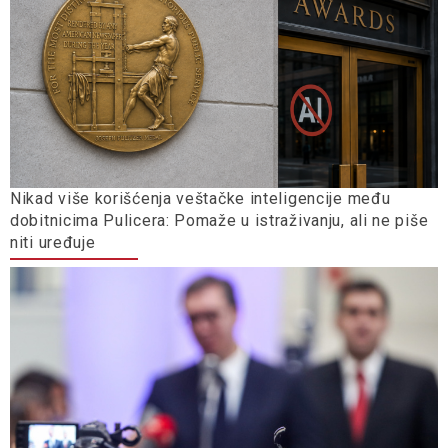
Nikad više korišćenja veštačke inteligencije među
dobitnicima Pulicera: Pomaže u istraživanju, ali ne piše
niti uređuje