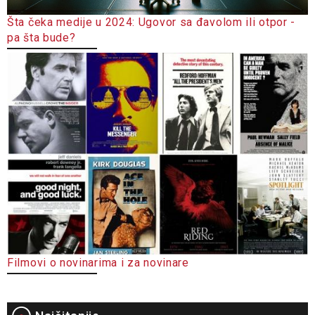
Šta čeka medije u 2024: Ugovor sa đavolom ili otpor -
pa šta bude?
Filmovi o novinarima i za novinare