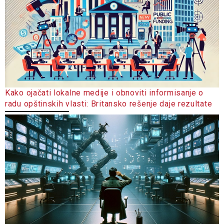
Kako ojačati lokalne medije i obnoviti informisanje o
radu opštinskih vlasti: Britansko rešenje daje rezultate