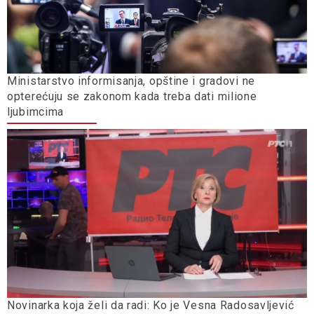
Ministarstvo informisanja, opštine i gradovi ne
opterećuju se zakonom kada treba dati milione
ljubimcima
Novinarka koja želi da radi: Ko je Vesna Radosavljević