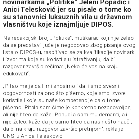
novinarkama „Politike“ Jeleni Popadić i
Anici Telesković jer su pisale o tome ko
su stanovnici luksuznih vila u državnom
vlasništvu koje iznajmljuje DIPOS.
Na redakcijski broj „Politike“, muškarac koji nije želeo
da se predstavi, juče je negodovao zbog pisanja ovog
lista o DIPOS-u, raspitivao se za kvalifikacije novinarki
i izvorima koje su koristile u istraživanju, da bi
razgovor završio rečima: „Neko će vas na kraju
edukovati“.
„Pitao me je da li mi snosimo i da li smo svesni
odgovornosti za ono što pišemo, koje smo izvore
koristile i koje su naše kompetencije da o tome
pišemo. Pitala sam čime je konkretno nezadovoljan,
ali nije hteo da kaže. Ponudila sam mu demanti, ali
nije želeo, kaže da je samo hteo da nas nešto nauči,
da bi na kraju razgovor završio pretnjom“, rekla je
UNS-u Anica Telesković.