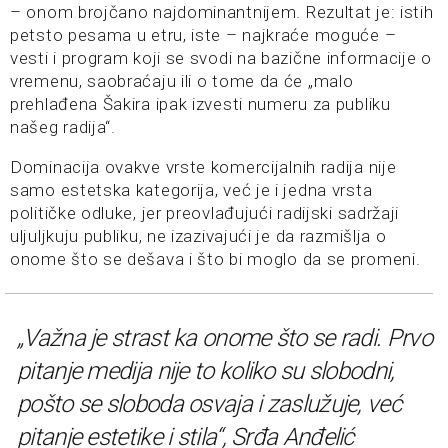
– onom brojčano najdominantnijem. Rezultat je: istih
petsto pesama u etru, iste – najkraće moguće –
vesti i program koji se svodi na bazične informacije o
vremenu, saobraćaju ili o tome da će „malo
prehlađena Šakira ipak izvesti numeru za publiku
našeg radija“.
Dominacija ovakve vrste komercijalnih radija nije
samo estetska kategorija, već je i jedna vrsta
političke odluke, jer preovlađujući radijski sadržaji
uljuljkuju publiku, ne izazivajući je da razmišlja o
onome što se dešava i što bi moglo da se promeni.
„Važna je strast ka onome što se radi. Prvo
pitanje medija nije to koliko su slobodni,
pošto se sloboda osvaja i zaslužuje, već
pitanje estetike i stila“, Srđa Anđelić