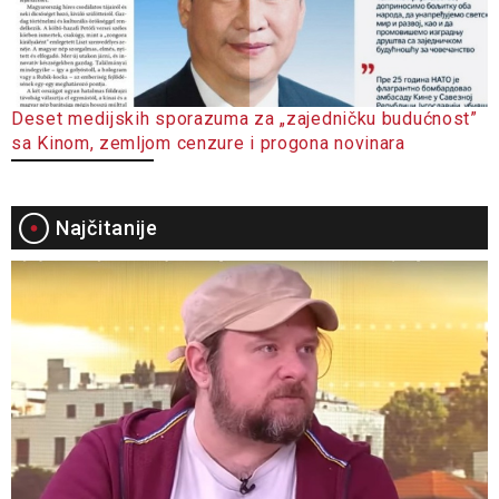
Deset medijskih sporazuma za „zajedničku budućnost”
sa Kinom, zemljom cenzure i progona novinara
Najčitanije