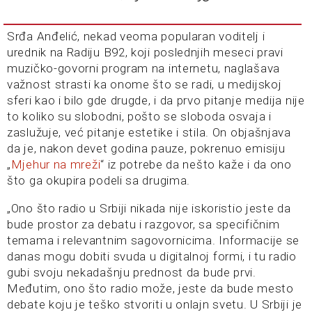
Srđa Anđelić, nekad veoma popularan voditelj i
urednik na Radiju B92, koji poslednjih meseci pravi
muzičko-govorni program na internetu, naglašava
važnost strasti ka onome što se radi, u medijskoj
sferi kao i bilo gde drugde, i da prvo pitanje medija nije
to koliko su slobodni, pošto se sloboda osvaja i
zaslužuje, već pitanje estetike i stila. On objašnjava
da je, nakon devet godina pauze, pokrenuo emisiju
„
Mjehur na mreži
“ iz potrebe da nešto kaže i da ono
što ga okupira podeli sa drugima.
„Ono što radio u Srbiji nikada nije iskoristio jeste da
bude prostor za debatu i razgovor, sa specifičnim
temama i relevantnim sagovornicima. Informacije se
danas mogu dobiti svuda u digitalnoj formi, i tu radio
gubi svoju nekadašnju prednost da bude prvi.
Međutim, ono što radio može, jeste da bude mesto
debate koju je teško stvoriti u onlajn svetu. U Srbiji je