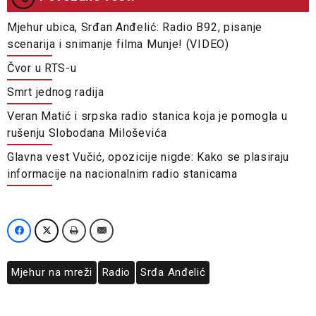
Mjehur ubica, Srđan Anđelić: Radio B92, pisanje
scenarija i snimanje filma Munje! (VIDEO)
Čvor u RTS-u
Smrt jednog radija
Veran Matić i srpska radio stanica koja je pomogla u
rušenju Slobodana Miloševića
Glavna vest Vučić, opozicije nigde: Kako se plasiraju
informacije na nacionalnim radio stanicama
Mjehur na mreži
Radio
Srđa Anđelić