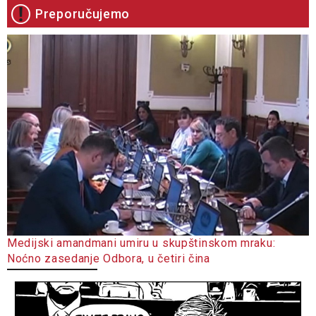
Preporučujemo
Medijski amandmani umiru u skupštinskom mraku:
Noćno zasedanje Odbora, u četiri čina