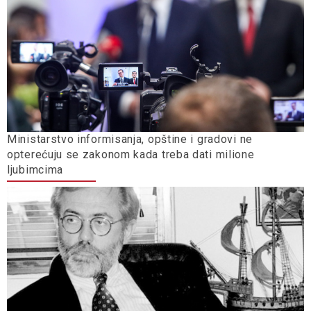
Ministarstvo informisanja, opštine i gradovi ne
opterećuju se zakonom kada treba dati milione
ljubimcima