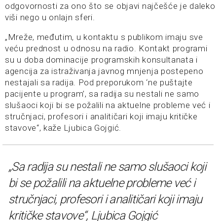
odgovornosti za ono što se objavi najčešće je daleko
viši nego u onlajn sferi.
„Mreže, međutim, u kontaktu s publikom imaju sve
veću prednost u odnosu na radio. Kontakt programi
su u doba dominacije programskih konsultanata i
agencija za istraživanja javnog mnjenja postepeno
nestajali sa radija. Pod preporukom ‘ne puštajte
pacijente u program’, sa radija su nestali ne samo
slušaoci koji bi se požalili na aktuelne probleme već i
stručnjaci, profesori i analitičari koji imaju kritičke
stavove“, kaže Ljubica Gojgić.
„Sa radija su nestali ne samo slušaoci koji
bi se požalili na aktuelne probleme već i
stručnjaci, profesori i analitičari koji imaju
kritičke stavove“, Ljubica Gojgić