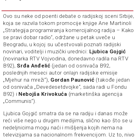
Ovo su neke od poenti debate o radijskoj sceni Srbije,
koja se razvila tokom promocije knjige Ane Martinoli
„Strategija programiranja komercijalnog radija – Kako
se pravi dobar radio“, održane u petak uveče u
Beogradu, u kojoj su učestvovali poznati radijski
novinari, voditelji i muzički urednici:
Ljubica Gojgić
(novinarka RTV Vojvodina, donedavno radila na RTV
B92),
Srđa Anđelić
(jedan od osnivača B92,
poslednjih meseci autor onlajn radijske emisije
„Mjehur na mreži“),
Gordan Paunović
(takođe jedan
od osnivača „Devedesetdvojke“, sada radi u Fondu
B92) i
Nebojša Krivokuća
(marketinška agencija
„Communis“).
Ljubica Gojgić smatra da se na radiju i danas može
reći više nego u drugim medijima, slično kao što se u
nedeljnicima mogu naći i mišljenja kojih nema na
televizijama sa nacionalnom frekvencijom. Uz to, nivo