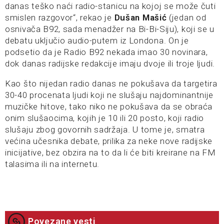
danas teško naći radio-stanicu na kojoj se može čuti
smislen razgovor“, rekao je
Dušan Mašić
(jedan od
osnivača B92, sada menadžer na Bi-Bi-Siju), koji se u
debatu uključio audio-putem iz Londona. On je
podsetio da je Radio B92 nekada imao 30 novinara,
dok danas radijske redakcije imaju dvoje ili troje ljudi.
Kao što nijedan radio danas ne pokušava da targetira
30-40 procenata ljudi koji ne slušaju najdominantnije
muzičke hitove, tako niko ne pokušava da se obraća
onim slušaocima, kojih je 10 ili 20 posto, koji radio
slušaju zbog govornih sadržaja. U tome je, smatra
većina učesnika debate, prilika za neke nove radijske
inicijative, bez obzira na to da li će biti kreirane na FM
talasima ili na internetu.
Povezane vesti