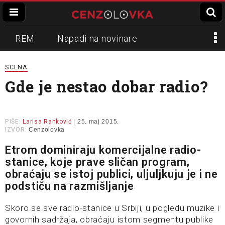
REM
Napadi na novinare
Zvučni top
Crna Gora
N1
SCENA
Gde je nestao dobar radio?
Propaganda
Lokalni mediji
Informer
Slavko Ćuruvija
PIŠE:
Larisa Ranković
| 25. maj 2015.
IZVOR:
Cenzolovka
Etrom dominiraju komercijalne radio-
stanice, koje prave sličan program,
obraćaju se istoj publici, uljuljkuju je i ne
podstiču na razmišljanje
Skoro se sve radio-stanice u Srbiji, u pogledu muzike i
govornih sadržaja, obraćaju istom segmentu publike