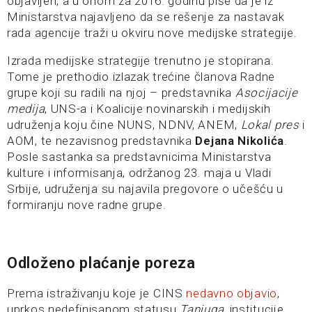
objavljen, a u onom za 2016. godinu piše da je iz
Ministarstva najavljeno da se rešenje za nastavak
rada agencije traži u okviru nove medijske strategije.
Izrada medijske strategije trenutno je stopirana.
Tome je prethodio izlazak trećine članova Radne
grupe koji su radili na njoj – predstavnika
Asocijacije
medija
, UNS-a i Koalicije novinarskih i medijskih
udruženja koju čine NUNS, NDNV, ANEM,
Lokal pres
i
AOM, te nezavisnog predstavnika
Dejana Nikolića
.
Posle sastanka sa predstavnicima Ministarstva
kulture i informisanja, održanog 23. maja u Vladi
Srbije, udruženja su najavila pregovore o učešću u
formiranju nove radne grupe.
Odloženo plaćanje poreza
Prema istraživanju koje je CINS
nedavno objavio
,
uprkos nedefinisanom statusu
Tanjuga
, institucije