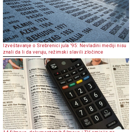
Izveštavanje o Srebrenici jula '95: Nevladini mediji nisu
znali da li da veruju, režimski slavili zločince