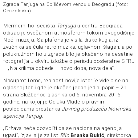
Zgrada Tanjuga na Obilićevom vencu u Beogradu (foto:
Cenzolovka)
Mermerni hol sedišta
Tanjuga
u centru Beograda
odisao je svečanom atmosferom tokom ovogodišnje
Noći muzeja. Sa plafona je visila disko kugla, iz
zvučnika se čula retro muzika, uglavnom šlageri, a po
polukružnom holu zgrade bilo je okačeno na desetine
fotografija u okviru izložbe o periodu posleratne SFRJ
– „Na krilima pobede – novo doba, nova dela“.
Nasuprot tome, realnost novije istorije videla se na
oglasnoj tabli gde je okačen jedan jedini papir – 21.
strana Službenog glasnika od 5. novembra 2015.
godine, na kojoj je Odluka Vlade o pravnim
posledicama prestanka
Javnog preduzeća Novinska
agencija Tanjug
.
„Država neće dozvoliti da se nacionalna agencija
ugasi“, izjavila je za list
Blic
Branka Đukić
, direktorka