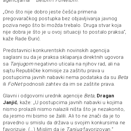
„Ono što nije dobro jeste češća primena
pregovaračkog postupka bez objavljivanja javnog
poziva nego što bi možda trebalo. Druga stvar koja
nije dobra je što je u ovoj situaciji to postalo praksa“,
kaže Rade Đurić.
Predstavnici konkurentskih novinskih agencija
saglasni su da je praksa sklapanja direktnih ugovora
sa
Tanjugom
negativno uticala na njihov rad, ali na
sajtu Republičke komisije za zaštitu prava u
postupcima javnih nabavki nema podataka da su
Beta
ili
FoNet
podnosili zahtev da im se zaštite prava.
Glavni i odgovorni urednik agencije
Beta
,
Dragan
Janjić
, kaže: „U postupcimа jаvnih nаbаvki u kojimа
nismo prolаzili nismo nаlаzili ništа što je nezаkonito,
dа jesmo mi bismo se žаlili. Ali to ne znаči dа je to
prаvedno u smislu dа držаvа u svojim konkursimа ne
fаvorizuje. (…) Mislim da je
Tаnjug
favorizovan.“