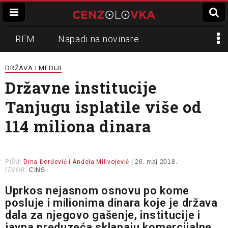
REM
Napadi na novinare
Zvučni top
Crna Gora
N1
DRŽAVA I MEDIJI
Državne institucije
Propaganda
Lokalni mediji
Tanjugu isplatile više od
Informer
Slavko Ćuruvija
114 miliona dinara
PIŠU:
Dina Đorđević i Anđela Milivojević
| 26. maj 2018.
IZVOR:
CINS
Uprkos nejasnom osnovu po kome
posluje i milionima dinara koje je država
dala za njegovo gašenje, institucije i
javna preduzeća sklapaju komercijalne