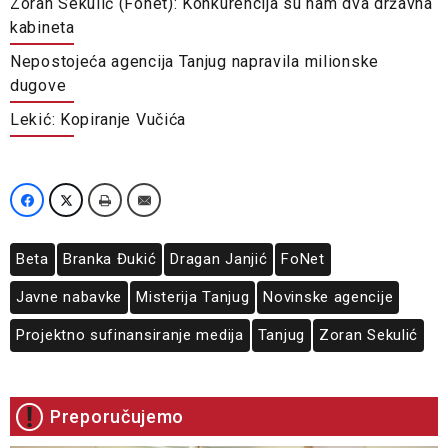
Zoran Sekulić (Fonet): Konkurencija su nam dva državna
kabineta
Nepostojeća agencija Tanjug napravila milionske
dugove
Lekić: Kopiranje Vučića
Beta
Branka Đukić
Dragan Janjić
FoNet
Javne nabavke
Misterija Tanjug
Novinske agencije
Projektno sufinansiranje medija
Tanjug
Zoran Sekulić
Preporučujemo