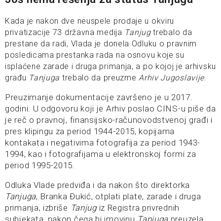
Kada je nakon dve neuspele prodaje u okviru
privatizacije 73 državna medija
Tanjug
trebalo da
prestane da radi, Vlada je donela Odluku o pravnim
posledicama prestanka rada na osnovu koje su
isplaćene zarade i druga primanja, a po kojoj je arhivsku
građu
Tanjuga
trebalo da preuzme
Arhiv Jugoslavije
.
Preuzimanje dokumentacije završeno je u 2017.
godini. U odgovoru koji je Arhiv poslao CINS-u piše da
je reč o pravnoj, finаnsijsko-rаčunovodstvenoj građi i
pres klipingu zа period 1944-2015, kopijama
kontakata i negativima fotografija zа period 1943-
1994, kao i fotografijama u elektronskoj formi za
period 1995-2015.
Odluka Vlade predviđa i da nakon što direktorka
Tanjuga
, Branka Đukić, otplati plate, zarade i druga
primanja, izbriše
Tanjug
iz Registra privrednih
subjekata, nakon čega bi imovinu
Tanjuga
preuzela