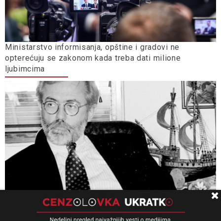
Ministarstvo informisanja, opštine i gradovi ne
opterećuju se zakonom kada treba dati milione
ljubimcima