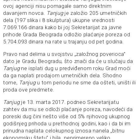
ovoj agenciji nisu pomagale samo direktnim
davanjem novca.
Tanjug
je založio 205 umetničkih
dela (197 slika i 8 skulptura) ukupne vrednosti
7.069.166 dinara kako bi joj Sekretarijat za javne
prihode Grada Beograda odložio plaćanje poreza od
5.704.093 dinara na rate u trajanju od pet godina.
Pravo nad delima u svojstvu „založnog poverioca”
dato je Gradu Beogradu, što znači da će u slučaju da
Tanjug
ne isplati dug u predviđenom roku Grad moći
da ga naplati prodajom umetničkih dela. Shodno
tome,
Tanjug
u tom periodu ne sme da ošteti, uništi ili
proda ove predmete.
Tanjug
je 13. marta 2017. podneo Sekretarijatu
zahtev da mu se odloži plaćanje poreza, navodeći da
poreski dug čini nešto više od 5% njihovog ukupnog
godišnjeg prihoda u prethodnoj godini, kao i da bi im
prinudna naplata celokupnog iznosa nanela „bitnu
ekonomsku štetu” i bila „neprimereno veliko