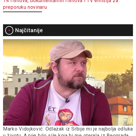
14 filmova, dokumentarnih filmova i TV emisija za
preporuku novinaru
Najčitanije
Marko Vidojković: Odlazak iz Srbije mi je najbolja odluka
u životu. A nije bilo sile koja bi me oterala iz Beograda