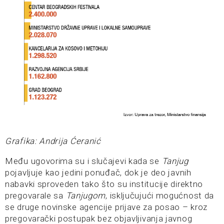
Grafika: Andrija Ćeranić
Među ugovorima su i slučajevi kada se
Tanjug
pojavljuje kao jedini ponuđač, dok je deo javnih
nabavki sproveden tako što su institucije direktno
pregovarale sa
Tanjugom
, isključujući mogućnost da
se druge novinske agencije prijave za posao – kroz
pregovarački postupak bez objavljivanja javnog