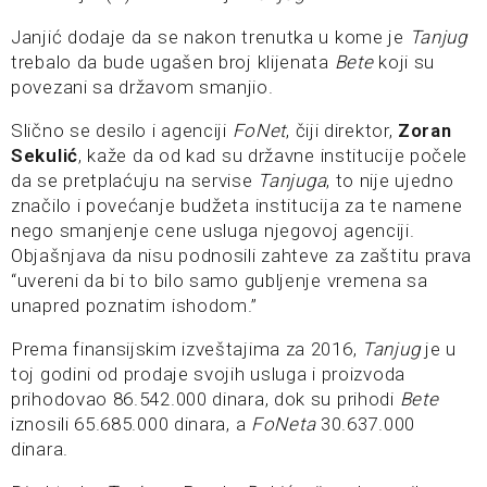
Janjić dodaje da se nakon trenutka u kome je
Tanjug
trebalo da bude ugašen broj klijenata
Bete
koji su
povezani sa državom smanjio.
Slično se desilo i agenciji
FoNet
, čiji direktor,
Zoran
Sekulić
, kaže da od kad su državne institucije počele
da se pretplaćuju na servise
Tanjuga
, to nije ujedno
značilo i povećanje budžeta institucija za te namene
nego smanjenje cene usluga njegovoj agenciji.
Objašnjava da nisu podnosili zahteve za zaštitu prava
“uvereni da bi to bilo samo gubljenje vremena sa
unapred poznatim ishodom.”
Prema finansijskim izveštajima za 2016,
Tanjug
je u
toj godini od prodaje svojih usluga i proizvoda
prihodovao 86.542.000 dinara, dok su prihodi
Bete
iznosili 65.685.000 dinara, a
FoNeta
30.637.000
dinara.