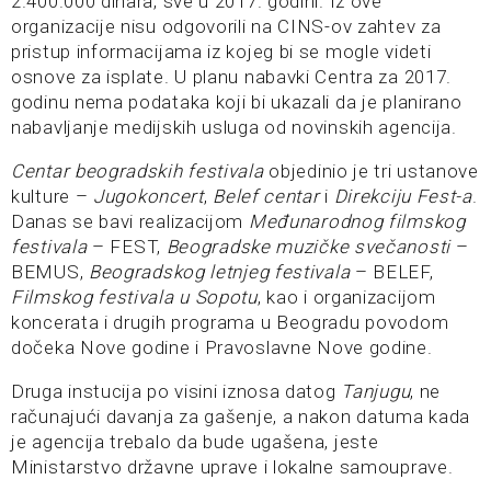
2.400.000 dinara, sve u 2017. godini. Iz ove
organizacije nisu odgovorili na CINS-ov zahtev za
pristup informacijama iz kojeg bi se mogle videti
osnove za isplate. U planu nabavki Centra za 2017.
godinu nema podataka koji bi ukazali da je planirano
nabavljanje medijskih usluga od novinskih agencija.
Centar beogradskih festivala
objedinio je tri ustanove
kulture –
Jugokoncert
,
Belef centar
i
Direkciju Fest-a
.
Danas se bavi realizacijom
Međunarodnog filmskog
festivala
– FEST,
Beogrаdske muzičke svečаnosti
–
BEMUS,
Beogrаdskog letnjeg festivаla
– BELEF,
Filmskog festivаla u Sopotu
, kao i organizacijom
koncerata i drugih programa u Beogradu povodom
dočeka Nove godine i Pravoslavne Nove godine.
Druga instucija po visini iznosa datog
Tanjugu
, ne
računajući davanja za gašenje, a nakon datuma kada
je agencija trebalo da bude ugašena, jeste
Ministarstvo državne uprave i lokalne samouprave.