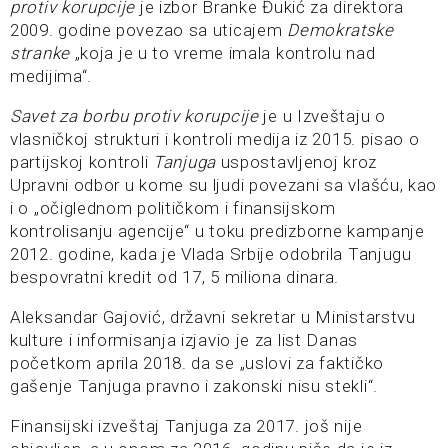
protiv korupcije
je izbor Branke Đukić za direktora
2009. godine povezao sa uticajem
Demokratske
stranke
„koja je u to vreme imala kontrolu nad
medijima“.
Savet za borbu protiv korupcije
je u Izveštaju o
vlasničkoj strukturi i kontroli medija iz 2015. pisao o
partijskoj kontroli
Tanjuga
uspostavljenoj kroz
Upravni odbor u kome su ljudi povezani sa vlašću, kao
i o „očiglednom političkom i finansijskom
kontrolisanju agencije“ u toku predizborne kampanje
2012. godine, kada je Vlada Srbije odobrila Tanjugu
bespovratni kredit od 17, 5 miliona dinara.
Aleksandar Gajović, državni sekretar u Ministarstvu
kulture i informisanja izjavio je za list Danas
početkom aprila 2018. da se „uslovi za faktičko
gašenje Tanjuga pravno i zakonski nisu stekli“.
Finansijski izveštaj Tanjuga za 2017. još nije