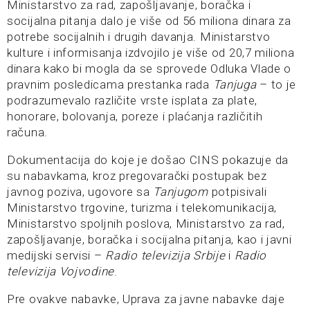
Ministarstvo za rad, zapošljavanje, boračka i
socijalna pitanja dalo je više od 56 miliona dinara za
potrebe socijalnih i drugih davanja. Ministarstvo
kulture i informisanja izdvojilo je više od 20,7 miliona
dinara kako bi mogla da se sprovede Odluka Vlade o
pravnim posledicama prestanka rada
Tanjuga
– to je
podrazumevalo različite vrste isplata za plate,
honorare, bolovanja, poreze i plaćanja različitih
računa.
Dokumentacija do koje je došao CINS pokazuje da
su nabavkama, kroz pregovarački postupak bez
javnog poziva, ugovore sa
Tanjugom
potpisivali
Ministarstvo trgovine, turizma i telekomunikacija,
Ministarstvo spoljnih poslova, Ministarstvo za rad,
zapošljavanje, boračka i socijalna pitanja, kao i javni
medijski servisi –
Radio televizija Srbije
i
Radio
televizija Vojvodine
.
Pre ovakve nabavke, Uprava za javne nabavke daje