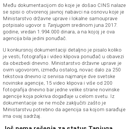
Među dokumentacijom do koje je došao CINS nalaze
se spisi o otvorenoj javnoj nabavci na osnovu koje je
Ministarstvo državne uprave i lokalne samouprave
potpisalo ugovor s
Tanjugom
sredinom juna 2017.
godine, vredan 1.994.000 dinara, a na kojoj je ova
agencija bila jedini ponuđač.
U konkursnoj dokumentaciji detaljno je pisalo koliko
je vesti, fotografija i video klipova ponuđač u obavezi
da obezbedi dnevno. Ministarstvo državne uprave je
ovim ugovorom, između ostalog, novac dalo za 250
tekstova dnevno iz servisa najmanje dve svetske
novinske agencije, 15 video klipova i više od 200
fotografija dnevno bar jedne velike strane novinske
agencije koja pokriva događaje u celom svetu. Iz
dokumentacije se ne može zaključiti zašto je
Ministarstvu potrebno da agencija sa kojom sarađuje
ima ovaj sadržaj.
Još nema rešenja za status Tanjuga