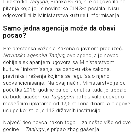
Direktorka
Tanjuga
, Branka Đukić, nije odgovorila na
pitanja koja joj je novinarka CINS-a poslala. Nisu
odgovorili ni iz Ministarstva kulture i informisanja.
Samo jedna agencija može da obavi
posao?
Pre prestanka važenja Zakona o javnom preduzeću
Novinska agencija Tanjug
, ova agencija je novac
dobijala sklapanjem ugovora sa Ministarstvom
kulture i informisanja, na osnovu više zakona,
pravilnika i rešenja kojima se regulisalo njeno
subvencionisanje. Na ovaj način, Ministarstvo je od
početka 2015. godine pa do trenutka kada je trebalo
da bude ugašen, sa
Tanjugom
potpisivalo ugovor o
mesečnim uplatama od 17,5 miliona dinara, a njegove
usluge koristilo je 112 državnih institucija.
Najveći deo novca nakon toga – za nešto više od dve
godine –
Tanjugu
je pripao zbog gašenja.