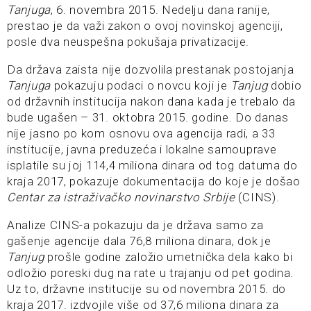
Tanjuga
, 6. novembra 2015. Nedelju dana ranije,
prestao je da važi zakon o ovoj novinskoj agenciji,
posle dva neuspešna pokušaja privatizacije.
Da država zaista nije dozvolila prestanak postojanja
Tanjuga
pokazuju podaci o novcu koji je
Tanjug
dobio
od državnih institucija nakon dana kada je trebalo da
bude ugašen – 31. oktobra 2015. godine. Do danas
nije jasno po kom osnovu ova agencija radi, a 33
institucije, javna preduzeća i lokalne samouprave
isplatile su joj 114,4 miliona dinara od tog datuma do
kraja 2017, pokazuje dokumentacija do koje je došao
Centar za istraživačko novinarstvo Srbije
(CINS).
Analize CINS-a pokazuju da je država samo za
gašenje agencije dala 76,8 miliona dinara, dok je
Tanjug
prošle godine založio umetnička dela kako bi
odložio poreski dug na rate u trajanju od pet godina.
Uz to, državne institucije su od novembra 2015. do
kraja 2017. izdvojile više od 37,6 miliona dinara za