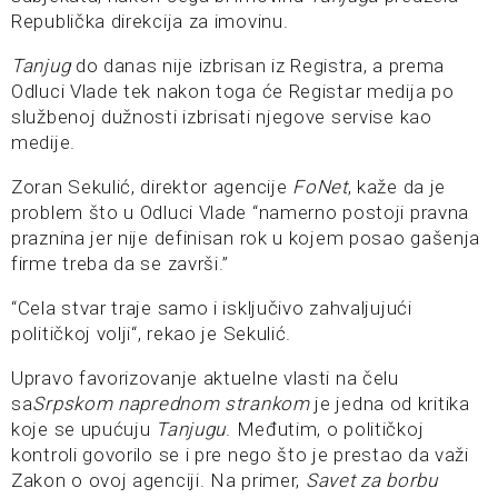
Republička direkcija za imovinu.
Tanjug
do danas nije izbrisan iz Registra, a prema
Odluci Vlade tek nakon toga će Registar medija po
službenoj dužnosti izbrisati njegove servise kao
medije.
Zoran Sekulić, direktor agencije
FoNet
, kaže da je
problem što u Odluci Vlade “namerno postoji pravna
praznina jer nije definisan rok u kojem posao gašenja
firme treba da se završi.”
“Cela stvar traje samo i isključivo zahvaljujući
političkoj volji“, rekao je Sekulić.
Upravo favorizovanje aktuelne vlasti na čelu
sa
Srpskom naprednom strankom
je jedna od kritika
koje se upućuju
Tanjugu
. Međutim, o političkoj
kontroli govorilo se i pre nego što je prestao da važi
Zakon o ovoj agenciji. Na primer,
Savet za borbu