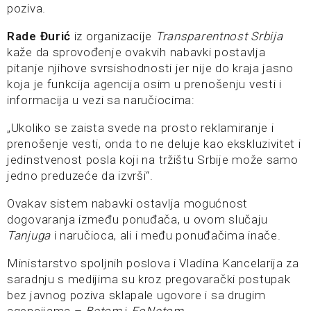
poziva.
Rade Đurić
iz organizacije
Transparentnost Srbija
kaže da sprovođenje ovakvih nabavki postavlja
pitanje njihove svrsishodnosti jer nije do kraja jasno
koja je funkcija agencija osim u prenošenju vesti i
informacija u vezi sa naručiocima:
„Ukoliko se zaista svede na prosto reklamiranje i
prenošenje vesti, onda to ne deluje kao ekskluzivitet i
jedinstvenost posla koji na tržištu Srbije može samo
jedno preduzeće da izvrši“.
Ovakav sistem nabavki ostavlja mogućnost
dogovaranja između ponuđača, u ovom slučaju
Tanjuga
i naručioca, ali i među ponuđačima inače.
Ministarstvo spoljnih poslova i Vladina Kancelarija za
saradnju s medijima su kroz pregovarački postupak
bez javnog poziva sklapale ugovore i sa drugim
agencijama –
Betom
i
FoNetom
.