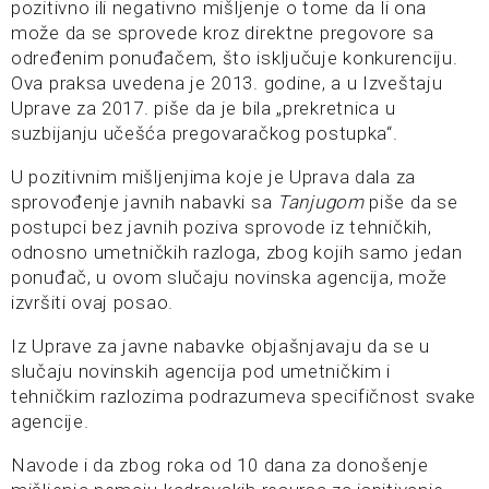
pozitivno ili negativno mišljenje o tome da li ona
može da se sprovede kroz direktne pregovore sa
određenim ponuđačem, što isključuje konkurenciju.
Ova praksa uvedena je 2013. godine, a u Izveštaju
Uprave za 2017. piše da je bila „prekretnica u
suzbijanju učešća pregovaračkog postupka“.
U pozitivnim mišljenjima koje je Uprava dala za
sprovođenje javnih nabavki sa
Tanjugom
piše da se
postupci bez javnih poziva sprovode iz tehničkih,
odnosno umetničkih razloga, zbog kojih samo jedan
ponuđač, u ovom slučaju novinska agencija, može
izvršiti ovaj posao.
Iz Uprave za javne nabavke objašnjavaju da se u
slučaju novinskih agencija pod umetničkim i
tehničkim razlozima podrazumeva specifičnost svake
agencije.
Navode i da zbog roka od 10 dana za donošenje