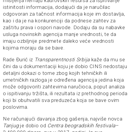
mišljenja nemaju kadrovskih resursa za ispitivanje
istinitosti informacija, dodajući da je naručilac
odgovoran za tačnost informacija koje im dostavlja,
kao i da je na konkurenciji da podnese zahtev za
zaštitu prava i ospori navode. Dodaju da su nabavke
usluga novinskih agencija manje vrednosti, te da
imaju ozbiljnije predmete daleko veće vrednosti
kojima moraju da se bave.
Rade Đurić iz
Transparentnosti Srbija
kaže da mu se
čini da u dokumentaciji koju je dobio CINS nedostaju
detaljni dokazi o tome zbog kojih tehničkih ili
umetničkih razloga je određena agencija jedina koja
može odgovoriti zahtevima naručioca, poput analiza
o ispitivanju tržišta, ili rezultata iz prethodnog perioda
koji bi obuhvatili sva preduzeća koja se bave ovim
poslovima.
Ne računajući davanja zbog gašenja, najviše novca
Tanjug
je dobio od
Centra beogradskih festivala
–