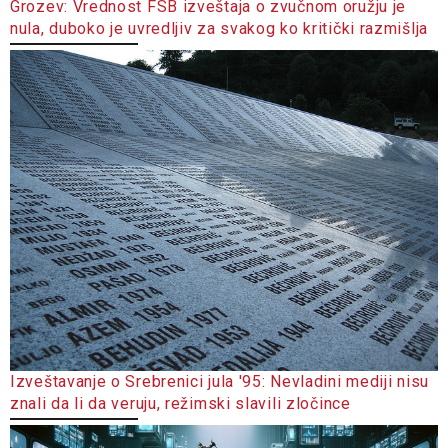
Grozev: Vrednost FSB izveštaja o zvučnom oružju je
nula, duboko je uvredljiv za svakog ko kritički razmišlja
Izveštavanje o Srebrenici jula '95: Nevladini mediji nisu
znali da li da veruju, režimski slavili zločince