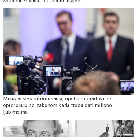
Skandalizovanje s predumišljajem
Ministarstvo informisanja, opštine i gradovi ne
opterećuju se zakonom kada treba dati milione
ljubimcima