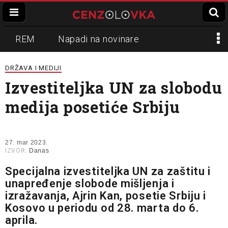
REM
Napadi na novinare
Zvučni top
Crna Gora
N1
DRŽAVA I MEDIJI
Izvestiteljka UN za slobodu
Propaganda
Lokalni mediji
medija posetiće Srbiju
Informer
Slavko Ćuruvija
27. mar 2023.
IZVOR:
Danas
Specijalna izvestiteljka UN za zaštitu i
unapređenje slobode mišljenja i
izražavanja, Ajrin Kan, posetie Srbiju i
Kosovo u periodu od 28. marta do 6.
aprila.