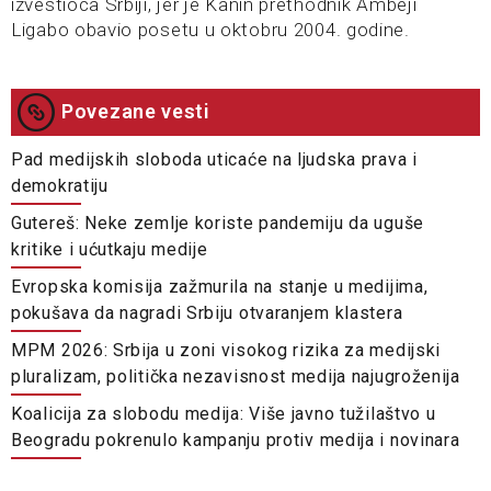
izvestioca Srbiji, jer je Kanin prethodnik Ambeji
Ligabo obavio posetu u oktobru 2004. godine.
Povezane vesti
Pad medijskih sloboda uticaće na ljudska prava i
demokratiju
Gutereš: Neke zemlje koriste pandemiju da uguše
kritike i ućutkaju medije
Evropska komisija zažmurila na stanje u medijima,
pokušava da nagradi Srbiju otvaranjem klastera
MPM 2026: Srbija u zoni visokog rizika za medijski
pluralizam, politička nezavisnost medija najugroženija
Koalicija za slobodu medija: Više javno tužilaštvo u
Beogradu pokrenulo kampanju protiv medija i novinara