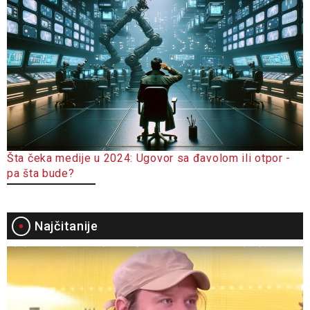
Šta čeka medije u 2024: Ugovor sa đavolom ili otpor -
pa šta bude?
Najčitanije