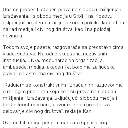
Ona će proceniti stepen prava na slobodu mišljenja i
izražavanja, i slobodu medija u Srbiji i na Kosovu,
uključujući implementaciju zakona i politika koje utiču
na rad medija i civilnog društva, kao i na položaj
novinara.
Tokom svoje posete, razgovaraće sa predstavnicima
vlade, sudstva, Narodne skupštine, nezavisnih
institucija, UN-a, međunarodnih organizacija,
ambasada, medija, akademije, borcima za ljudska
prava i sa akterima civilnog društva.
„Radujem se konstruktivnim i značajnim razgovorima
o mnogim pitanjima koja se tiču prava na slobodu
mišljenja i izražavanja, uključujući slobodu medija i
bezbednost novinara, govor mržnje i prostor za
delovanje civilnog društva“, rekla je Kan.
Ovo će biti druga poseta mandata specijalnog