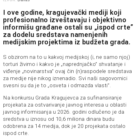
IZVOR:
Danas
I ove godine, kragujevački mediji koji
profesionalno izveštavaju i objektivno
informišu građane ostali su „ispod crte”
za dodelu sredstava namenjenih
medijskim projektima iz budžeta grada.
S obzirom na to u kakvoj medijskoj (i, ne samo njoj)
torturi živimo i kakvo je „naprednjačko” shvatanje i
viđenje „novinarstva” ovaj čin (n)raspodele sredstava
za medije nije nikog iznenadio. Svi naši sagovornici
svesni su da je to „osveta i odmazda vlasti”.
Na konkursu Grada Kragujevca za sufinansiranje
projekata za ostvarivanje javnog interesa u oblasti
javnog informisanja u 2026. godini odlučeno je da
sredstva u iznosu od 10,6 miliona dinara budu
odobrena za 14 medija, dok je 20 projekata ostalo
ispod crte.