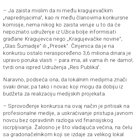
– Ja zaista mislim da ni među kragujevačkim
„naprednjacima”, kao ni među članovima konkursne
komisije, nema nikog ko zaista veruje u to da će
nepoznato udruženje iz Užica bolje informisati
građane Kragujevca nego „Kragujevačke novine”,
„Glas Šumadije” ili „Presek”. Činjenica da je na
konkursu ostalo neraspoređeno 3,6 miliona dinara je
upravo poruka vlasti – para ima, ali vama ih ne damo!,
tvrdi ona ispred Udruženja „Res Publika”.
Naravno, podseća ona, da lokalnim medijima znači
svaki dinar, pa tako i novac koji mogu da dobiju iz
budžeta za realizaciju medijskih projekata.
– Sprovođenje konkursa na ovaj način je pritisak na
profesionalne medije, a uskraćivanje pristupa javnom
novcu bez opravdinih razloga vid finansijskog
iscrpljivanja. Žalosno je što vladajuća većina, na čelu
sa gradonačelnikom koji se izdaje za velikog lokal