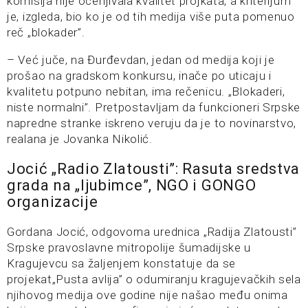
komisija nije ocenjivala kvalitet projkata, a kriterijum
je, izgleda, bio ko je od tih medija više puta pomenuo
reč „blokader”.
– Već juče, na Đurđevdan, jedan od medija koji je
prošao na gradskom konkursu, inače po uticaju i
kvalitetu potpuno nebitan, ima rečenicu. „Blokaderi,
niste normalni”. Pretpostavljam da funkcioneri Srpske
napredne stranke iskreno veruju da je to novinarstvo,
realana je Jovanka Nikolić.
Jocić „Radio Zlatousti”: Rasuta sredstva
grada na „ljubimce”, NGO i GONGO
organizacije
Gordana Jocić, odgovorna urednica „Radija Zlatousti”
Srpske pravoslavne mitropolije šumadijske u
Kragujevcu sa žaljenjem konstatuje da se
projekat„Pusta avlija” o odumiranju kragujevačkih sela
njihovog medija ove godine nije našao među onima