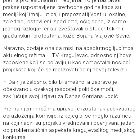
prema profesionalnim medijima. To je nastavak
prakse uspostavljene prethodne godine kada su
mediji koji imaju uticaj i prepoznatljivost u lokalnoj
zajednici, ostavljeni ispod crte, očigledno, iz samo
jednog razloga- jer su izveštavali o studentskim i
građanskim protestima, kaže Bojana Vlajović Savić.
Naravno, dodaje ona da misli na apsolutnog ljubimca
aktuelnog režima – TV Kragujevac, odnosno njihove
zaposlene koji se pojavljuju kao samostalni nosioci
projeksta koji će se realizovati na njihovoj televiziji.
– Da nije žalosno, bilo bi smešno, a zapravo je
očekivano u ovakvoj raspodeli političke moći,
zaključuje svoji izjavu za Danas Gordana Jocić.
Prema njenim rečima upravo je izostanak adekvatnog
obrazloženja komisije, iz kojeg bi se moglo razumeti
na koji način su projekti vrednovani i ocenjivani, jedan
od problematičnih aspekata kragujevačkog medijskog
konkursa.