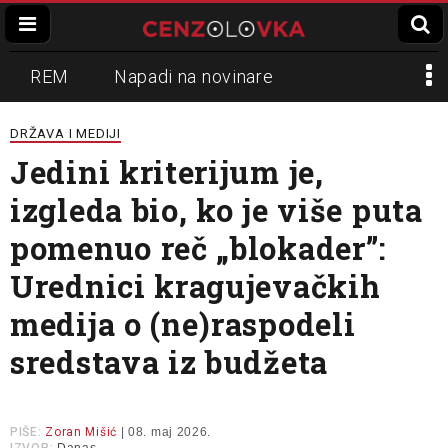
REM
Napadi na novinare
Zvučni top
Crna Gora
N1
DRŽAVA I MEDIJI
Jedini kriterijum je,
Propaganda
Lokalni mediji
izgleda bio, ko je više puta
Informer
Slavko Ćuruvija
pomenuo reč „blokader”:
Urednici kragujevačkih
medija o (ne)raspodeli
sredstava iz budžeta
PIŠE:
Zoran Mišić
| 08. maj 2026.