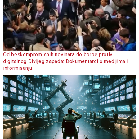
Od beskompromisnih novinara do borbe protiv
digitalnog Divljeg zapada: Dokumentarci o medijima i
informisanju