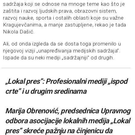
sadržaja koji se odnose na mnoge teme kao što je
zaštita i razvoj ljudskih prava, obrazovni sistem,
razvoj nauke, sporta i ostalih oblasti koje su važne
Kragujevčanima, a manje zastupljene, rekao je tada
Nikola Dašić.
Ali, od onda izgleda da se dosta toga promenilo u
njegovoj viziji „unapređivanja medijskih sadržaja”.
Ispade da su neki mediji „sadržajniji” od drugih.
„Lokal pres”: Profesionalni mediji „ispod
crte” i u drugim sredinama
Marija Obrenović, predsednica Upravnog
odbora asocijacije lokalnih medija „Lokal
pres” skreće pažnju na činjenicu da