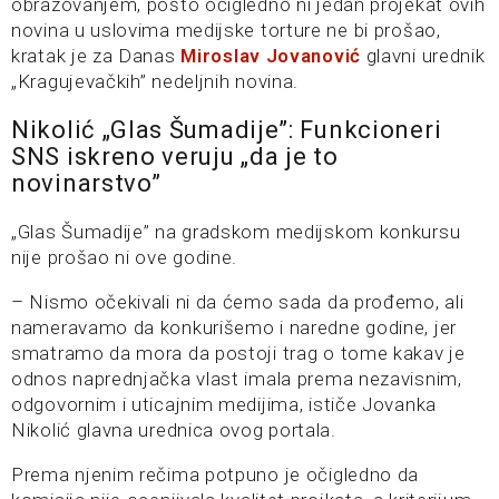
obrazovanjem, pošto očigledno ni jedan projekat ovih
novina u uslovima medijske torture ne bi prošao,
kratak je za Danas
Miroslav Jovanović
glavni urednik
„Kragujevačkih” nedeljnih novina.
Nikolić „Glas Šumadije”: Funkcioneri
SNS iskreno veruju „da je to
novinarstvo”
„Glas Šumadije” na gradskom medijskom konkursu
nije prošao ni ove godine.
– Nismo očekivali ni da ćemo sada da prođemo, ali
nameravamo da konkurišemo i naredne godine, jer
smatramo da mora da postoji trag o tome kakav je
odnos naprednjačka vlast imala prema nezavisnim,
odgovornim i uticajnim medijima, ističe Jovanka
Nikolić glavna urednica ovog portala.
Prema njenim rečima potpuno je očigledno da