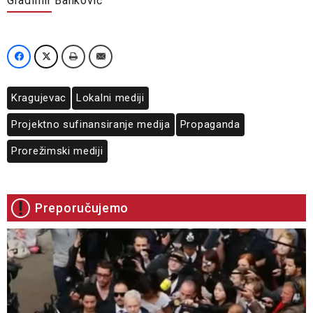
Gradimir Banković
Kragujevac
Lokalni mediji
Projektno sufinansiranje medija
Propaganda
Prorežimski mediji
Preporučujemo