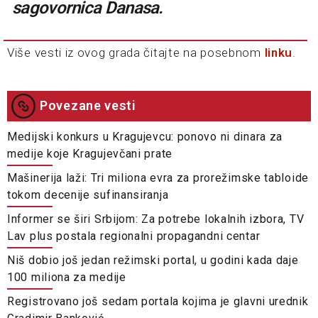
sagovornica Danasa.
Više vesti iz ovog grada čitajte na posebnom
linku
.
Povezane vesti
Medijski konkurs u Kragujevcu: ponovo ni dinara za
medije koje Kragujevčani prate
Mašinerija laži: Tri miliona evra za prorežimske tabloide
tokom decenije sufinansiranja
Informer se širi Srbijom: Za potrebe lokalnih izbora, TV
Lav plus postala regionalni propagandni centar
Niš dobio još jedan režimski portal, u godini kada daje
100 miliona za medije
Registrovano još sedam portala kojima je glavni urednik