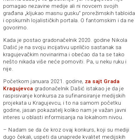
pomagao nezavine medije ali ni novcem svojih
građana „kljukao masnu gusku” prorežimskih tabloida
i opskurnih lojalističkih portala. O fantomskim i da ne
govorimo.
Kada je postao gradonačelnik 2020. godine Nikola
Dašić je na svoju incijativu upriličio sastanak sa
kragujevačkim novinarima i obećao da ta se tako
nešto nikada više neće pomoviti. Pa, u neku ruku i
nije.
Početkom januara 2021. godine,
za sajt Grada
Kragujevca
gradonačelnik Dašić istakao je da je
raspisivanje konkursa za sufinansiranje medijskih
projekata u Kragujevcu, i to na samom početku
godine, jasan pokazatelj koliko nam je važan javni
interes u oblasti informisanja na lokalnom nivou.
– Nadam se da će kroz ovaj konkurs, koji su mediji
dugo čekali, uspeti da unaprede kvalitet medijskih