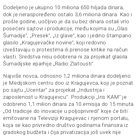
Dodeljeno je ukupno 10 miliona 650 hiljada dinara,
dok je neraspoređeno ostalo 3,6 miliona dinara. Kao i
prošle godine, uočljivo je da su bez dinara ostali vrlo
posećeni sajtovi i produkcije, među kojima su „Glas
Šumadije”, „Presek”, „Iz glave”, kao i jedino štampano
glasilo „Kragujevačke novine”, koji redovno
izveštavaju o protestima ili prenose kritike na račun
vlasti. Sredstva nisu odobrena ni za projekat glasila
Šumadijske eparhije „Radio Zlatousti”.
Najviše novca, odnosno 1,2 miliona dinara dodeljeno
je Medijskom centru doo iz Kragujevca, koji je poznat
po sajtu „Ucentar” za projekat „Industrija i
zaposlenost u Kragujevcu”. Produkciji „Iris KAM” je
odobreno 1,1 milion dinara za 10 emisija do 15 minuta
„Od tradicije do inovacije u poljoprivredi” koje će biti
emitovane na Televiziji Kragujevac i njenom portalu,
koja se kao privredno društvo godinama finansira iz
gradskog budžeta i čija privatizacija još uvek nije