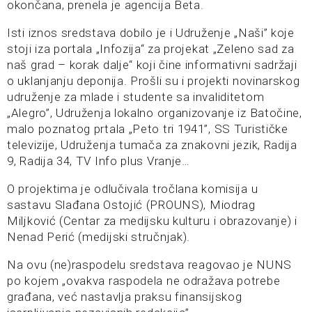
okončana, prenela je agencija Beta.
Isti iznos sredstava dobilo je i Udruženje „Naši” koje
stoji iza portala „Infozija“ za projekat „Zeleno sad za
naš grad – korak dalje“ koji čine informativni sadržaji
o uklanjanju deponija. Prošli su i projekti novinarskog
udruženje za mlade i studente sa invaliditetom
„Alegro”, Udruženja lokalno organizovanje iz Batočine,
malo poznatog prtala „Peto tri 1941”, SS Turističke
televizije, Udruženja tumača za znakovni jezik, Radija
9, Radija 34, TV Info plus Vranje…
O projektima je odlučivala tročlana komisija u
sastavu Slađana Ostojić (PROUNS), Miodrag
Miljković (Centar za medijsku kulturu i obrazovanje) i
Nenad Perić (medijski stručnjak).
Na ovu (ne)raspodelu sredstava reagovao je NUNS
po kojem „ovakva raspodela ne odražava potrebe
građana, već nastavlja praksu finansijskog