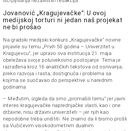
iscrpljivanja nezavisnih redakcija”.
Jovanović „Kragujevačke”: U ovoj
medijskoj torturi ni jedan naš projekat
ne bi prošao
Na gradski medijski konkurs „Kragujevačke” novine
prijavile su temu „Prvih 50 godina – Univerzitet u
Kragujevcu”, jer upravo ova institucija 21. maja
obeležava svoje poluivekovno postojanje. Tema je
razrađena kroz 16 analitičkih tekstova od osnivanja,
preko razvoja i rasta, dostignuča i problema sa
kojima se suočavao do perspektive u narednim
godinama.
– Međutim, izgleda da smo „promašili temu” jer javni
interes kragujevačke naprednjačke vlasti, kao i one
državne, nisu državni univerziteti – jer njih kao
nepodobne treba uništiti. Ne znamo da li bismo prošli
sa Vučićevim visokodometnim dualnim