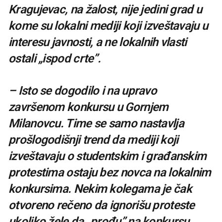
Kragujevac, na žalost, nije jedini grad u
kome su lokalni mediji koji izveštavaju u
interesu javnosti, a ne lokalnih vlasti
ostali „ispod crte”.
– Isto se dogodilo i na upravo
završenom konkursu u Gornjem
Milanovcu. Time se samo nastavlja
prošlogodišnji trend da mediji koji
izveštavaju o studentskim i građanskim
protestima ostaju bez novca na lokalnim
konkursima. Nekim kolegama je čak
otvoreno rečeno da ignorišu proteste
ukoliko žele da „prođu” na konkursu,