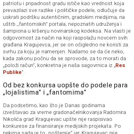
patriotu i pripadnost gradu ističe kao vrednost koja
prevazilazi sve razlike i političke podele, odlučuje da
uskrati podršku autentičnim, gradskim medijima, na
uštrb ,,fantomskih” portala, nepoznatih udruženja i
šampiona u kršenju novinarskog kodeksa. Na vlasti je
odgovornost za način na koji raspolažu novcem svih
građana Kragujevca, jer se on očigledno ne koristi za
svrhu za koju je namenjen. Nadamo se da će neko,
kada zakonu počnu da se sprovode, za to morati da
„položi račun”, konkretna je naša sagovrnica iz „
Res
Publike
”.
Od bez konkursa uopšte do podele para
„lojalistima” i „fantomima”
Da podsetimo, kao što je Danas godinama
izveštavao za vreme gradonačelnikovanja Radomira
Nikolića grad Kragujevac upšte nije raspisivao
konkurese za finansiranje medijskih projekata. Po
nekima sada je to „poštenije” jer Kragujevac nije