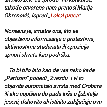
takođe otvoreno nam prenosi Marija
Obrenović, ispred „
Lokal presa
”.
Nonsens je, smatra ona, što se
objektivno informisanje o protestima,
aktivnostima studenata ili opozicije
apriori shvata kao podrška.
– To bi bilo isto kao da vas neko kada
„Partizan” pobedi „Zvezdu” i vi to
objavite automatski svrsta međ Grobare
ili ako napišete da pada kiša u ljubitelje
jeseni, duhovito ali istinito zaključuje ova