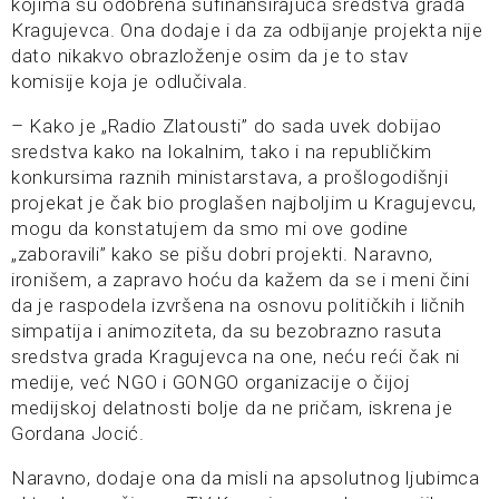
kojima su odobrena sufinansirajuća sredstva grada
Kragujevca. Ona dodaje i da za odbijanje projekta nije
dato nikakvo obrazloženje osim da je to stav
komisije koja je odlučivala.
– Kako je „Radio Zlatousti” do sada uvek dobijao
sredstva kako na lokalnim, tako i na republičkim
konkursima raznih ministarstava, a prošlogodišnji
projekat je čak bio proglašen najboljim u Kragujevcu,
mogu da konstatujem da smo mi ove godine
„zaboravili” kako se pišu dobri projekti. Naravno,
ironišem, a zapravo hoću da kažem da se i meni čini
da je raspodela izvršena na osnovu političkih i ličnih
simpatija i animoziteta, da su bezobrazno rasuta
sredstva grada Kragujevca na one, neću reći čak ni
medije, već NGO i GONGO organizacije o čijoj
medijskoj delatnosti bolje da ne pričam, iskrena je
Gordana Jocić.
Naravno, dodaje ona da misli na apsolutnog ljubimca