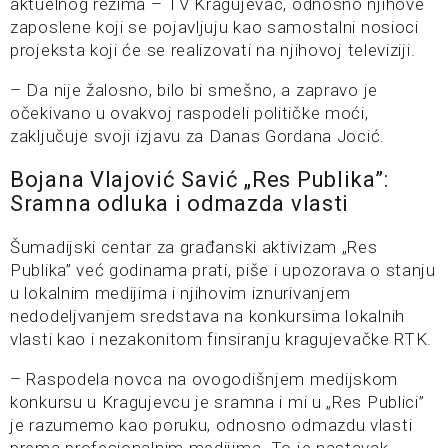
aktuelnog režima – TV Kragujevac, odnosno njihove
zaposlene koji se pojavljuju kao samostalni nosioci
projeksta koji će se realizovati na njihovoj televiziji.
– Da nije žalosno, bilo bi smešno, a zapravo je
očekivano u ovakvoj raspodeli političke moći,
zaključuje svoji izjavu za Danas Gordana Jocić.
Bojana Vlajović Savić „Res Publika”:
Sramna odluka i odmazda vlasti
Šumadijski centar za građanski aktivizam „Res
Publika” već godinama prati, piše i upozorava o stanju
u lokalnim medijima i njihovim iznurivanjem
nedodeljvanjem sredstava na konkursima lokalnih
vlasti kao i nezakonitom finsiranju kragujevačke RTK.
– Raspodela novca na ovogodišnjem medijskom
konkursu u Kragujevcu je sramna i mi u „Res Publici”
je razumemo kao poruku, odnosno odmazdu vlasti