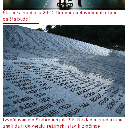
Šta čeka medije u 2024: Ugovor sa đavolom ili otpor -
pa šta bude?
Izveštavanje o Srebrenici jula '95: Nevladini mediji nisu
znali da li da veruju, režimski slavili zločince