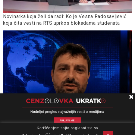
Novinarka koja želi da radi: Ko je Vesna Radosavljević
koja čita vesti na RTS uprkos blokadama studenata
Korišćenjem sajta saglasni ste sa
O nama
Impresum
Podrška
Kontakt
Newsletter
Miloš Medenica: Uputstvo za upotrebu
Uslovi korišćenja