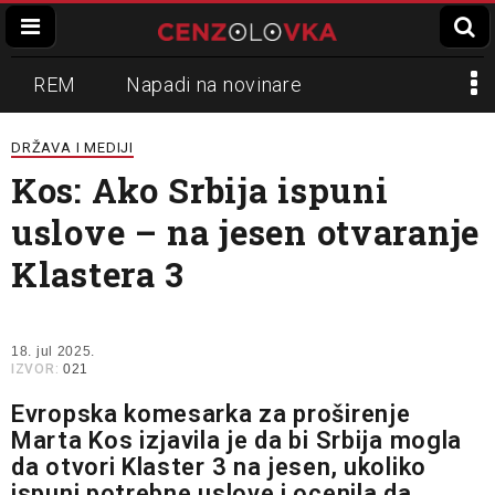
REM
Napadi na novinare
Zvučni top
Crna Gora
N1
DRŽAVA I MEDIJI
Kos: Ako Srbija ispuni
Propaganda
Lokalni mediji
uslove – na jesen otvaranje
Informer
Slavko Ćuruvija
Klastera 3
18. jul 2025.
IZVOR:
021
Evropska komesarka za proširenje
Marta Kos izjavila je da bi Srbija mogla
da otvori Klaster 3 na jesen, ukoliko
ispuni potrebne uslove i ocenila da