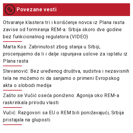
Povezane vesti
Otvaranje klastera tri i korišćenje novca iz Plana rasta
zavise od formiranja REM-a: Srbija skoro dve godine
bez funkcionalnog regulatora (VIDEO)
Marta Kos: Zabrinutost zbog stanja u Srbiji,
procenjujemo da li i dalje ispunjava uslove za isplatu iz
Plana rasta
Stevanović: Bez uređenog društva, sudstva i nezavisnih
tela ne možemo ni da sanjamo o primeni Evropskog
akta o slobodi medija
Zašto se Vučić oseća poniženo: Agonija oko REM-a
raskrinkala prirodu vlasti
Vučić: Razgovori sa EU o REM bili ponižavajući, Srbija
pristajala na gluposti