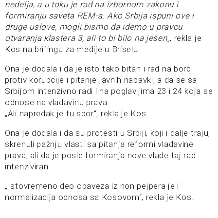
nedelja, a u toku je rad na izbornom zakonu i
formiranju saveta REM-a. Ako Srbija ispuni ove i
druge uslove, mogli bismo da idemo u pravcu
otvaranja klastera 3, ali to bi bilo na jesen
„, rekla je
Kos na brifingu za medije u Briselu.
Ona je dodala i da je isto tako bitan i rad na borbi
protiv korupcije i pitanje javnih nabavki, a da se sa
Srbijom intenzivno radi i na poglavljima 23 i 24 koja se
odnose na vladavinu prava.
„Ali napredak je tu spor“, rekla je Kos.
Ona je dodala i da su protesti u Srbiji, koji i dalje traju,
skrenuli pažnju vlasti sa pitanja reformi vladavine
prava, ali da je posle formiranja nove vlade taj rad
intenziviran.
„Istovremeno deo obaveza iz non pejpera je i
normalizacija odnosa sa Kosovom“, rekla je Kos.