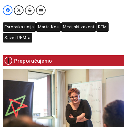
Evropska unija
Marta Kos
Medijski zakoni
REM
Savet REM-a
Preporučujemo