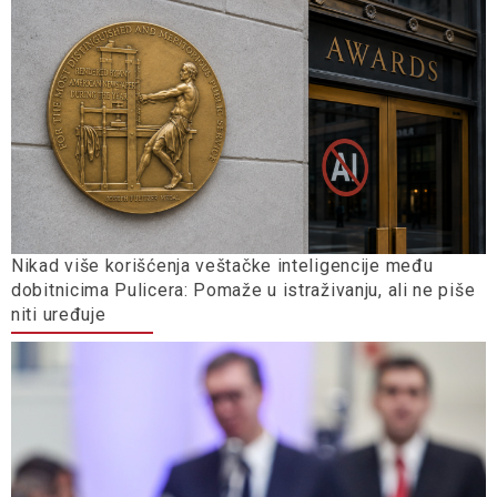
Nikad više korišćenja veštačke inteligencije među
dobitnicima Pulicera: Pomaže u istraživanju, ali ne piše
niti uređuje