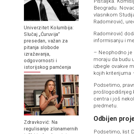
Pištaljka. Komisi
Beogradu. Novac 
vlasnikom Studija
Radomirović, ure
Univerzitet Kolumbija:
Radomirović doda
Slučaj „Ćuruvija”
informisanju i m
presedan, važan za
pitanja slobode
– Neophodno je d
izražavanja,
moraju da budu uk
odgovornosti i
izbegle ovakve m
istorijskog pamćenja
kojih kriterijuma
Podsetimo, pravn
prošlogodišnjeg 
centra i još nek
predmetu.
Odbijen proj
Zdravković: Na
regulisanje zlonamernih
Podsetimo, list 