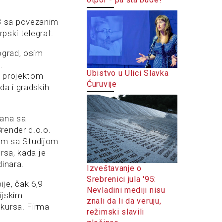
B sa povezanim
rpski telegraf.
ograd, osim
.
Ubistvo u Ulici Slavka
ao projektom
Ćuruvije
da i gradskih
zana sa
render d.o.o.
anim sa Studijom
rsa, kada je
dinara.
Izveštavanje o
Srebrenici jula '95:
je, čak 6,9
Nevladini mediji nisu
ijskim
znali da li da veruju,
nkursa. Firma
režimski slavili