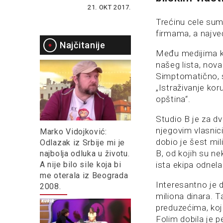
21. OKT 2017.
Trećinu cele su
firmama, a najveć
Najčitanije
Među medijima ko
našeg lista, novac
Simptomatično, sr
„Istraživanje kor
opština“.
Studio B je za d
njegovim vlasnic
Marko Vidojković:
dobio je šest mil
Odlazak iz Srbije mi je
B, od kojih su ne
najbolja odluka u životu.
A nije bilo sile koja bi
ista ekipa odnela
me oterala iz Beograda
Interesantno je 
2008.
miliona dinara. T
preduzećima, koj
Folim dobila je pe