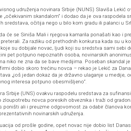
isnog udruženja novinara Srbije (NUNS) Slaviša Lekić o
e „očekivanim skandalom“ i dodao da je ova raspodela sr
 sredstava, očitija nego u bilo kom gradu ili palanci u Srb
a će se Siniša Mali i njegova kamarila ponašati kao i pr
 preterali. Za razliku od prethodnih konkursa kada su u ko
 koje su dobijale novac, ljudi koji su sredstva sami sebi do
čini pet potpuno nepoznatih osoba, novinarskih anonimus
ma niko ne zna da se bave medijima. Poseban skandal je 
firmi dobio skoro trećinu novca – rekao je Lekić za Dana
tava „još jedan dokaz da je državno ulaganje u medije,
avnog interesa potpuno obesmišljeno“.
ra Srbije (UNS) ovakvu raspodelu sredstava za sufinansi
o zloupotrebu novca poreskih obveznika i traži od gradon
 poništi ali i preuzme odgovornost za odabir članova kom
rezentativnih novinarskih udruženja.
uacija od prošle godine, opet novac nije dobio list Danas i