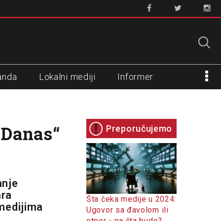
anda
Lokalni mediji
Informer
„Danas“
Preporučujemo
anje
ara
Šta čeka medije u 2024:
medijima
Ugovor sa đavolom ili
otpor - pa šta bude?