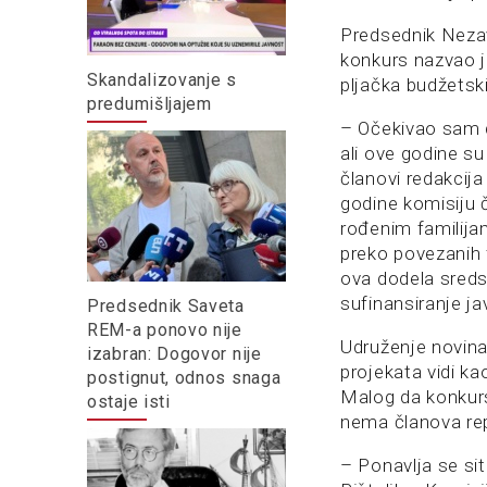
Predsednik Nezav
konkurs nazvao j
Skandalizovanje s
pljačka budžetskih
predumišljajem
– Očekivao sam d
ali ove godine su
članovi redakcija
godine komisiju 
rođenim familija
preko povezanih 
ova dodela sreds
sufinansiranje j
Predsednik Saveta
REM-a ponovo nije
Udruženje novina
izabran: Dogovor nije
projekata vidi ka
postignut, odnos snaga
Malog da konkurs
ostaje isti
nema članova rep
– Ponavlja se sit