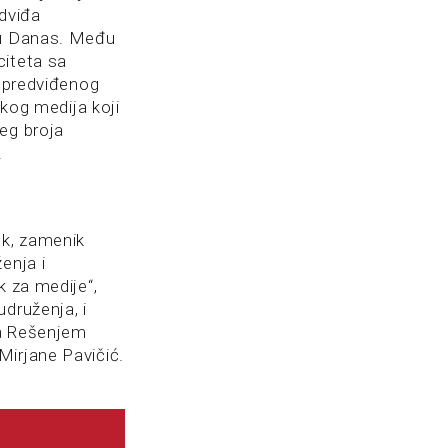
edviđa
stu Danas. Među
citeta sa
t predviđenog
skog medija koji
eg broja
.
ek, zamenik
enja i
k za medije“,
druženja, i
na Rešenjem
Mirjane Pavičić.