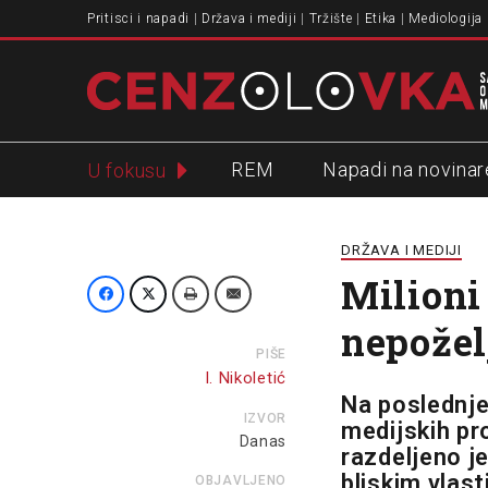
Pritisci i napadi
Država i mediji
Tržište
Etika
Mediologija
REM
Napadi na novinar
U fokusu
Slavko Ćuruvija
DRŽAVA I MEDIJI
Milioni
nepožel
PIŠE
I. Nikoletić
Na poslednj
IZVOR
medijskih pr
Danas
razdeljeno j
bliskim vlasti
OBJAVLJENO