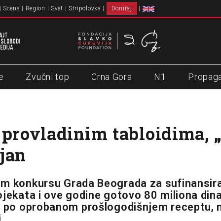
Scena
Region
Svet
Stripolovka
Doniraj
e
Zvučni top
Crna Gora
N1
Propag
 provladinim tabloidima, 
jan
em konkursu Grada Beograda za sufinansir
ojekata i ove godine gotovo 80 miliona din
e po oprobanom prošlogodišnjem receptu, 
.