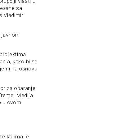
rupciji vlasti u
vezane sa
s Vladimir
o javnom
 projektima
enja, kako bi se
je ni na osnovu
or za obaranje
 Vreme, Medija
ao u ovom
te kojima je