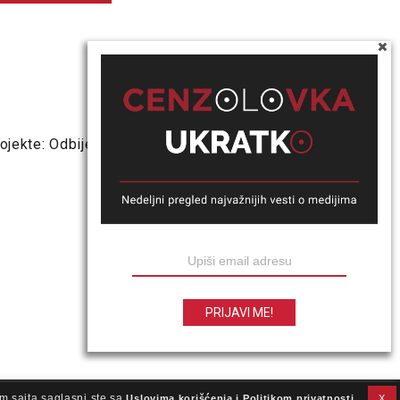
ojekte: Odbijen
m sajta saglasni ste sa
Uslovima korišćenja i Politikom privatnosti
X