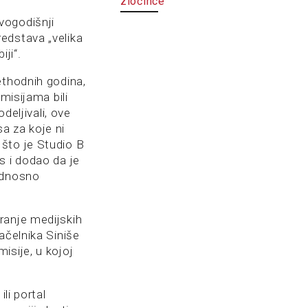
zločince
vogodišnji
edstava „velika
iji“.
ethodnih godina,
misijama bili
deljivali, ove
a za koje ni
što je Studio B
s i dodao da je
 odnosno
ranje medijskih
ačelnika Siniše
isije, u kojoj
li portal