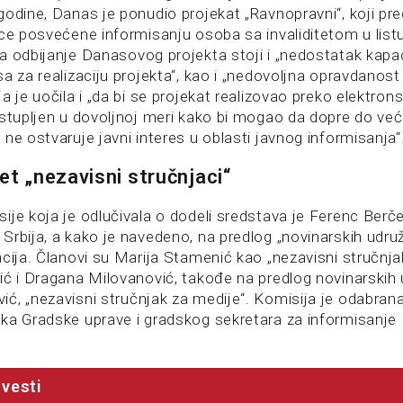
godine, Danas je ponudio projekat „Ravnopravni“, koji pr
ice posvećene informisanju osoba sa invaliditetom u li
a odbijanje Danasovog projekta stoji i „nedostatak kapa
a za realizaciju projekta“, kao i „nedovoljna opravdanos
a je uočila i „da bi se projekat realizovao preko elektron
astupljen u dovoljnoj meri kako bi mogao da dopre do već
ne ostvaruje javni interes u oblasti javnog informisanja“
et „nezavisni stručnjaci“
ije koja je odlučivala o dodeli sredstava je Ferenc Berč
Srbija, a kako je navedeno, na predlog „novinarskih udruž
cija. Članovi su Marija Stamenić kao „nezavisni stručnja
ić i Dragana Milovanović, takođe na predlog novinarskih u
ć, „nezavisni stručnjak za medije“. Komisija je odabra
ka Gradske uprave i gradskog sekretara za informisanje 
vesti