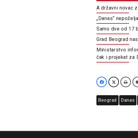
A državni novac z
„Danas“ nepoželj
Samo dve od 17 b
Grad Beograd nast
Ministarstvo info
čak i projekat za
Beograd
Danas
O nama
Impresum
Podrška
Kontakt
Newsletter
Us