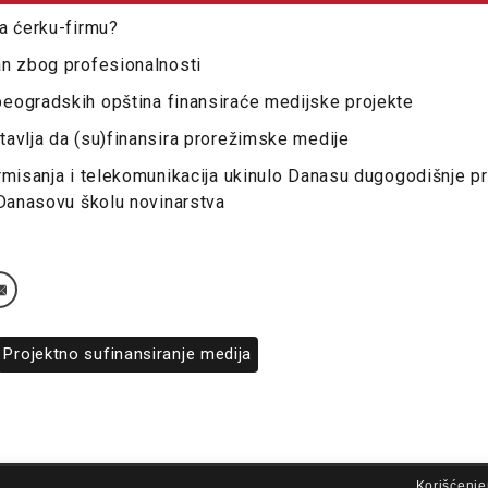
a ćerku-firmu?
an zbog profesionalnosti
eogradskih opština finansiraće medijske projekte
avlja da (su)finansira prorežimske medije
rmisanja i telekomunikacija ukinulo Danasu dugogodišnje pr
 Danasovu školu novinarstva
Projektno sufinansiranje medija
lovi korišćenja
Korišćenje