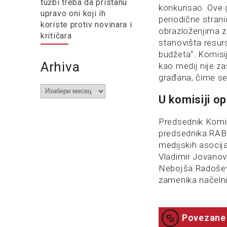
tužbi treba da pristanu
konkurisao. Ove 
upravo oni koji ih
periodične stran
koriste protiv novinara i
obrazloženjima z
kritičara
stanovišta resurs
budžeta“. Komisij
Arhiva
kao medij nije z
građana, čime se 
Arhiva
U komisiji op
Predsednik Komis
predsednika RAB 
medijskih asocija
Vladimir Jovanov
Nebojša Radoševi
zamenika načelni
Povezane 