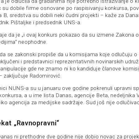
ja je odlučila da građanima nije potrebno istraživanje o ko
su dobile firme osnovane po raspisivanju konkursa, po
 B, sredstva su dobili neki čudni projekti – kaže za Dana
dnik Pištaljke i predsednik UNS-a.
je da je „i ovaj konkurs pokazao da su izmene Zakona 
edijima“ neophodne.
a se zakonski propiše da u komisijama koje odlučuju o
ljučeni i predstavnici reprezentativnih novinarskih udruž
anipulacije gde ne znamo ni ko kandiduje članove komisi
 – zaključuje Radomirović.
ici NUNS-a su u januaru ove godine pokrenuli upravni sp
konkursa, a u ime lista Danas, agencije Beta, nedeljnika
oliko agencija za medijske sadržaje. Sud još nije odlučiv
ekat „Ravnopravni“
Danas ni prethodne dve godine nije dobio novac za projek