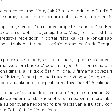
me namenjene medijima, čak 23 miliona odneo je Studio 
e sume, po pet miliona dinara, dobili su Alo, Informer i S
ji nisu „zavredeli“ da njihove projekte finansira Grad Be
 opet nisu dobili ni agencija Beta, Medija centar, list Blic
edstva neće dobiti ni portal Pištaljka, koji je konkuris
upcije i sukob interesa u izvršnim organima Grada Beogra
va projekta uzeo po 6,5 miliona dinara, a preduzeća pove
ima, „kućnom budžetu“ dodala su još 10 miliona dinara. B
iona dinara, a Irik d.o.o četiri miliona. O firmama povez
ke fiktivne, Danas je pisao i nakon prošlogodišnjeg konku
 polovinu ukupno dodeljenih sredstava, čak 41,5 miliona 
da je najveća suma dodeljena Udruženju rok muzičara Srbi
akođe, višemilionski iznosi otišli su i nepoznatim produkc
a su osnovana neposredno pre raspisivanja ili u toku ko
t a Zofin četiri miliona dinara.