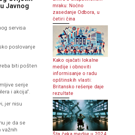
čku Javnog
mraku: Noćno
zasedanje Odbora, u
četiri čina
nog servisa
jsko poslovanje
Kako ojačati lokalne
treba biti pošten
medije i obnoviti
informisanje o radu
opštinskih vlasti:
mljive serije
Britansko rešenje daje
era i akcija“.
rezultate
, jer nisu
u je da se
a važnih
Šta čeka medije u 2024: