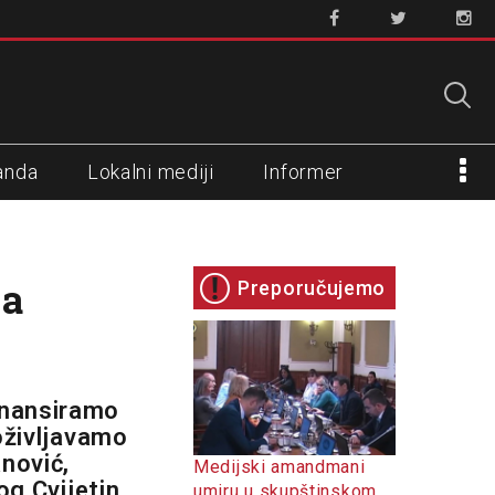
anda
Lokalni mediji
Informer
ja
Preporučujemo
inansiramo
doživljavamo
nović,
Medijski amandmani
og Cvijetin
umiru u skupštinskom