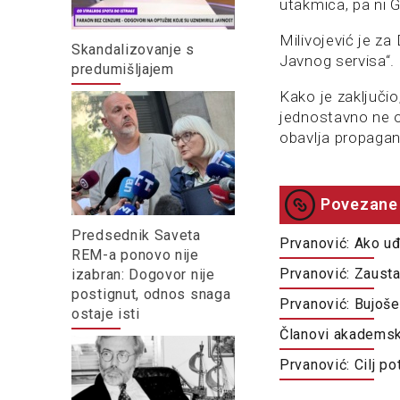
utakmica, pa ni 
Milivojević je za
Skandalizovanje s
Javnog servisa“.
predumišljajem
Kako je zaključio,
jednostavno ne o
obavlja propagand
Povezane 
Predsednik Saveta
Prvanović: Ako u
REM-a ponovo nije
Prvanović: Zausta
izabran: Dogovor nije
postignut, odnos snaga
Prvanović: Bujoše
ostaje isti
Članovi akademske
Prvanović: Cilj p