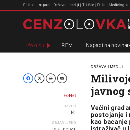
Pritisci i napadi
Država i mediji
Tržište
Etika
Mediologija
REM
Napadi na novinar
U fokusu
Slavko Ćuruvija
DRŽAVA I MEDIJI
Milivoj
javnog 
FoNet
IZVOR
Većini građa
N1
postojanje i 
kao bacanje 
OBJAVLJENO
istraživač u 
15. SEP 2021.