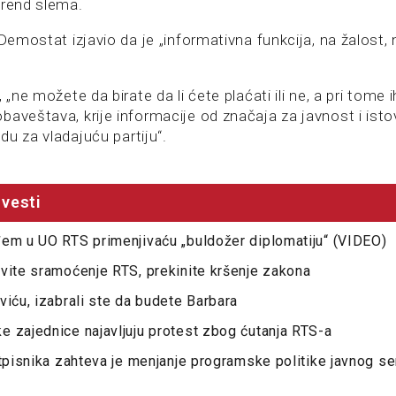
Grend slema.
 Demostat izjavio da je „informativna funkcija, na žalost, 
 „ne možete da birate da li ćete plaćati ili ne, a pri tome 
baveštava, krije informacije od značaja za javnost i is
u za vladajuću partiju“.
vesti
đem u UO RTS primenjivaću „buldožer diplomatiju“ (VIDEO)
vite sramoćenje RTS, prekinite kršenje zakona
viću, izabrali ste da budete Barbara
 zajednice najavljuju protest zbog ćutanja RTS-a
otpisnika zahteva je menjanje programske politike javnog se