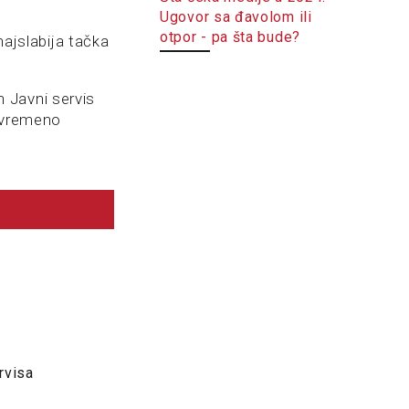
Ugovor sa đavolom ili
otpor - pa šta bude?
najslabija tačka
ih Javni servis
tovremeno
rvisa