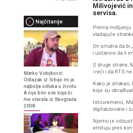
Milivojević i
servisa.
Najčitanije
Prema mišljenju 
vladajuće stranke 
On smatra da bi 
i ustanovi da li 
S druge strane, M
i reći i da RTS n
Marko Vidojković:
Odlazak iz Srbije mi je
Kako je istakao, 
najbolja odluka u životu.
koje su obrađival
A nije bilo sile koja bi
me oterala iz Beograda
Istovremeno, Mili
2008.
digitalizovane i 
Njemu je odsust
emituju pres kon