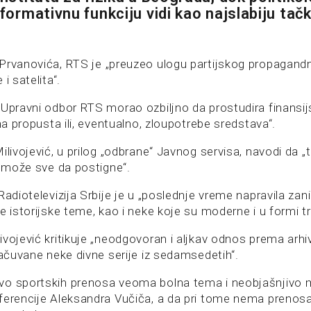
nformativnu funkciju vidi kao najslabiju ta
Prvanovića, RTS je „preuzeo ulogu partijskog propagand
i satelita“.
„Upravni odbor RTS morao ozbiljno da prostudira finansi
ima propusta ili, eventualno, zloupotrebe sredstava“.
ilivojević, u prilog „odbrane“ Javnog servisa, navodi da „
e može sve da postigne“.
Radiotelevizija Srbije je u „poslednje vreme napravila zani
e istorijske teme, kao i neke koje su moderne i u formi tril
vojević kritikuje „neodgovoran i aljkav odnos prema arhivi
sačuvane neke divne serije iz sedamsedetih“.
vo sportskih prenosa veoma bolna tema i neobjašnjivo m
ferencije Aleksandra Vučiča, a da pri tome nema prenos