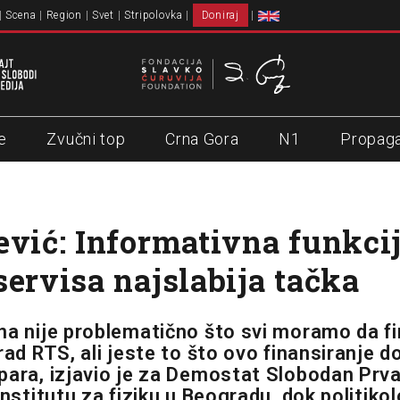
Scena
Region
Svet
Stripolovka
Doniraj
e
Zvučni top
Crna Gora
N1
Propag
ević: Informativna funkci
servisa najslabija tačka
na nije problematično što svi moramo da f
rad RTS, ali jeste to što ovo finansiranje 
para, izjavio je za Demostat Slobodan Prva
Institutu za fiziku u Beogradu, dok politikol