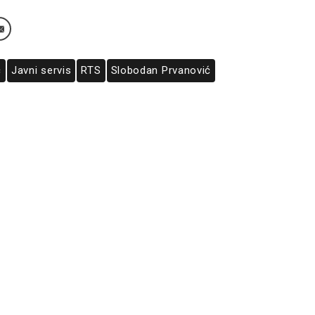
ć
Javni servis
RTS
Slobodan Prvanović