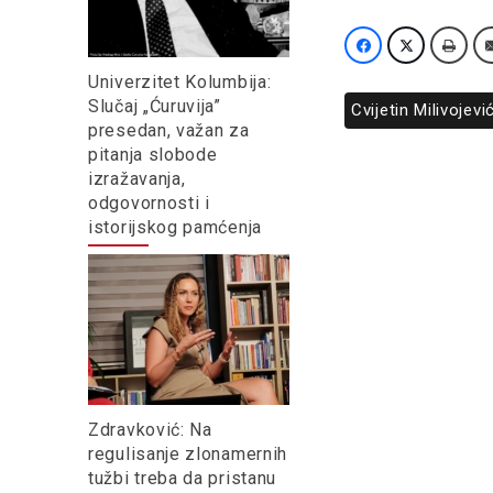
Univerzitet Kolumbija:
Slučaj „Ćuruvija”
Cvijetin Milivojevi
presedan, važan za
pitanja slobode
izražavanja,
odgovornosti i
istorijskog pamćenja
Zdravković: Na
regulisanje zlonamernih
tužbi treba da pristanu