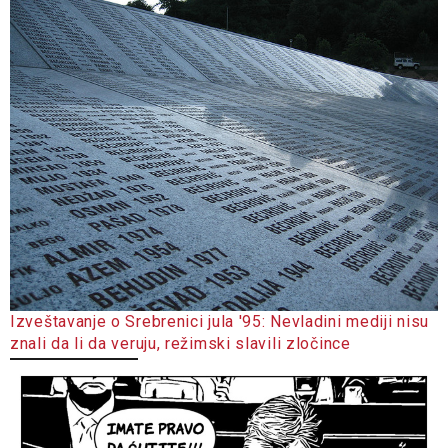
Izveštavanje o Srebrenici jula '95: Nevladini mediji nisu
znali da li da veruju, režimski slavili zločince