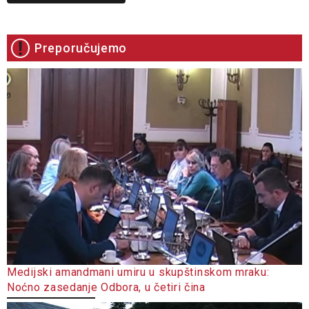
Preporučujemo
Medijski amandmani umiru u skupštinskom mraku:
Noćno zasedanje Odbora, u četiri čina