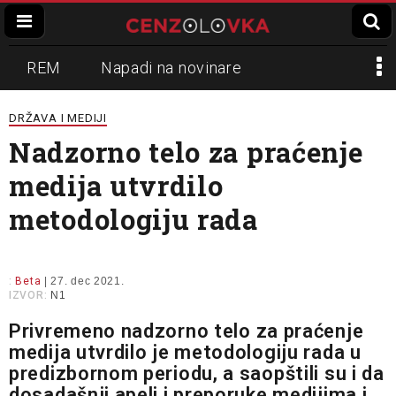
REM
Napadi na novinare
Zvučni top
Crna Gora
N1
DRŽAVA I MEDIJI
Nadzorno telo za praćenje
Propaganda
Lokalni mediji
medija utvrdilo
Informer
Slavko Ćuruvija
metodologiju rada
:
Beta
| 27. dec 2021.
IZVOR:
N1
Privremeno nadzorno telo za praćenje
medija utvrdilo je metodologiju rada u
predizbornom periodu, a saopštili su i da
dosadašnji apeli i preporuke medijima i