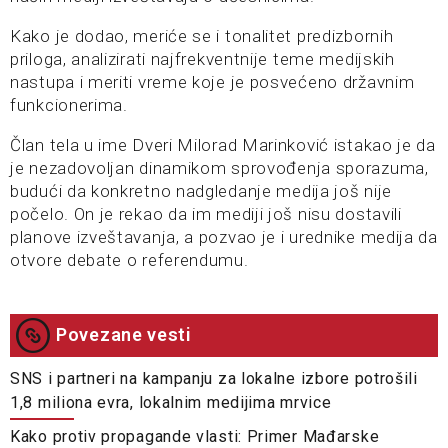
Kako je dodao, meriće se i tonalitet predizbornih
priloga, analizirati najfrekventnije teme medijskih
nastupa i meriti vreme koje je posvećeno državnim
funkcionerima.
Član tela u ime Dveri Milorad Marinković istakao je da
je nezadovoljan dinamikom sprovođenja sporazuma,
budući da konkretno nadgledanje medija još nije
počelo. On je rekao da im mediji još nisu dostavili
planove izveštavanja, a pozvao je i urednike medija da
otvore debate o referendumu.
Povezane vesti
SNS i partneri na kampanju za lokalne izbore potrošili
1,8 miliona evra, lokalnim medijima mrvice
Kako protiv propagande vlasti: Primer Mađarske