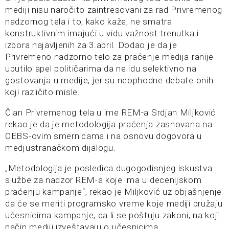
mediji nisu naročito zaintresovani za rad Privremenog
nadzornog tela i to, kako kaže, ne smatra
konstruktivnim imajući u vidu važnost trenutka i
izbora najavljenih za 3.april. Dodao je da je
Privremeno nadzorno telo za praćenje medija ranije
uputilo apel političarima da ne idu selektivno na
gostovanja u medije, jer su neophodne debate onih
koji različito misle.
Član Privremenog tela u ime REM-a Srdjan Miljković
rekao je da je metodologija praćenja zasnovana na
OEBS-ovim smernicama i na osnovu dogovora u
medjustranačkom dijalogu.
„Metodologija je posledica dugogodisnjeg iskustva
službe za nadzor REM-a koje ima u decenijskom
praćenju kampanje“, rekao je Miljković uz objašnjenje
da će se meriti programsko vreme koje mediji pružaju
učesnicima kampanje, da li se poštuju zakoni, na koji
način mediji izveštavaju o učesnicima.