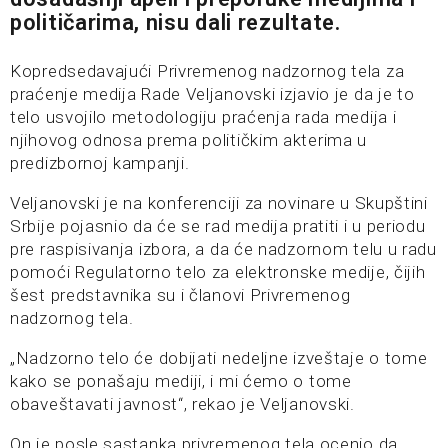
političarima, nisu dali rezultate.
Kopredsedavajući Privremenog nadzornog tela za
praćenje medija Rade Veljanovski izjavio je da je to
telo usvojilo metodologiju praćenja rada medija i
njihovog odnosa prema političkim akterima u
predizbornoj kampanji.
Veljanovski je na konferenciji za novinare u Skupštini
Srbije pojasnio da će se rad medija pratiti i u periodu
pre raspisivanja izbora, a da će nadzornom telu u radu
pomoći Regulatorno telo za elektronske medije, čijih
šest predstavnika su i članovi Privremenog
nadzornog tela.
„Nadzorno telo će dobijati nedeljne izveštaje o tome
kako se ponašaju mediji, i mi ćemo o tome
obaveštavati javnost“, rekao je Veljanovski.
On je posle sastanka privremenog tela ocenio da