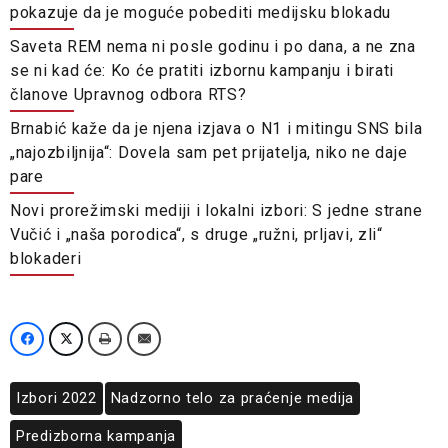
pokazuje da je moguće pobediti medijsku blokadu
Saveta REM nema ni posle godinu i po dana, a ne zna
se ni kad će: Ko će pratiti izbornu kampanju i birati
članove Upravnog odbora RTS?
Brnabić kaže da je njena izjava o N1 i mitingu SNS bila
„najozbiljnija“: Dovela sam pet prijatelja, niko ne daje
pare
Novi prorežimski mediji i lokalni izbori: S jedne strane
Vučić i „naša porodica“, s druge „ružni, prljavi, zli“
blokaderi
Izbori 2022
Nadzorno telo za praćenje medija
Predizborna kampanja