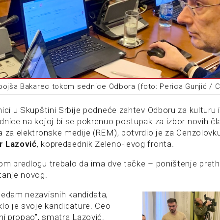
bojša Bakarec tokom sednice Odbora (foto: Perica Gunjić / 
ici u Skupštini Srbije podneće zahtev Odboru za kulturu 
dnice na kojoj bi se pokrenuo postupak za izbor novih č
a za elektronske medije (REM), potvrdio je za Cenzolovk
r Lazović
, kopredsednik Zeleno-levog fronta.
om predlogu trebalo da ima dve tačke – poništenje pre
tanje novog.
sedam nezavisnih kandidata,
klo je svoje kandidature. Ceo
ni propao”, smatra Lazović.