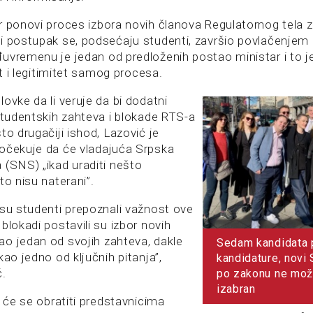
r ponovi proces izbora novih članova Regulatornog tela 
i postupak se, podsećaju studenti, završio povlačenjem 
uvremenu je jedan od predloženih postao ministar i to j
et i legitimitet samog procesa.
ovke da li veruje da bi dodatni
 studentskih zahteva i blokade RTS-a
to drugačiji ishod, Lazović je
očekuje da će vladajuća Srpska
 (SNS) „ikad uraditi nešto
to nisu naterani”.
 su studenti prepoznali važnost ove
blokadi postavili su izbor novih
o jedan od svojih zahteva, dakle
Sedam kandidata 
kao jedno od ključnih pitanja”,
kandidature, novi
ć.
po zakonu ne mož
izabran
a će se obratiti predstavnicima