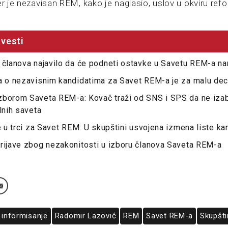
er je nezavisan REM, kako je naglasio, uslov u okviru re
vesti
 članova najavilo da će podneti ostavke u Savetu REM-a n
ča o nezavisnim kandidatima za Savet REM-a je za malu de
zborom Saveta REM-a: Kovač traži od SNS i SPS da ne izab
lnih saveta
je u trci za Savet REM: U skupštini usvojena izmena liste ka
rijave zbog nezakonitosti u izboru članova Saveta REM-a
i informisanje
Radomir Lazović
REM
Savet REM-a
Skupšti