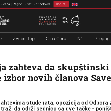
Scena
Region
Svet
Stripolovka
Doniraj
e
Zvučni top
Crna Gora
N1
Propag
ja zahteva da skupštinski
 izbor novih članova Save
zahtevima studenata, opozicija od Odbora z
traži da održi sednicu sa dve tačke - poniš