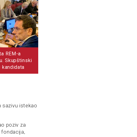
eta REM-a
ju. Skupštinski
u kandidata
sazivu istekao
ao poziv za
 fondacija,