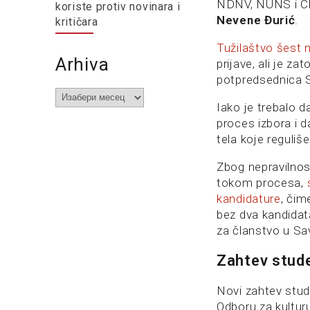
NDNV, NUNS i CRT
koriste protiv novinara i
Nevene Đurić
.
kritičara
Tužilaštvo šest 
Arhiva
prijave, ali je z
potpredsednica S
Arhiva
Iako je trebalo 
proces izbora i da
tela koje reguliš
Zbog nepravilnost
tokom procesa,
s
kandidature
, čim
bez dva kandidat
za članstvo u Sa
Zahtev stud
Novi zahtev stud
Odboru za kulturu