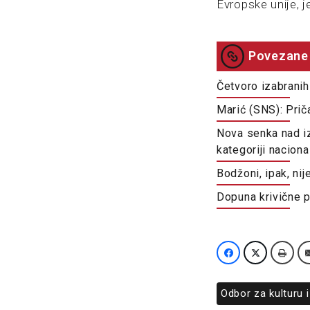
Evropske unije, j
Povezane 
Četvoro izabranih
Marić (SNS): Pri
Nova senka nad i
kategoriji naciona
Bodžoni, ipak, ni
Dopuna krivične p
Odbor za kulturu 