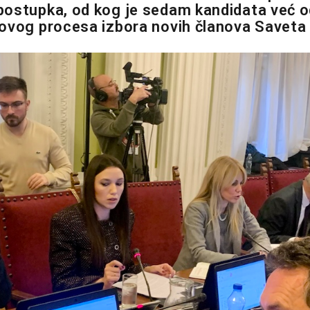
ostupka, od kog je sedam kandidata već od
ovog procesa izbora novih članova Savet