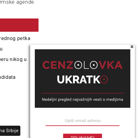
formske agende.
arednog petka
cu
eru nikog u
ndidata
na Srbije