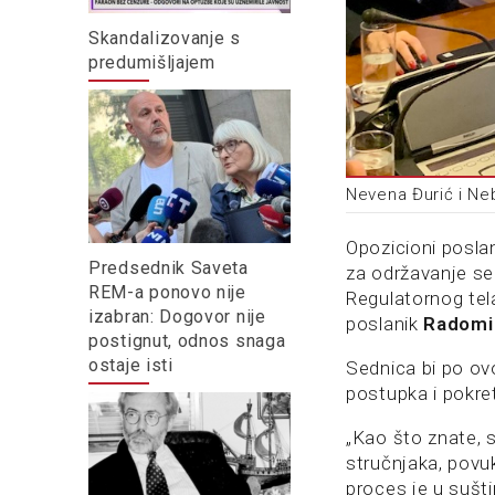
Skandalizovanje s
predumišljajem
Nevena Đurić i Ne
Opozicioni poslan
Predsednik Saveta
za održavanje se
REM-a ponovo nije
Regulatornog tel
izabran: Dogovor nije
poslanik
Radomi
postignut, odnos snaga
ostaje isti
Sednica bi po ov
postupka i pokre
„Kao što znate, 
stručnjaka, povu
proces je u sušti