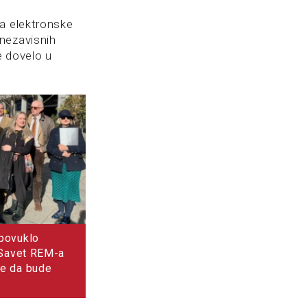
za elektronske
nezavisnih
e dovelo u
povuklo
 Savet REM-a
e da bude