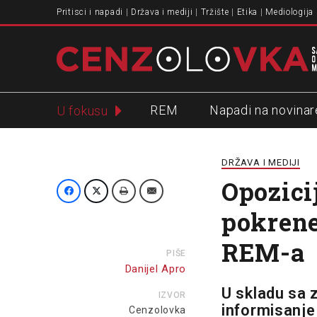
Pritisci i napadi
Država i mediji
Tržište
Etika
Mediologija
REM
Napadi na novinar
U fokusu
Slavko Ćuruvija
DRŽAVA I MEDIJI
Opozici
pokrene
REM-a
PIŠE
Danijel Apro
U skladu sa 
IZVOR
informisanje 
Cenzolovka