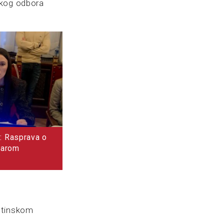
skog odbora
a: Rasprava o
tarom
štinskom