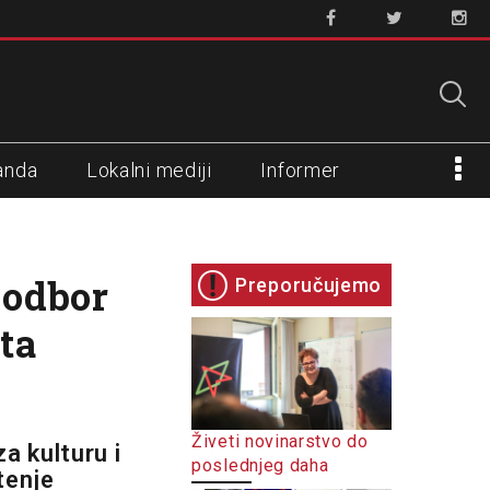
anda
Lokalni mediji
Informer
 odbor
Preporučujemo
ta
Živeti novinarstvo do
a kulturu i
poslednjeg daha
tenje