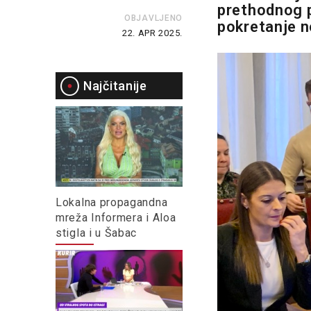
prethodnog p
OBJAVLJENO
pokretanje n
22. APR 2025.
Najčitanije
Lokalna propagandna
mreža Informera i Aloa
stigla i u Šabac