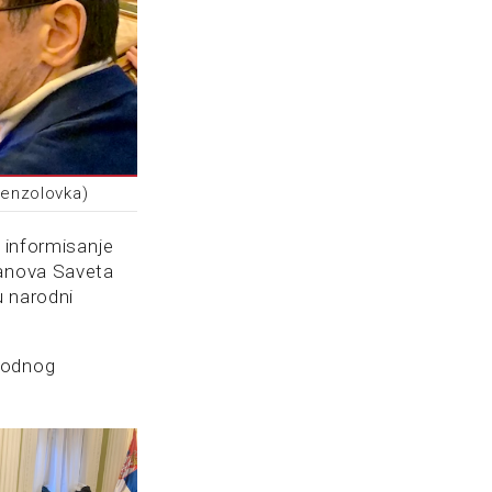
Cenzolovka)
i informisanje
lanova Saveta
u narodni
thodnog