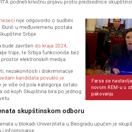
A podneli krivičnu prijavu protiv predsednice skupštin
meseci
nije odgovorilo o sudbini
ato Đurić u međuvremenu postala
kupštine Srbije.
da bude završen
do kraja 2024
,
lje traje, te Srbija funkcioniše bez
e prostor elektronskih medija.
i, nezakonitosti i diskriminacije
edam kandidata povuklo je
Farsa se nastavlj
e je više od pola kategorija ostalo
novom REM-u u s
a od kojih Skupština bira po jednog
pakovanju
vetu.
enata skupštinskom odboru
enata u blokadi Univerziteta u Beogradu upućen je skup
 i informisanje.