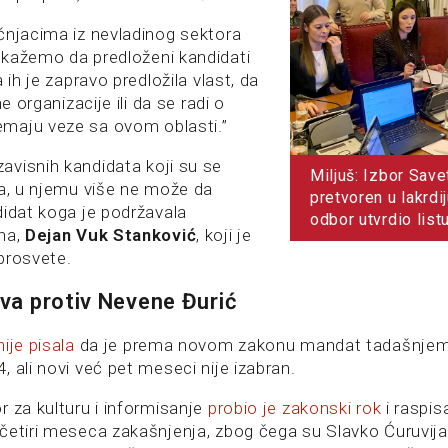
čnjacima iz nevladinog sektora
kažemo da predloženi kandidati
 ih je zapravo predložila vlast, da
ne organizacije ili da se radi o
maju veze sa ovom oblasti.”
visnih kandidata koji su se
Miljuš: Izbor Sav
sa, u njemu više ne može da
pretvoren u lakrdi
didat koga je podržavala
odbor utvrdio list
na,
Dejan Vuk Stanković
, koji je
prosvete.
ava protiv Nevene Đurić
nije pisala
da je prema novom zakonu mandat tadašnjem 
 ali novi već pet meseci nije izabran.
r za kulturu i informisanje
probio je zakonski rok
i raspis
četiri meseca zakašnjenja, zbog čega su Slavko Ćuruvija