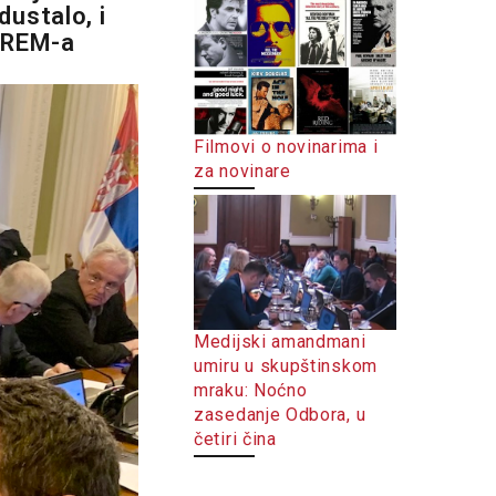
ustalo, i
a REM-a
Filmovi o novinarima i
za novinare
Medijski amandmani
umiru u skupštinskom
mraku: Noćno
zasedanje Odbora, u
četiri čina