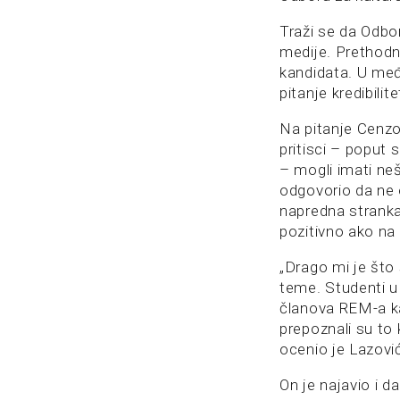
Traži se da Odbo
medije. Prethodn
kandidata. U međ
pitanje kredibilit
Na pitanje Cenzol
pritisci – poput
– mogli imati neš
odgovorio da ne 
napredna stranka
pozitivno ako na 
„Drago mi je što
teme. Studenti u 
članova REM-a ka
prepoznali su to 
ocenio je Lazovi
On je najavio i d