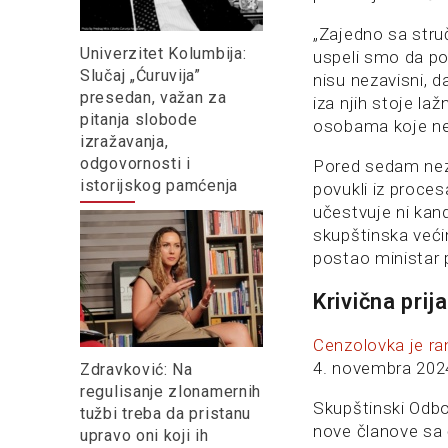
„Zajedno sa stru
Univerzitet Kolumbija:
uspeli smo da po
Slučaj „Ćuruvija”
nisu nezavisni, da
presedan, važan za
iza njih stoje laž
pitanja slobode
osobama koje ne
izražavanja,
odgovornosti i
Pored sedam neza
istorijskog pamćenja
povukli iz proce
učestvuje ni kan
skupštinska veći
postao ministar 
Krivična prij
Cenzolovka je ra
4. novembra 2024,
Zdravković: Na
regulisanje zlonamernih
Skupštinski Odbo
tužbi treba da pristanu
nove članove sa 
upravo oni koji ih