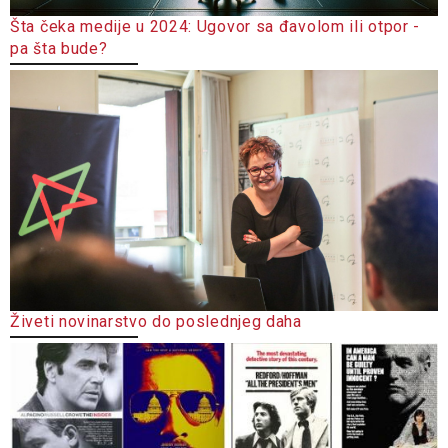
Šta čeka medije u 2024: Ugovor sa đavolom ili otpor -
pa šta bude?
Živeti novinarstvo do poslednjeg daha