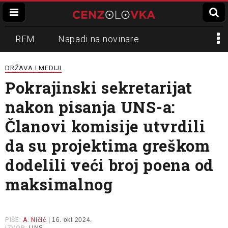
REM
Napadi na novinare
Zvučni top
Crna Gora
N1
DRŽAVA I MEDIJI
Pokrajinski sekretarijat
Propaganda
Lokalni mediji
nakon pisanja UNS-a:
Informer
Slavko Ćuruvija
Članovi komisije utvrdili
da su projektima greškom
dodelili veći broj poena od
maksimalnog
PIŠE:
A. Ničić
| 16. okt 2024.