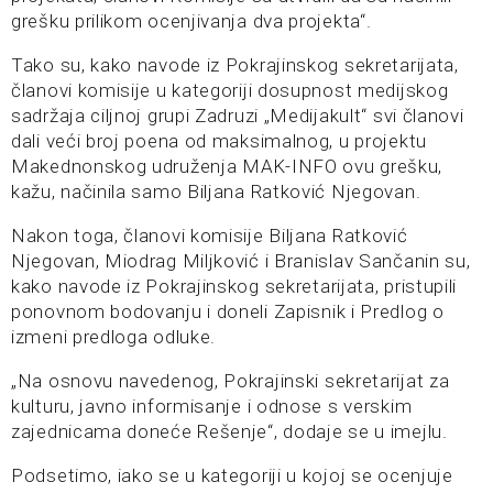
grešku prilikom ocenjivanja dva projekta“.
Tako su, kako navode iz Pokrajinskog sekretarijata,
članovi komisije u kategoriji dosupnost medijskog
sadržaja ciljnoj grupi Zadruzi „Medijakult“ svi članovi
dali veći broj poena od maksimalnog, u projektu
Makednonskog udruženja MAK-INFO ovu grešku,
kažu, načinila samo Biljana Ratković Njegovan.
Nakon toga, članovi komisije Biljana Ratković
Njegovan, Miodrag Miljković i Branislav Sančanin su,
kako navode iz Pokrajinskog sekretarijata, pristupili
ponovnom bodovanju i doneli Zapisnik i Predlog o
izmeni predloga odluke.
„Na osnovu navedenog, Pokrajinski sekretarijat za
kulturu, javno informisanje i odnose s verskim
zajednicama doneće Rešenje“, dodaje se u imejlu.
Podsetimo, iako se u kategoriji u kojoj se ocenjuje