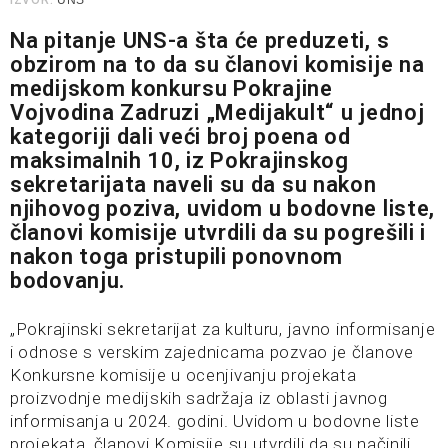
IZVOR:
UNS
Na pitanje UNS-a šta će preduzeti, s
obzirom na to da su članovi komisije na
medijskom konkursu Pokrajine
Vojvodina Zadruzi „Medijakult“ u jednoj
kategoriji dali veći broj poena od
maksimalnih 10, iz Pokrajinskog
sekretarijata naveli su da su nakon
njihovog poziva, uvidom u bodovne liste,
članovi komisije utvrdili da su pogrešili i
nakon toga pristupili ponovnom
bodovanju.
„Pokrajinski sekretarijat za kulturu, javno informisanje
i odnose s verskim zajednicama pozvao je članove
Konkursne komisije u ocenjivanju projekata
proizvodnje medijskih sadržaja iz oblasti javnog
informisanja u 2024. godini. Uvidom u bodovne liste
projekata, članovi Komisije su utvrdili da su načinili