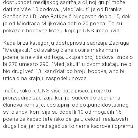
dostupnost medijskog sadržaja ciljnoj grupi može
dati najviše 10 bodova, „Medijakult“ je od Branka
Sančanina i Biljane Ratković Njegovan dobio 15, dok
je od Miodraga Miljkovića dobio 20 poena. To su
pokazale bodovne liste u koje je UNS imao uvid.
Kada bi za kategoriju dostupnosti sadržaja Zadruga
“Medijakult” od svakog člana dobila maksimum
poena, a ne više od toga, ukupan broj bodova iznosio
bi 270 umesto 290. “Medijakult” u ovom slučaju ne bi
bio drugi već 13. kandidat po broju bodova, a to bi
uticalo na krajnju raspodelu novca.
Inače, kako je UNS više puta pisao, projektu
proizvodnje sadržaja koji je, sudeći po ocenama
članova komisije, dostupniji od potpuno dostupnog,
svi članovi komisije su dodelili 10 od mogućih 15
poena za kapacitete iako će ga u celosti realizovati
druga lica, jer predlagač za to nema kadrove i opremu.