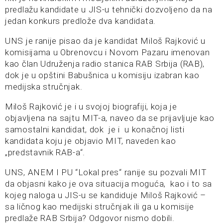
predlažu kandidate u JIS-u tehnički dozvoljeno da na
jedan konkurs predlože dva kandidata.
UNS je ranije pisao da je kandidat Miloš Rajković u
komisijama u Obrenovcu i Novom Pazaru imenovan
kao član Udruženja radio stanica RAB Srbija (RAB),
dok je u opštini Babušnica u komisiju izabran kao
medijska stručnjak.
Miloš Rajković je i u svojoj biografiji, koja je
objavljena na sajtu MIT-a, naveo da se prijavljuje kao
samostalni kandidat, dok je i u konačnoj listi
kandidata koju je objavio MIT, naveden kao
„predstavnik RAB-a“.
UNS, ANEM I PU “Lokal pres“ ranije su pozvali MIT
da objasni kako je ova situacija moguća, kao i to sa
kojeg naloga u JIS-u se kandiduje Miloš Rajković –
sa ličnog kao medijski stručnjak ili ga u komisije
predlaže RAB Srbija? Odgovor nismo dobili.