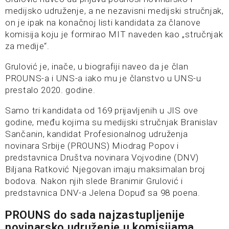
medijsko udruženje, a ne nezavisni medijski stručnjak,
on je ipak na konačnoj listi kandidata za članove
komisija koju je formirao MIT naveden kao „stručnjak
za medije“.
Grulović je, inače, u biografiji naveo da je član
PROUNS-a i UNS-a iako mu je članstvo u UNS-u
prestalo 2020. godine.
Samo tri kandidata od 169 prijavljenih u JIS ove
godine, među kojima su medijski stručnjak Branislav
Sančanin, kandidat Profesionalnog udruženja
novinara Srbije (PROUNS) Miodrag Popov i
predstavnica Društva novinara Vojvodine (DNV)
Biljana Ratković Njegovan imaju maksimalan broj
bodova. Nakon njih slede Branimir Grulović i
predstavnica DNV-a Jelena Dopuđ sa 98 poena.
PROUNS do sada najzastupljenije
novinarsko udruženje u komisijama