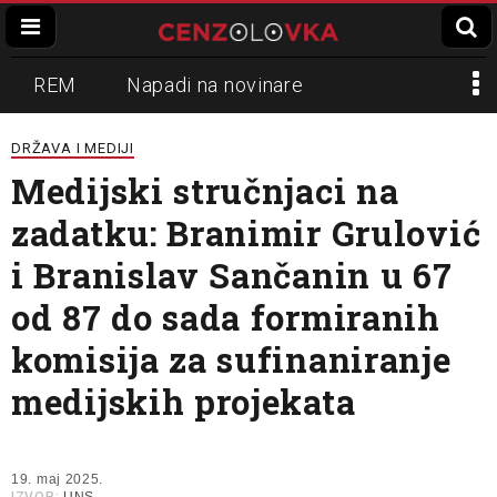
REM
Napadi na novinare
Zvučni top
Crna Gora
N1
DRŽAVA I MEDIJI
Medijski stručnjaci na
Propaganda
Lokalni mediji
zadatku: Branimir Grulović
Informer
Slavko Ćuruvija
i Branislav Sančanin u 67
od 87 do sada formiranih
komisija za sufinaniranje
medijskih projekata
19. maj 2025.