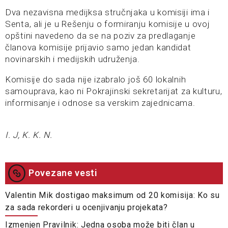
Dva nezavisna medijksa stručnjaka u komisiji ima i
Senta, ali je u Rešenju o formiranju komisije u ovoj
opštini navedeno da se na poziv za predlaganje
članova komisije prijavio samo jedan kandidat
novinarskih i medijskih udruženja.
Komisije do sada nije izabralo još 60 lokalnih
samouprava, kao ni Pokrajinski sekretarijat za kulturu,
informisanje i odnose sa verskim zajednicama.
I. J, K. K. N.
Povezane vesti
Valentin Mik dostigao maksimum od 20 komisija: Ko su
za sada rekorderi u ocenjivanju projekata?
Izmenjen Pravilnik: Jedna osoba može biti član u