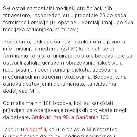
Svi ostali samostalni medijski stručnjaci, njih
trinaestoro, raspoređeni su u preostale 23 do sada
formirane komisije (tri opštine u komisiji imaju po dva
medijska stručnjaka, prim.nov.).
Podsetimo, u skladu sa novim Zakonom o javnom
informisanju i medijima (ZJIM) kandidati se pri
formiranju komisija rangiraju po broju bodova koje su
ostvarili zahaljujući svom obrazovanju, iskustvu u
radu, pisanju i ocenjivanju projekata, učešću na
međunarodnim stručnim skupovima. Bodove je, na
osnovu dostavljenih dokumenata, kandidatima
dodeljivao MIT.
Od maksimalnih 100 bodova, koji su kandidati
prijavljeni za ocenjavanje medijskih projekata mogli
da ostvare,
Grulović ima 98, a Sančanin 100.
Iako je u
biografiji
, koju je objavilo Ministarstvo,
Grulović naveo da prijavu podnosi novinarsko i