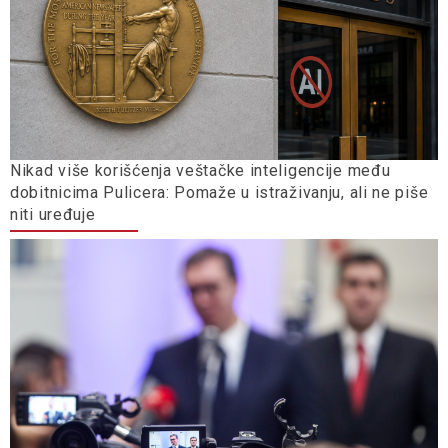
Nikad više korišćenja veštačke inteligencije među
dobitnicima Pulicera: Pomaže u istraživanju, ali ne piše
niti uređuje