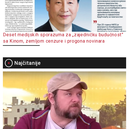
Deset medijskih sporazuma za „zajedničku budućnost”
sa Kinom, zemljom cenzure i progona novinara
Najčitanije