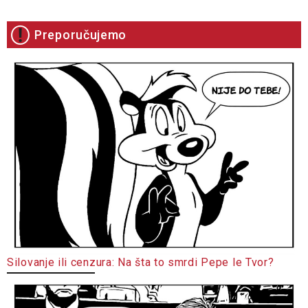
Preporučujemo
Silovanje ili cenzura: Na šta to smrdi Pepe le Tvor?