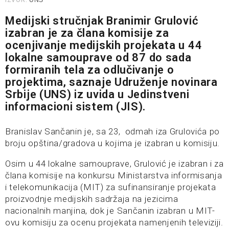
IZVOR:
UNS
Medijski stručnjak Branimir Grulović
izabran je za člana komisije za
ocenjivanje medijskih projekata u 44
lokalne samouprave od 87 do sada
formiranih tela za odlučivanje o
projektima, saznaje Udruženje novinara
Srbije (UNS) iz uvida u Jedinstveni
informacioni sistem (JIS).
Branislav Sančanin je, sa 23, odmah iza Grulovića po
broju opština/gradova u kojima je izabran u komisiju.
Osim u 44 lokalne samouprave, Grulović je izabran i za
člana komisije na konkursu Ministarstva informisanja
i telekomunikacija (MIT) za sufinansiranje projekata
proizvodnje medijskih sadržaja na jezicima
nacionalnih manjina, dok je Sančanin izabran u MIT-
ovu komisiju za ocenu projekata namenjenih televiziji.