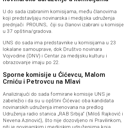
U do sada izabranim komisijama, među članovima
koji predstavljaju novinarska i medijska udruženja
prednjači PROUNS, čiji su članovi izabrani u komisije
u 37 opština/gradova.
UNS do sada ima predstavnike u komisijama u 23
lokalane samouprave, dok Društvo novinara
Vojvodine (DNV) i Centar za medijsku kulturu i
obrazovanje imaju po 22.
Sporne komisije u Ćićevcu, Malom
Crniću i Petrovcu na Mlavi
Analizirajući do sada formirane komisije UNS je
zabeležio i da su u opštini Ćićevac oba kandidata
novinarskih udruženja imenovana na predlog
Udruženja radio stanica „RAB Srbija“ (Miloš Rajković i
Nevena Azinović), što nije dozovljeno ni Pravilinkom,
niti je novinarskim i medijskim udruženjima koja