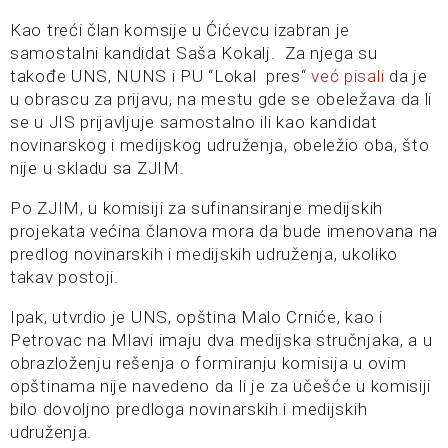
Kao treći član komsije u Ćićevcu izabran je
samostalni kandidat Saša Kokalj. Za njega su
takođe UNS, NUNS i PU “Lokal pres“
već pisali
da je
u obrascu za prijavu, na mestu gde se obeležava da li
se u JIS prijavljuje samostalno ili kao kandidat
novinarskog i medijskog udruženja, obeležio oba, što
nije u skladu sa ZJIM.
Po ZJIM, u komisiji za sufinansiranje medijskih
projekata većina članova mora da bude imenovana na
predlog novinarskih i medijskih udruženja, ukoliko
takav postoji.
Ipak, utvrdio je UNS, opština Malo Crniće, kao i
Petrovac na Mlavi imaju dva medijska stručnjaka, a u
obrazloženju rešenja o formiranju komisija u ovim
opštinama nije navedeno da li je za učešće u komisiji
bilo dovoljno predloga novinarskih i medijskih
udruženja.