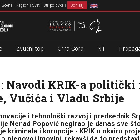
Scena
Region
Svet
Stripolovka
Doniraj
e
Zvučni top
Crna Gora
N1
Propag
: Navodi KRIK-a politički
, Vučića i Vladu Srbije
novacije i tehnološki razvoj i predsednik S
ije Nenad Popović negirao je danas sve št
je kriminala i korupcije - KRIK u okviru proj
a o njegovoj imovini, rekavši da to predstavlj