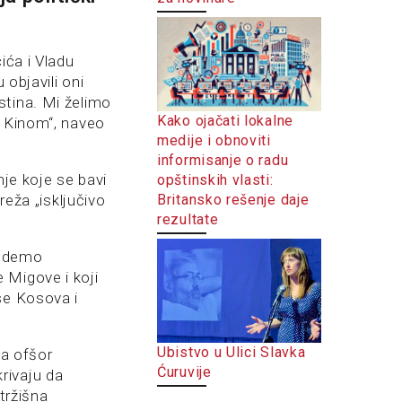
ića i Vladu
 objavili oni
stina. Mi želimo
Kako ojačati lokalne
i Kinom“, naveo
medije i obnoviti
informisanje o radu
nje koje se bavi
opštinskih vlasti:
Britansko rešenje daje
reža „isključivo
rezultate
budemo
 Migove i koji
se Kosova i
Ubistvo u Ulici Slavka
sa ofšor
Ćuruvije
rivaju da
tržišna