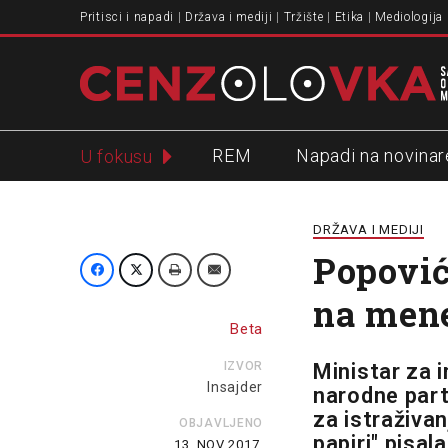
Pritisci i napadi
Država i mediji
Tržište
Etika
Mediologija
REM
Napadi na novinar
U fokusu
Slavko Ćuruvija
DRŽAVA I MEDIJI
Popović
na mene
Beta
IZVOR
Ministar za i
Insajder
narodne part
za istraživan
OBJAVLJENO
papiri" pisal
13. NOV 2017.