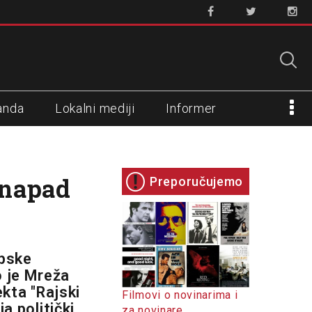
anda
Lokalni mediji
Informer
 napad
Preporučujemo
rpske
o je Mreža
ekta "Rajski
Filmovi o novinarima i
a politički
za novinare