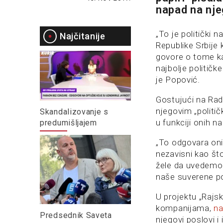
napad na nje
„To je politički 
Najčitanije
Republike Srbije 
govore o tome ka
najbolje politič
je Popović.
Gostujući na Radi
njegovim „politič
Skandalizovanje s
u funkciji onih na
predumišljajem
„To odgovara oni
nezavisni kao št
žele da uvedemo 
naše suverene po
U projektu „Rajsk
kompanijama,
na
Predsednik Saveta
njegovi poslovi i