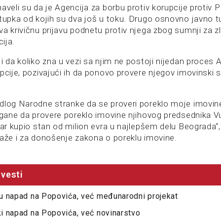
aveli su da je Agencija za borbu protiv korupcije protiv 
stupka od kojih su dva još u toku. Drugo osnovno javno t
va krivičnu prijavu podnetu protiv njega zbog sumnji za 
cija.
i da koliko zna u vezi sa njim ne postoji nijedan proces 
pcije, pozivajući ih da ponovo provere njegov imovinski s
dlog Narodne stranke da se proveri poreklo moje imovin
organe da provere poreklo imovine njihovog predsednika 
tar kupio stan od milion evra u najlepšem delu Beograda“, 
laže i za donošenje zakona o poreklu imovine.
vesti
isu napad na Popovića, već međunarodni projekat
čki napad na Popovića, već novinarstvo