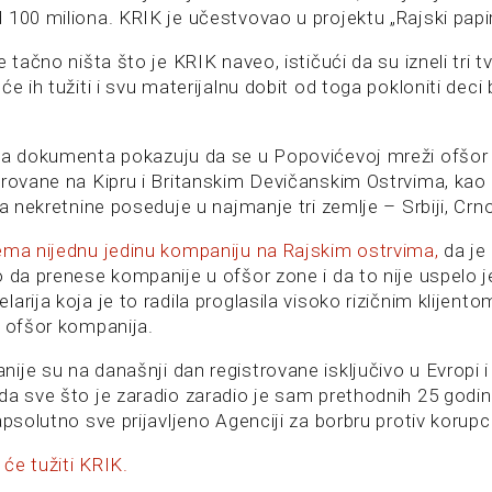
100 miliona. KRIK je učestvovao u projektu „Rajski papir
e tačno ništa što je KRIK naveo, ističući da su izneli tri t
će ih tužiti i svu materijalnu dobit od toga pokloniti deci
da dokumenta pokazuju da se u Popovićevoj mreži ofšor
trovane na Kipru i Britanskim Devičanskim Ostrvima, kao 
a nekretnine poseduje u najmanje tri zemlje – Srbiji, Crnoj 
ema nijednu jedinu kompaniju na Rajskim ostrvima,
da je 
 da prenese kompanije u ofšor zone i da to nije uspelo je
arija koja je to radila proglasila visoko rizičnim klijentom
š ofšor kompanija.
je su na današnji dan registrovane isključivo u Evropi i R
da sve što je zaradio zaradio je sam prethodnih 25 godi
apsolutno sve prijavljeno Agenciji za borbru protiv korupci
 će tužiti KRIK.