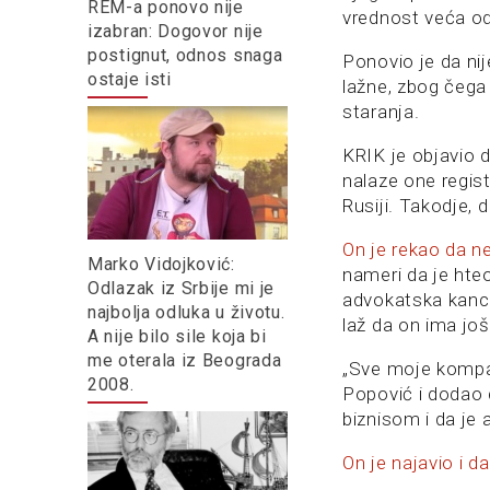
REM-a ponovo nije
vrednost veća od 
izabran: Dogovor nije
postignut, odnos snaga
Ponovio je da nij
ostaje isti
lažne, zbog čega 
staranja.
KRIK je objavio 
nalaze one regis
Rusiji. Takodje, d
On je rekao da n
Marko Vidojković:
nameri da je hteo
Odlazak iz Srbije mi je
advokatska kancel
najbolja odluka u životu.
laž da on ima jo
A nije bilo sile koja bi
me oterala iz Beograda
„Sve moje kompani
2008.
Popović i dodao 
biznisom i da je 
On je najavio i da