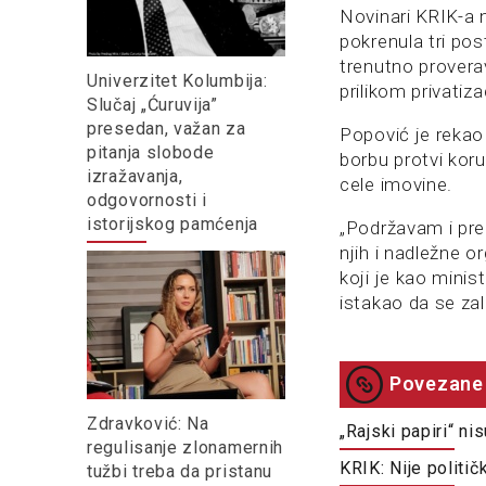
Novinari KRIK-a n
pokrenula tri po
trenutno provera
Univerzitet Kolumbija:
prilikom privatiza
Slučaj „Ćuruvija”
presedan, važan za
Popović je rekao 
pitanja slobode
borbu protvi koru
izražavanja,
cele imovine.
odgovornosti i
istorijskog pamćenja
„Podržavam i pre
njih i nadležne 
koji je kao minis
istakao da se za
Povezane 
Zdravković: Na
„Rajski papiri“ n
regulisanje zlonamernih
KRIK: Nije politi
tužbi treba da pristanu