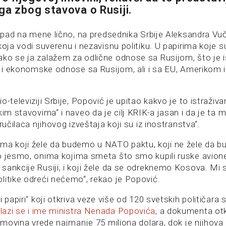
ga zbog stavova o Rusiji.
napad na mene lično, na predsednika Srbije Aleksandra Vuč
koja vodi suverenu i nezavisnu politiku. U papirima koje su
ko se ja zalažem za odlične odnose sa Rusijom, što je i
ke i ekonomske odnose sa Rusijom, ali i sa EU, Amerikom 
o-televiziji Srbije, Popović je upitao kakvo je to istraživa
kim stavovima“ i naveo da je cilj KRIK-a jasan i da je ta m
ručilaca njihovog izveštaja koji su iz inostranstva“.
ma koji žele da budemo u NATO paktu, koji ne žele da 
o jesmo, onima kojima smeta što smo kupili ruske avione
sankcije Rusiji, i koji žele da se odreknemo Kosova. Mi 
litike odreći nećemo“, rekao je Popović.
i papiri“ koji otkriva veze više od 120 svetskih političara 
lazi se i ime ministra Nenada Popovića
, a dokumenta otk
 imovina vrede najmanje 75 miliona dolara, dok je njihova 