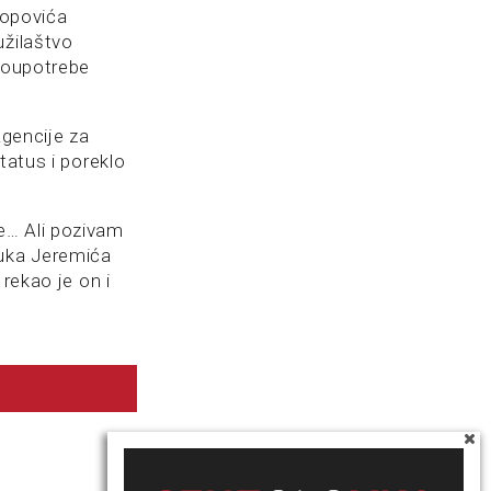
Popovića
užilaštvo
zloupotrebe
Agencije za
tatus i poreklo
e… Ali pozivam
Vuka Jeremića
rekao je on i