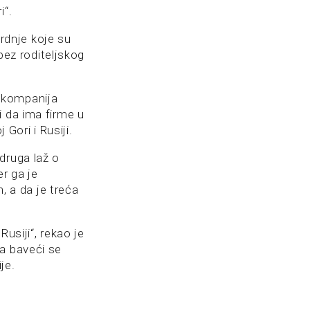
i“.
vrdnje koje su
 bez roditeljskog
 kompanija
i da ima firme u
Gori i Rusiji.
druga laž o
r ga je
, a da je treća
usiji“, rekao je
na baveći se
je.