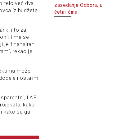
to telo već dva
zasedanje Odbora, u
novca iz budžeta
četiri čina
nki i to za
on i time se
i je finansiran
ram“, rekao je
ojektima može
dodele i ostalim
nsparentni, LAF
projekata, kako
 i kako su ga