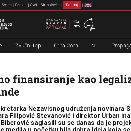
Scena
Region
Svet
Stripolovka
Doniraj
e
Zvučni top
Crna Gora
N1
Propag
no finansiranje kao legali
ande
kretarka Nezavisnog udruženja novinara S
a Filipović Stevanović i direktor Urban in
Biberović saglasili su se danas da je proje
e medija u početku bila dobra ideja koja se