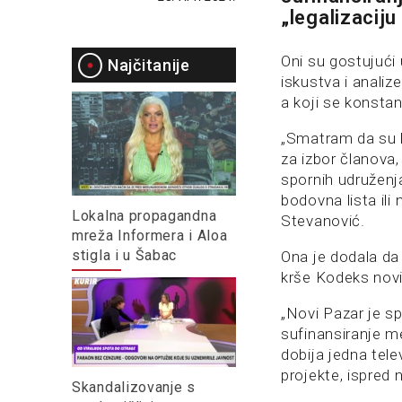
„legalizacij
Oni su gostujući 
Najčitanije
iskustva i analize
a koji se konstan
„Smatram da su k
za izbor članova,
spornih udruženja
bodovna lista ili 
Lokalna propagandna
Stevanović.
mreža Informera i Aloa
stigla i u Šabac
Ona je dodala da
krše Kodeks novin
„Novi Pazar je s
sufinansiranje m
dobija jedna tele
projekte, ispred 
Skandalizovanje s