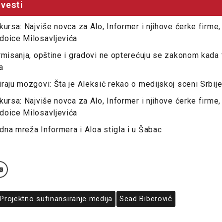
vesti
kursa: Najviše novca za Alo, Informer i njihove ćerke firme
doice Milosavljevića
rmisanja, opštine i gradovi ne opterećuju se zakonom kada 
a
raju mozgovi: Šta je Aleksić rekao o medijskoj sceni Srbij
kursa: Najviše novca za Alo, Informer i njihove ćerke firme
doice Milosavljevića
na mreža Informera i Aloa stigla i u Šabac
Projektno sufinansiranje medija
Sead Biberović