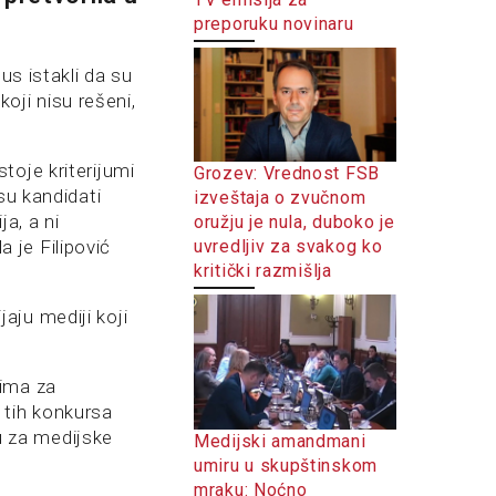
preporuku novinaru
us istakli da su
koji nisu rešeni,
toje kriterijumi
Grozev: Vrednost FSB
su kandidati
izveštaja o zvučnom
a, a ni
oružju je nula, duboko je
uvredljiv za svakog ko
a je Filipović
kritički razmišlja
aju mediji koji
jima za
 tih konkursa
ju za medijske
Medijski amandmani
umiru u skupštinskom
mraku: Noćno