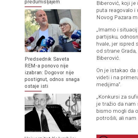
predumišljajem
Biberović, koji j
puta reagovalo i
Novog Pazara med
„Imamo i situaci
partijsku, odnos
hvale, jer ispred
od strane Grada, 
Biberović.
Predsednik Saveta
REM-a ponovo nije
On je istakao da
izabran: Dogovor nije
videti i na prime
postignut, odnos snaga
medijima“.
ostaje isti
„Konkursi za suf
je tražio da nam s
bismo mogli da o
potrošili, ali nam