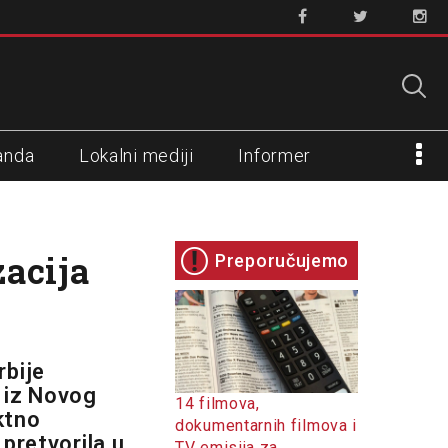
anda
Lokalni mediji
Informer
zacija
Preporučujemo
rbije
a iz Novog
14 filmova,
ktno
dokumentarnih filmova i
 pretvorila u
TV emisija za