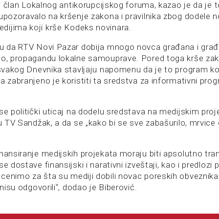
e i član Lokalnog antikorupcijskog foruma, kazao je da je 
 upozoravalo na kršenje zakona i pravilnika zbog dodele 
ijima koji krše Kodeks novinara.
ju da RTV Novi Pazar dobija mnogo novca građana i građa
no, propagandu lokalne samouprave. Pored toga krše zak
 svakog Dnevnika stavljaju napomenu da je to program koj
a zabranjeno je koristiti ta sredstva za informativni prog
 se politički uticaj na dodelu sredstava na medijskim pr
ru TV Sandžak, a da se „kako bi se sve zabašurilo, mrvice 
inansiranje medijskih projekata moraju biti apsolutno tra
e dostave finansijski i narativni izveštaji, kao i predlozi 
cenimo za šta su mediji dobili novac poreskih obveznika
 nisu odgovorili“, dodao je Biberović.