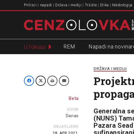
Pritisci i napadi
Država i mediji
Tržište
Etika
Mediologija
REM
Napadi na novinar
U fokusu
Slavko Ćuruvija
DRŽAVA I MEDIJI
Projekt
propag
Beta
IZVOR
Generalna se
Danas
(NUNS) Tamar
Pazara Sead 
OBJAVLJENO
sufinansiranj
28. APR 2021.