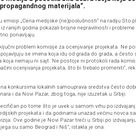
u propagandnog materijala“.
u emisiji „Cena medijske (ne)poslušnosti“ na radiju Sto pl
 iz ranijih godina pokazali brojne nepravilnosti i probleme 
tno ponavljaju.
ljučni problem komisije za ocenjivanje projekata. Ne pos
 pojavljuju se imena koja idu od grada do grada, a često 
 koja nemaju ni sajt. Ne postoje ni protokoli rada komisij
načini ocenjivanja projekata, što bi trebalo promeniti“, rekl
 na konkursima lokalnih samouprava sredstva često dobij
ara i da Novi Pazar, zbog toga, nije izuzetak u Srbiji.
pecifičan po tome što je uvek u samom vrhu po izdvajan
edijskih projekata i da godinama unazad većinu novca sa
vizija. Ove godine je Novi Pazar treći u Srbiji po izdvajan
njega su samo Beograd i Niš“, istakla je ona.