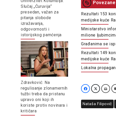
Univerzitet Kolumbija:
Povezane 
Slučaj „Ćuruvija”
presedan, važan za
Rezultati 153 kon
pitanja slobode
medijske kuće Ra
izražavanja,
Ministarstvo info
odgovornosti i
istorijskog pamćenja
milione ljubimcim
Građanima se ispi
Rezultati 149 kon
medijske kuće Ra
Lokalna propagand
Zdravković: Na
regulisanje zlonamernih
tužbi treba da pristanu
upravo oni koji ih
Nataša Filipovič
koriste protiv novinara i
kritičara