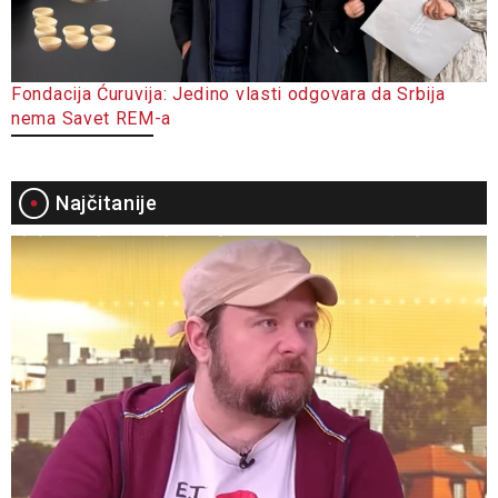
Fondacija Ćuruvija: Jedino vlasti odgovara da Srbija
nema Savet REM-a
Najčitanije