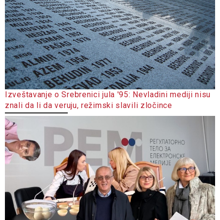
Izveštavanje o Srebrenici jula '95: Nevladini mediji nisu
znali da li da veruju, režimski slavili zločince