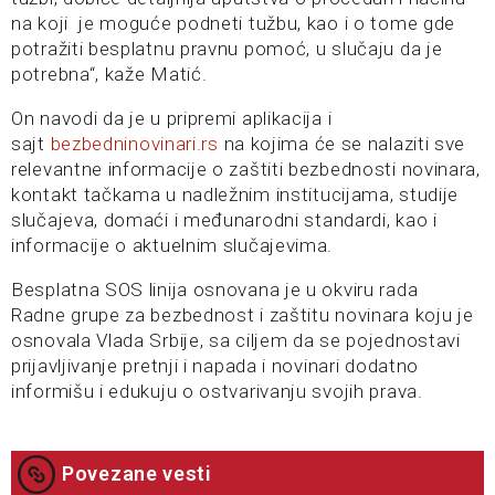
na koji je moguće podneti tužbu, kao i o tome gde
potražiti besplatnu pravnu pomoć, u slučaju da je
potrebna“, kaže Matić.
On navodi da je u pripremi aplikacija i
sajt
bezbedninovinari.rs
na kojima će se nalaziti sve
relevantne informacije o zaštiti bezbednosti novinara,
kontakt tačkama u nadležnim institucijama, studije
slučajeva, domaći i međunarodni standardi, kao i
informacije o aktuelnim slučajevima.
Besplatna SOS linija osnovana je u okviru rada
Radne grupe za bezbednost i zaštitu novinara koju je
osnovala Vlada Srbije, sa ciljem da se pojednostavi
prijavljivanje pretnji i napada i novinari dodatno
informišu i edukuju o ostvarivanju svojih prava.
Povezane vesti