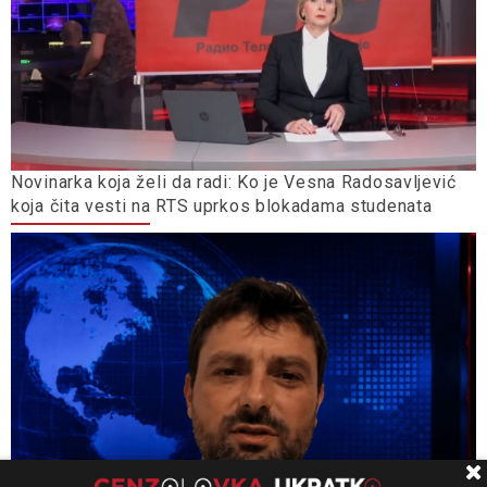
Novinarka koja želi da radi: Ko je Vesna Radosavljević
koja čita vesti na RTS uprkos blokadama studenata