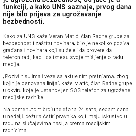
funkciji, a kako UNS saznaje, prvog dana
nije bilo prijava za ugrožavanje
bezbednosti.
Kako za UNS kaže Veran Matić, član Radne grupe za
bezbednost i zaštitu novinara, bilo je nekoliko poziva
građana i novinara koji su želeli da provere da li
telefon radi, kao i da iznesu svoje mišljenje o radu
medija.
„Pozivi nisu imali veze sa aktuelnim pretnjama, zbog
kojih je osnovana linija“, kaže Matić, član Radne grupe
u okviru koje je ustanovljen SOS telefon za ugrožene
medijske radnike.
Na pomenutom broju telefona 24 sata, sedam dana
u nedelji, dežura četiri pravnika koji imaju iskustvo u
radu na slučajevima nasilja prema medijskim
radnicima.