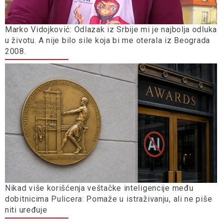
Marko Vidojković: Odlazak iz Srbije mi je najbolja odluka
u životu. A nije bilo sile koja bi me oterala iz Beograda
2008.
Nikad više korišćenja veštačke inteligencije među
dobitnicima Pulicera: Pomaže u istraživanju, ali ne piše
niti uređuje