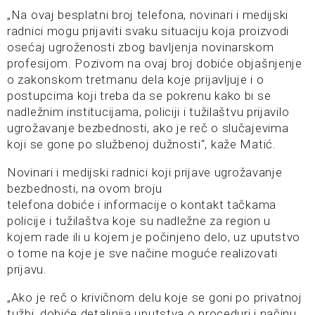
„Na ovaj besplatni broj telefona, novinari i medijski
radnici mogu prijaviti svaku situaciju koja proizvodi
osećaj ugroženosti zbog bavljenja novinarskom
profesijom. Pozivom na ovaj broj dobiće objašnjenje
o zakonskom tretmanu dela koje prijavljuje i o
postupcima koji treba da se pokrenu kako bi se
nadležnim institucijama, policiji i tužilaštvu prijavilo
ugrožavanje bezbednosti, ako je reč o slučajevima
koji se gone po službenoj dužnosti“, kaže Matić.
Novinari i medijski radnici koji prijave ugrožavanje
bezbednosti, na ovom broju
telefona dobiće i informacije o kontakt tačkama
policije i tužilaštva koje su nadležne za region u
kojem rade ili u kojem je počinjeno delo, uz uputstvo
o tome na koje je sve načine moguće realizovati
prijavu.
„Ako je reč o krivičnom delu koje se goni po privatnoj
tužbi, dobiće detaljnija uputstva o proceduri i načinu