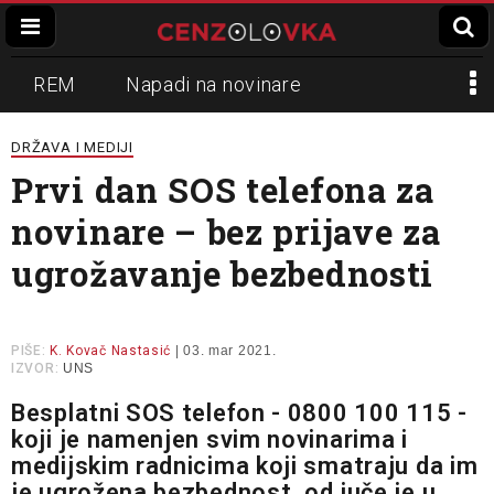
REM
Napadi na novinare
Zvučni top
Crna Gora
N1
DRŽAVA I MEDIJI
Prvi dan SOS telefona za
Propaganda
Lokalni mediji
novinare – bez prijave za
Informer
Slavko Ćuruvija
ugrožavanje bezbednosti
PIŠE:
K. Kovač Nastasić
| 03. mar 2021.
IZVOR:
UNS
Besplatni SOS telefon - 0800 100 115 -
koji je namenjen svim novinarima i
medijskim radnicima koji smatraju da im
je ugrožena bezbednost, od juče je u