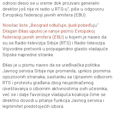
odnosi desio se u vreme dok prozvani generalni
direktor još nije ni radio u RTS-u“, piše u odgovoru
Evropskoj federaciji javnih emitera (EBU).
Nosilac liste „Beograd odlučuje, ljudi pobeđuju“
Dragan Đilas uputio je ranije pismo Evropskoj
federaciji javnih emitera (EBU)
u kojem je naveo da
su se Radio-televizija Srbije (RTS) i Radio-televizija
Vojvodine pretvorili u propagandno glasilo vladajuće
Srpske napredne stranke.
Đilas je u pismu naveo da se uređivačka politika
Javnog servisa Srbije nije promenila, uprkos pismima
opozicionih stranaka, sastanku sa Upravnim odborom
RTS i protestu građana zbog neujednačenog
izveštavanja o izbornim aktivnostima svih učesnika,
već se i dalje favorizuje vladajuća koalicija čime se
direktno dovodi u pitanje funkcija Javnog servisa i
legitimitet predstojećih izbora.