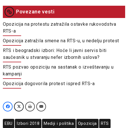
Povezane vesti
Opozicija na protestu zatražila ostavke rukovodstva
RTS-a
Opozicija zatražila smene na RTS-u, u nedelju protest
RTS i beogradski izbori: Hoće li javni servis biti
saučesnik u stvaranju nefer izbornih uslova?
RTS pozvao opoziciju na sastanak o izveštavanju u
kampanji
Opozicija dogovorila protest ispred RTS-a
EBU
Izbori 2018
Mediji i politika
Opozicija
RTS