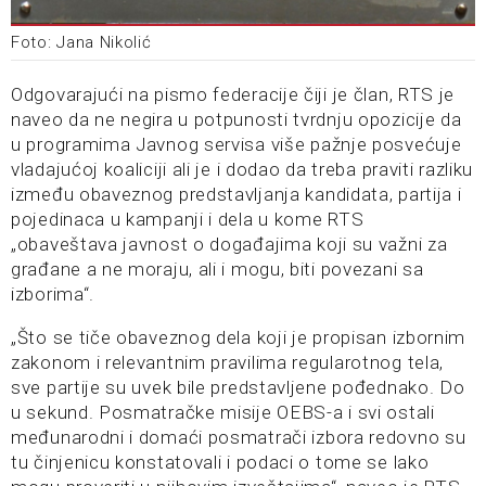
Foto: Jana Nikolić
Odgovarajući na pismo federacije čiji je član, RTS je
naveo da ne negira u potpunosti tvrdnju opozicije da
u programima Javnog servisa više pažnje posvećuje
vladajućoj koaliciji ali je i dodao da treba praviti razliku
između obaveznog predstavljanja kandidata, partija i
pojedinaca u kampanji i dela u kome RTS
„obaveštava javnost o događajima koji su važni za
građane a ne moraju, ali i mogu, biti povezani sa
izborima“.
„Što se tiče obaveznog dela koji je propisan izbornim
zakonom i relevantnim pravilima regularotnog tela,
sve partije su uvek bile predstavljene pođednako. Do
u sekund. Posmatračke misije OEBS-a i svi ostali
međunarodni i domaći posmatrači izbora redovno su
tu činjenicu konstatovali i podaci o tome se lako