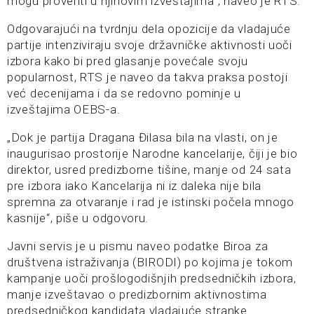
mogu proveriti u njihovim izveštajima“, naveo je RTS.
Odgovarajući na tvrdnju dela opozicije da vladajuće
partije intenziviraju svoje državničke aktivnosti uoči
izbora kako bi pred glasanje povećale svoju
popularnost, RTS je naveo da takva praksa postoji
već decenijama i da se redovno pominje u
izveštajima OEBS-a.
„Dok je partija Dragana Đilasa bila na vlasti, on je
inaugurisao prostorije Narodne kancelarije, čiji je bio
direktor, usred predizborne tišine, manje od 24 sata
pre izbora iako Kancelarija ni iz daleka nije bila
spremna za otvaranje i rad je istinski počela mnogo
kasnije“, piše u odgovoru.
Javni servis je u pismu naveo podatke Biroa za
društvena istraživanja (BIRODI) po kojima je tokom
kampanje uoči prošlogodišnjih predsedničkih izbora,
manje izveštavao o predizbornim aktivnostima
predsedničkog kandidata vladajuće stranke