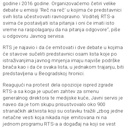
godine i 2016 godine. Organizovaćemo četiri velike
debate u emisiji ‘Reč na reč’ u kojima će predstavnici
svih lista učestvovati ravnopravno. Voditelj RTS-a
svima će postavljati ista pitanja i oni će imati isto
vreme na raspolaganju da na pitanja odgovore“, piše
u odgovoru Javnog servisa.
RTS je najavio i da će emitovati i dve debate u kojima
će stavove sučeliti predstavnici osam lista koje po
istraživanjima javnog mnjenja imaju najviše podrške
birača kao i da će svaka lista, u jednakom trajanju, biti
predstavljena u Beogradskoj hronici.
Reagujući na protest dela opozicije ispred zgrade
RTS-a sa koga je upućen zahtev za smenu
generalnog direktora te medijske kuće, Javni servis je
naveo da je tom skupu prisustvovalo oko 900
stranačkih aktivista koji su ostavku tražili „zbog jedne
netačne vesti koja nikada nije emitovana ni na
jednom programu RTS-a a događaj na koji se vest