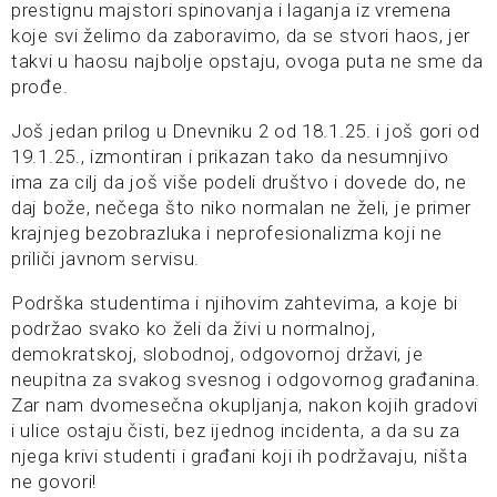
prestignu majstori spinovanja i laganja iz vremena
koje svi želimo da zaboravimo, da se stvori haos, jer
takvi u haosu najbolje opstaju, ovoga puta ne sme da
prođe.
Još jedan prilog u Dnevniku 2 od 18.1.25. i još gori od
19.1.25., izmontiran i prikazan tako da nesumnjivo
ima za cilj da još više podeli društvo i dovede do, ne
daj bože, nečega što niko normalan ne želi, je primer
krajnjeg bezobrazluka i neprofesionalizma koji ne
priliči javnom servisu.
Podrška studentima i njihovim zahtevima, a koje bi
podržao svako ko želi da živi u normalnoj,
demokratskoj, slobodnoj, odgovornoj državi, je
neupitna za svakog svesnog i odgovornog građanina.
Zar nam dvomesečna okupljanja, nakon kojih gradovi
i ulice ostaju čisti, bez ijednog incidenta, a da su za
njega krivi studenti i građani koji ih podržavaju, ništa
ne govori!