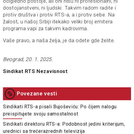
očigledno postoje, ali oni nisu ni profesionalni, ni
dostojanstveni, ni ljudski. Takvim radom radite i
protiv društva i protiv RTS-a, a i protiv sebe. Na
žalost, u našoj Srbiji itekako veliki broj emitera
programa vapi za takvim kadrovima.
Vaše pravo, a naša želja, je da odete gde želite.
Beograd, 20. 1. 2025.
Sindikat RTS Nezavisnost
Povezane vesti
Sindikati RTS-a pisali Bujoševiću: Po čijem nalogu
preispitujete svoju samostalnost
Sindikati direktoru RTS-a: Podobnost jedini kriterijum,
urednici sa trećerazrednih televizija