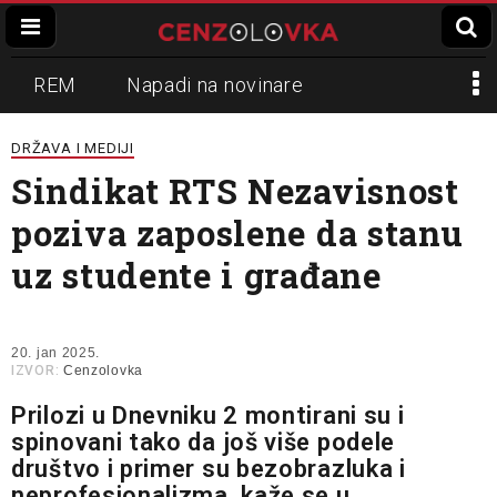
REM
Napadi na novinare
Zvučni top
Crna Gora
N1
DRŽAVA I MEDIJI
Sindikat RTS Nezavisnost
Propaganda
Lokalni mediji
poziva zaposlene da stanu
Informer
Slavko Ćuruvija
uz studente i građane
20. jan 2025.
IZVOR:
Cenzolovka
Prilozi u Dnevniku 2 montirani su i
spinovani tako da još više podele
društvo i primer su bezobrazluka i
neprofesionalizma, kaže se u