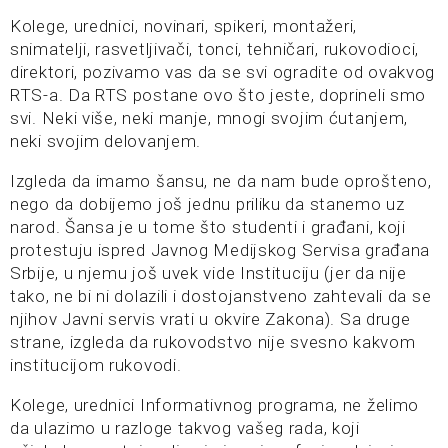
Kolege, urednici, novinari, spikeri, montažeri,
snimatelji, rasvetljivači, tonci, tehničari, rukovodioci,
direktori, pozivamo vas da se svi ogradite od ovakvog
RTS-a. Da RTS postane ovo što jeste, doprineli smo
svi. Neki više, neki manje, mnogi svojim ćutanjem,
neki svojim delovanjem.
Izgleda da imamo šansu, ne da nam bude oprošteno,
nego da dobijemo još jednu priliku da stanemo uz
narod. Šansa je u tome što studenti i građani, koji
protestuju ispred Javnog Medijskog Servisa građana
Srbije, u njemu još uvek vide Instituciju (jer da nije
tako, ne bi ni dolazili i dostojanstveno zahtevali da se
njihov Javni servis vrati u okvire Zakona). Sa druge
strane, izgleda da rukovodstvo nije svesno kakvom
institucijom rukovodi.
Kolege, urednici Informativnog programa, ne želimo
da ulazimo u razloge takvog vašeg rada, koji