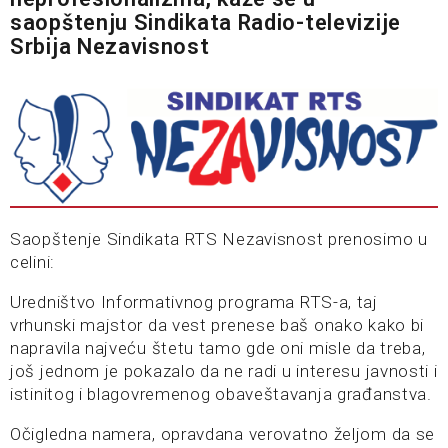
saopštenju Sindikata Radio-televizije
Srbija Nezavisnost
Saopštenje Sindikata RTS Nezavisnost prenosimo u
celini:
Uredništvo Informativnog programa RTS-a, taj
vrhunski majstor da vest prenese baš onako kako bi
napravila najveću štetu tamo gde oni misle da treba,
još jednom je pokazalo da ne radi u interesu javnosti i
istinitog i blagovremenog obaveštavanja građanstva.
Očigledna namera, opravdana verovatno željom da se