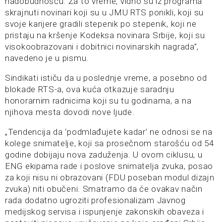
nadobudnošću. Za to vreme, vidno su iz programa
skrajnuti novinari koji su u JMU RTS ponikli, koji su
svoje karijere gradili stepenik po stepenik, koji ne
pristaju na kršenje Kodeksa novinara Srbije, koji su
visokoobrazovani i dobitnici novinarskih nagrada”,
navedeno je u pismu.
Sindikati ističu da u poslednje vreme, a posebno od
blokade RTS-a, ova kuća otkazuje saradnju
honorarnim radnicima koji su tu godinama, a na
njihova mesta dovodi nove ljude.
„Tendencija da ‘podmlađujete kadar’ ne odnosi se na
kolege snimatelje, koji sa prosečnom starošću od 54
godine dobijaju nova zaduženja. U ovom ciklusu, u
ENG ekipama rade i poslove snimatelja zvuka, posao
za koji nisu ni obrazovani (FDU poseban modul dizajn
zvuka) niti obučeni. Smatramo da će ovakav način
rada dodatno ugroziti profesionalizam Javnog
medijskog servisa i ispunjenje zakonskih obaveza i