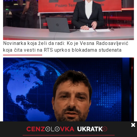
Novinarka koja želi da radi: Ko je Vesna Radosavljević
koja čita vesti na RTS uprkos blokadama studenata