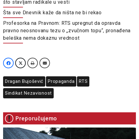
što stavljam radikale u vesti
Šta sve Dnevnik kaže da ništa ne bi rekao
Profesorka na Pravnom: RTS upregnut da opravda
pravno neosnovanu tezu o „zvučnom topu“, pronađena
beleška nema dokaznu vrednost
Dragan Bujošević
Propaganda
RTS
Sindikat Nezavisnost
Preporučujemo