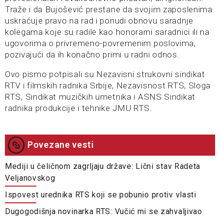
Traže i da Bujošević prestane da svojim zaposlenima
uskraćuje pravo na rad i ponudi obnovu saradnje
kolegama koje su radile kao honorarni saradnici ili na
ugovorima o privremeno-povremenim poslovima,
pozivajući da ih konačno primi u radni odnos.
Ovo pismo potpisali su Nezavisni strukovni sindikat
RTV i filmskih radnika Srbije, Nezavisnost RTS, Sloga
RTS, Sindikat muzičkih umetnika i ASNS Sindikat
radnika produkcije i tehnike JMU RTS.
Povezane vesti
Mediji u čeličnom zagrljaju države: Lični stav Radeta
Veljanovskog
Ispovest urednika RTS koji se pobunio protiv vlasti
Dugogodišnja novinarka RTS: Vučić mi se zahvaljivao