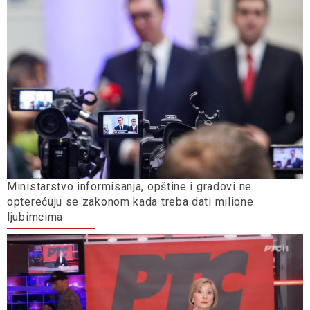
Ministarstvo informisanja, opštine i gradovi ne
opterećuju se zakonom kada treba dati milione
ljubimcima