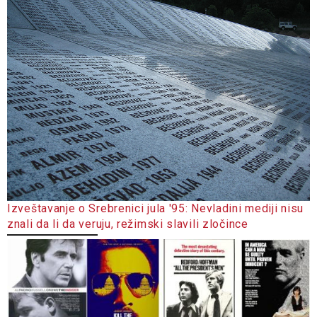
Izveštavanje o Srebrenici jula '95: Nevladini mediji nisu
znali da li da veruju, režimski slavili zločince