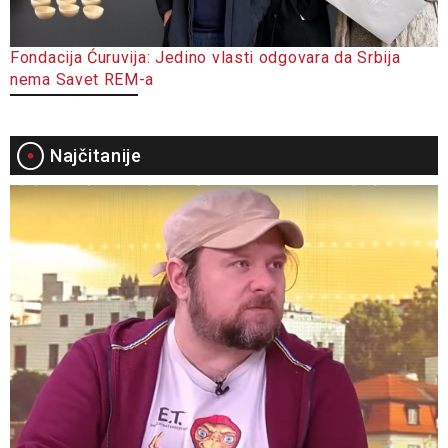
Fondacija Ćuruvija: Jedino vlasti odgovara da Srbija
nema Savet REM-a
Najčitanije