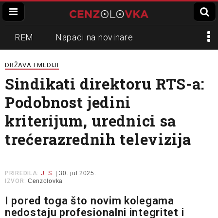
REM
Napadi na novinare
Zvučni top
Crna Gora
N1
DRŽAVA I MEDIJI
Sindikati direktoru RTS-a:
Propaganda
Lokalni mediji
Podobnost jedini
Informer
Slavko Ćuruvija
kriterijum, urednici sa
trećerazrednih televizija
PRIREDILA:
J. S.
| 30. jul 2025.
IZVOR:
Cenzolovka
I pored toga što novim kolegama
nedostaju profesionalni integritet i