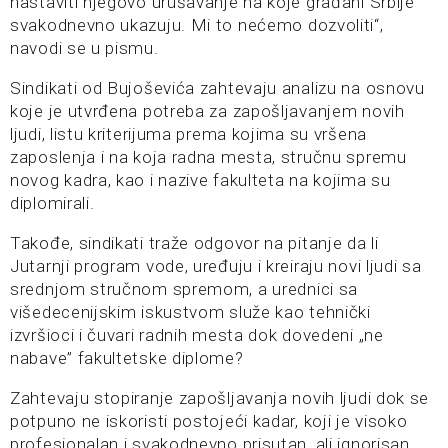
nastaviti njegovo urušavanje na koje građani Srbije
svakodnevno ukazuju. Mi to nećemo dozvoliti“,
navodi se u pismu.
Sindikati od Bujoševića zahtevaju analizu na osnovu
koje je utvrđena potreba za zapošljavanjem novih
ljudi, listu kriterijuma prema kojima su vršena
zaposlenja i na koja radna mesta, stručnu spremu
novog kadra, kao i nazive fakulteta na kojima su
diplomirali.
Takođe, sindikati traže odgovor na pitanje da li
Jutarnji program vode, uređuju i kreiraju novi ljudi sa
srednjom stručnom spremom, a urednici sa
višedecenijskim iskustvom služe kao tehnički
izvršioci i čuvari radnih mesta dok dovedeni „ne
nabave” fakultetske diplome?
Zahtevaju stopiranje zapošljavanja novih ljudi dok se
potpuno ne iskoristi postojeći kadar, koji je visoko
profesionalan i svakodnevno prisutan, ali ignorisan.