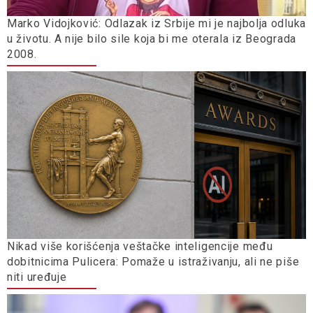
Marko Vidojković: Odlazak iz Srbije mi je najbolja odluka
u životu. A nije bilo sile koja bi me oterala iz Beograda
2008.
Nikad više korišćenja veštačke inteligencije među
dobitnicima Pulicera: Pomaže u istraživanju, ali ne piše
niti uređuje