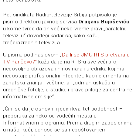
Foto: Cenzolovka
Pet sindikata Radio-televizije Srbija potpisalo je
pismo direktoru javnog servisa
Draganu Bujoševiću
u kome tvrde da on već neko vreme pravi „paralelnu
televiziju“ dovodeći kadar sa, kako kažu,
trećerazrednih televizija.
U pismu pod naslovom „
Da li se JMU RTS pretvara u
TV Pančevo?”
kažu da je na RTS-u sve veći broj
nedovoljno obrazovanih novinara i urednika kojima
nedostaje profesionalni integritet, kao i elementarna
zanatska znanja i veštine, ali „odmah uskaču u
uredničke fotelje, u studio, i prave priloge za centralne
informativne emisije“.
„Čini se da je osnovni i jedini kvalitet podobnost –
preporuka za neko od vodećih mesta u
Informativnom programu. Prema drugim zaposlenima
u našoj kući, odnose se sa nepoštovanjem i