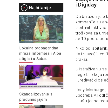
i Digiday.
Najčitanije
Da bi razumjele 
kompanije su ank
ispitanih aktivno 
troškova za umjet
se 10 posto odno
Lokalna propagandna
Niko od ispitanik
mreža Informera i Aloa
da izdavači i emi
stigla i u Šabac
praksi.
U istraživanju se 
nego bilo koja re
i uređivački osje
Joey Marburger, p
Skandalizovanje s
upotreba AI odlič
predumišljajem
i dušu jedne reda