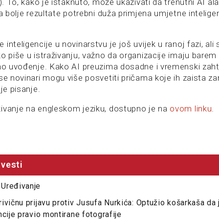
o). To, kako je istaknuto, može ukazivati da trenutni AI ala
za bolje rezultate potrebni duža primjena umjetne intelige
nteligencije u novinarstvu je još uvijek u ranoj fazi, ali 
ko piše u istraživanju, važno da organizacije imaju bare
eno uvođenje. Kako AI preuzima dosadne i vremenski zaht
se novinari mogu više posvetiti pričama koje ih zaista zani
je pisanje.
ivanje na engleskom jeziku, dostupno je na
ovom linku
.
vesti
Uređivanje
ivičnu prijavu protiv Jusufa Nurkića: Optužio košarkaša da
ncije pravio montirane fotografije