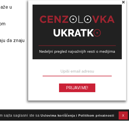
maže u
kom
aju da znaju
m sajta saglasni ste sa
Uslovima korišćenja i Politikom privatnosti
X