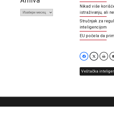
Arhiva
Nikad više korišć
Arhiva
istraživanju, ali n
Stručnjak za regu
inteligencijom
EU počela da prim
Veštačka inteligen
O nama
Impresum
Podrška
Kontakt
Newsletter
Us