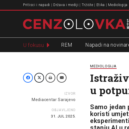
Pritisci i napadi
Država i mediji
Tržište
Etika
Mediologija
REM
Napadi na novinar
U fokusu
Slavko Ćuruvija
MEDIOLOGIJA
Istraži
u potpu
IZVOR
Mediacentar Sarajevo
Samo jedan p
OBJAVLJENO
koristi umjet
31. JUL 2025.
eksperimenti
stanju AI u 