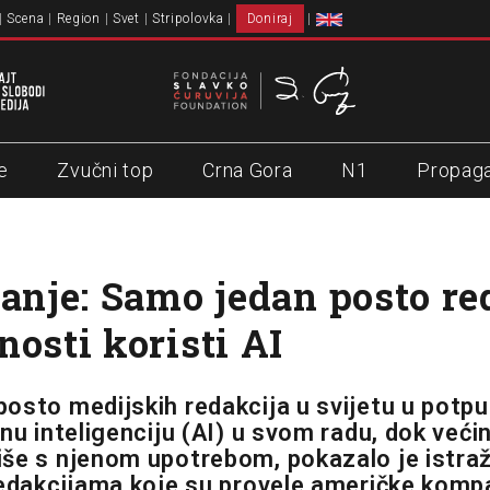
Scena
Region
Svet
Stripolovka
Doniraj
e
Zvučni top
Crna Gora
N1
Propag
vanje: Samo jedan posto re
nosti koristi AI
osto medijskih redakcija u svijetu u potpu
nu inteligenciju (AI) u svom radu, dok većin
še s njenom upotrebom, pokazalo je istraž
redakcijama koje su provele američke komp