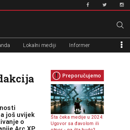
anda
Lokalni mediji
Informer
dakcija
Preporučujemo
nosti
a još uvijek
Šta čeka medije u 2024:
ivanje o
Ugovor sa đavolom ili
anije Arc XP
otpor - pa šta bude?