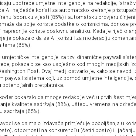
ticaju upotrebe umjetne inteligencije na redakcije, istraž
ča AI najčešće koristi za automatsko kreiranje pristupa
iranu isporuku vijesti (85%) i automatsku provjeru činjen
omaže da bolje koriste podatke o korisnicima, donose pre
i naprednije koriste poslovnu analitiku. Kada je riječ o 
anje je pokazalo da se AI koristi i za moderaciju komentar
h tema (85%).
e umjetničke inteligencije za tzv. dinamične paywall sist
rebe, pokazalo se kao uspješno kod mnogih medijskih iz
Washington Post. Ovaj medij ostvario je, kako se navodi,
 paywall sistema koji, uz pomoć umjetne inteligencije
u potencijalnih pretplatnika.
također pokazalo da mnoge redakcije već u prvih šest mj
jšanje kvalitete sadržaja (88%), uštedu vremena na odre
du sadržaja (85%).
navodi se da malo izdavača primjećuje poboljšanja u kor
posto), otpornosti na konkurenciju (četiri posto) ili jača