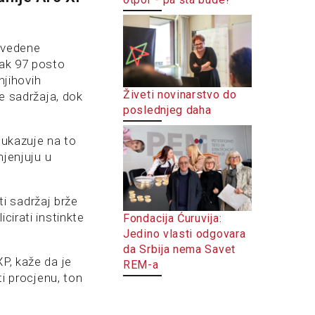
navedene
čak 97 posto
njihovih
Živeti novinarstvo do
je sadržaja, dok
poslednjeg daha
, ukazuje na to
mjenjuju u
ati sadržaj brže
cirati instinkte
Fondacija Ćuruvija:
Jedino vlasti odgovara
da Srbija nema Savet
P, kaže da je
REM-a
ti procjenu, ton