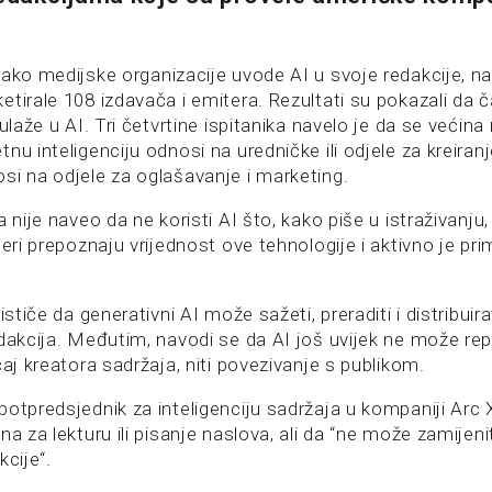
kako medijske organizacije uvode AI u svoje redakcije, 
etirale 108 izdavača i emitera. Rezultati su pokazali da 
ulaže u AI. Tri četvrtine ispitanika navelo je da se većina 
nu inteligenciju odnosi na uredničke ili odjele za kreiran
si na odjele za oglašavanje i marketing.
a nije naveo da ne koristi AI što, kako piše u istraživanju
teri prepoznaju vrijednost ove tehnologije i aktivno je pri
ističe da generativni AI može sažeti, preraditi i distribuir
dakcija. Međutim, navodi se da AI još uvijek ne može repli
ćaj kreatora sadržaja, niti povezivanje s publikom.
otpredsjednik za inteligenciju sadržaja u kompaniji Arc X
na za lekturu ili pisanje naslova, ali da “ne može zamijeni
kcije“.