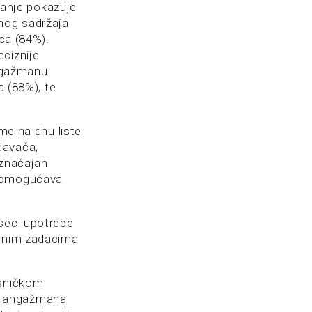
ivanje pokazuje
čnog sadržaja
ica (84%).
ciznije
angažmanu
a (88%), te
eme na dnu liste
davača,
 značajan
, omogućava
eseci upotrebe
đenim zadacima
isničkom
nju angažmana