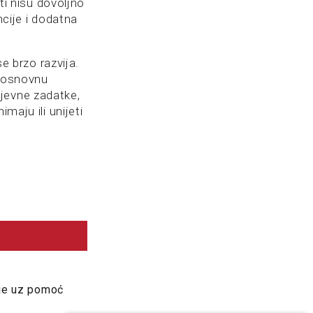
ti nisu dovoljno
ncije i dodatna
se brzo razvija.
m osnovnu
jevne zadatke,
maju ili unijeti
 je uz pomoć