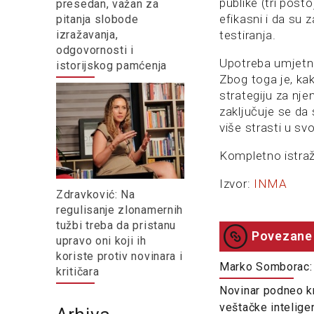
publike (tri post
presedan, važan za
efikasni i da su 
pitanja slobode
izražavanja,
testiranja.
odgovornosti i
Upotreba umjetne i
istorijskog pamćenja
Zbog toga je, ka
strategiju za nj
zaključuje se da 
više strasti u svo
Kompletno istraž
Izvor:
INMA
Zdravković: Na
regulisanje zlonamernih
tužbi treba da pristanu
Povezane 
upravo oni koji ih
koriste protiv novinara i
Marko Somborac: 
kritičara
Novinar podneo kr
veštačke intelige