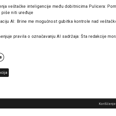
enja veštačke inteligencije među dobitnicima Pulicera: Po
e piše niti uređuje
laciju AI: Brine me mogućnost gubitka kontrole nad veštač
enjuje pravila o označavanju AI sadržaja: Šta redakcije mor
cija
lovi korišćenja
Korišćenje