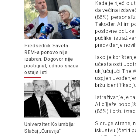
Kada je riječ o u
da većina izdava
(88%), personaliz
Također, AI im p
poslovne odluke 
publike, istraživ
predviđanje novi
Predsednik Saveta
REM-a ponovo nije
Iako je korištenj
izabran: Dogovor nije
učestalosti upot
postignut, odnos snaga
uključujući The 
ostaje isti
uspjeh uvođenjem
bržu identifikacij
Istraživanje je 
AI bilježe pobol
(86%) i bržu izra
S druge strane, 
Univerzitet Kolumbija:
iskustvu (četiri 
Slučaj „Ćuruvija”