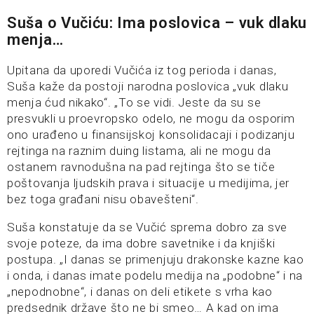
Suša o Vučiću: Ima poslovica – vuk dlaku
menja…
Upitana da uporedi Vučića iz tog perioda i danas,
Suša kaže da postoji narodna poslovica „vuk dlaku
menja ćud nikako“. „To se vidi. Jeste da su se
presvukli u proevropsko odelo, ne mogu da osporim
ono urađeno u finansijskoj konsolidacaji i podizanju
rejtinga na raznim duing listama, ali ne mogu da
ostanem ravnodušna na pad rejtinga što se tiče
poštovanja ljudskih prava i situacije u medijima, jer
bez toga građani nisu obavešteni“.
Suša konstatuje da se Vučić sprema dobro za sve
svoje poteze, da ima dobre savetnike i da knjiški
postupa. „I danas se primenjuju drakonske kazne kao
i onda, i danas imate podelu medija na „podobne“ i na
„nepodnobne“, i danas on deli etikete s vrha kao
predsednik države što ne bi smeo… A kad on ima