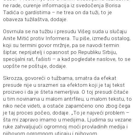
ne rade, curenje informacija iz svedočenja Borisa
Tadića o gardistima – ne trea on da tuži, to je
obaveza tužilaštva, dodaje.
Osvrnula se na tužbu i presudu Višeg suda u slučaju
Anite Mitić protiv Informera. Tu piše, između ostalog,
koji su termini govor mržnje, pa se navodi termin
šiptar, neprijatelj i opasnost po Republiku Srbiju,
specijalni rat, fašisti – a kad pogledate naslove, to se
uopšte ne poštuje, dodaje.
Skrozza, govoreći o tužbama, smatra da efekat
presude nije u srazmeri sa efektom koji je taj tekst
proizveo i da je šteta nemerljiva. O toj presudi čitaće
u tim novinama u malom antrfileu, u malom tekstu, to
niko neće videti, a ostaće zapamćeno ono zbog čega
je taj proces počeo, dodaje. „To je najveći problem –
šta mi zapravo imamo u medijima
.
Ljudima su vezane
ruke zahvaljujući ogromnoj moći provladinih medija i
njihovom ogromnom uticaju i njihovom