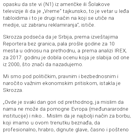
opasku da ste vi (N1) iz američke ili Šolakove
televizije ili da je „Vreme“ tajkunsko, to je vetar u leđa
tabloidima i to je drugi način na koji se utiče na
medije, uz zabranu reklamiranja“, ističe.
Skrozza podseća da je Srbija, prema izveštajima
Reportera bez granica, pala prošle godine za 10
mesta u odnosu na prethodnu, a prema analizi IREX,
za 2017. godinu je dobila ocenu koja je slabija od one
iz 2000, što znači da nazadujemo.
Mi smo pod političkim, pravnim i bezbednosnim i
naročito važnim ekonomskim pritiskom, istakla je
Skrozza.
„Ovde je svaki dan gori od prethodnog, ja mislim da
nama ne može da pomogne Evropa (međunararodne
institucije) i niko… Mislim da je najbolji način za borbu,
koji imamo u ovom trenutku beznađa, da
profesionalno, hrabro, dignute glave, časno i pošteno