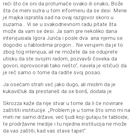
reći što će oni da protumače ovako ili onako, Bože
šta će meni sutra u tom informeru da se desi. Mene
je majka ispratila sad na ovaj razgovor skoro u
suzama… Vi se u svakodnevnom radu pitate šta
može da vam se desi. Ja sam pre nekoliko dana
intervjuisala Igora Jurića i posle dva ana njemu se
dogodio u tabloidima progon… Ne verujem da je to
zbog tog intervjua, ali ne možete da se oduprete
utisku da ste svojim radom, pozvavši čoveka da
govori, isprovocirali tako nešto“, navela je ističući da
je reč samo o tome da radite svoj posao.
Ja osećam strah već jako dugo, ali mislim da je
kukavičluk da prestaneš da se boriš, dodala je.
Skrozza kaže da nije stvar u tome da li će novinare
zaštititi institucije. „Problem je u tome što smo mi na
meti ne samo države, već ljudi koji gutaju te tabloide,
te prodržavne medije i tu nijedna institucija ne može
da vas zaštiti, kad vas stave tapet“.