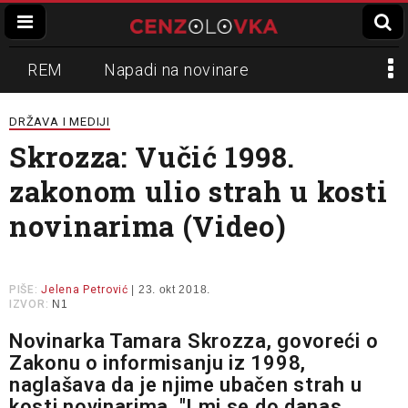
REM
Napadi na novinare
Zvučni top
Crna Gora
N1
DRŽAVA I MEDIJI
Skrozza: Vučić 1998.
Propaganda
Lokalni mediji
zakonom ulio strah u kosti
Informer
Slavko Ćuruvija
novinarima (Video)
PIŠE:
Jelena Petrović
| 23. okt 2018.
IZVOR:
N1
Novinarka Tamara Skrozza, govoreći o
Zakonu o informisanju iz 1998,
naglašava da je njime ubačen strah u
kosti novinarima. "I mi se do danas