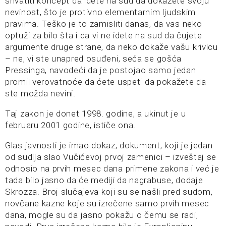
shvatiti koncept da idete na sud da dokažete svoju
nevinost, što je protivno elementarnim ljudskim
pravima. Teško je to zamisliti danas, da vas neko
optuži za bilo šta i da vi ne idete na sud da čujete
argumente druge strane, da neko dokaže vašu krivicu
– ne, vi ste unapred osuđeni, seća se gošća
Pressinga, navodeći da je postojao samo jedan
promil verovatnoće da ćete uspeti da pokažete da
ste možda nevini.
Taj zakon je donet 1998. godine, a ukinut je u
februaru 2001 godine, ističe ona.
Glas javnosti je imao dokaz, dokument, koji je jedan
od sudija slao Vučićevoj prvoj zamenici – izveštaj se
odnosio na prvih mesec dana primene zakona i već je
tada bilo jasno da će mediji da nagrabuse, dodaje
Skrozza. Broj slučajeva koji su se našli pred sudom,
novčane kazne koje su izrečene samo prvih mesec
dana, mogle su da jasno pokažu o čemu se radi,