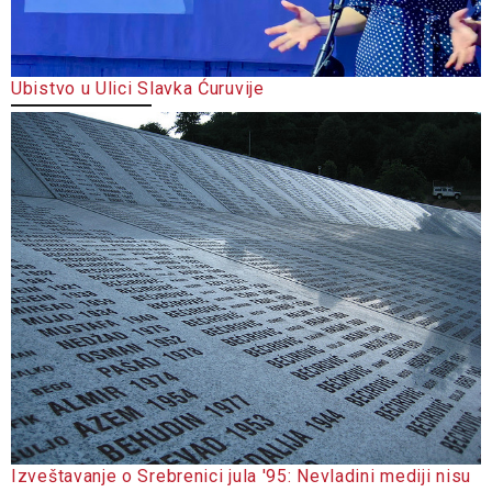
Ubistvo u Ulici Slavka Ćuruvije
Izveštavanje o Srebrenici jula '95: Nevladini mediji nisu