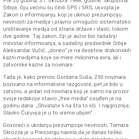
Pre 20 godina, 31. oktobra 1998. godine, Skupština
Srbije, čiju većinu su činili SPS i SRS, usvojila je
Zakon o informisanju, koji je ukinuo prezumpciju
nevinosti za medije i pravno omogućio sistematsko
uništavanje medija od strane države i vlasti, tokom
dve godine. Taj zakon, čiji je autor bio tadašnji
ministar informisanja, a sadašnji predsednik Srbije
Aleksandar Vučić, „doneo“ je na desetine drakonskih
kazni medijima koje se mere milionima evra, ali i
zatvorske kazne za novinare.
Tada je, kako prenosi Gordana Suša, 250 novinara
pozivano na informativne razgovore, pet je bilo u
zatvoru, a jedan od novinara koji je samo na prozor
svoje redakcije stavio „free media“ osuđen je na
godinu dana. „Shvatate li na šta to liči. I najgroznije,
Slavko Ćuruvija je u to vreme ubijen“.
Govoreći o ukidanju prezumpcije nevinosti, Tamara
Skrozza je u Pressingu navela da je danas teško