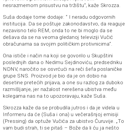
nesrazmernom prisustvu na tržištu“, kaže Skrozza.
Suša dodaje tome dodaje: “ I neradu odgovornih
institucija. Da se poštuje zakonodavstvo, da reaguje
nezavisno telo REM, onda to ne bi moglo da se
dešava da se na veoma gledanoj televiziji Vučić
obračunama sa svojim političkim protivnicima“.
Ona ističe i način na koji se govorilo u Skupštini
poslednjih dana o Nedimu Sejdinoviću, predsedniku
NDNV, naročito se osvrćući na reči šefa poslaničke
grupe SNS. Proizvod je bio da je on dobio na
desetine pretećih prijava, a one su razlog za duboko
razmišljanje, jer nažalost nerešena ubistva među
kolegama nas na to upozoravaju, kaže Suša.
Skrozza kaže da se probudila jutros i da je videla u
Informeru da će (Suša i ona) u večerašnjoj emisiji
(Pressing) da optuže Vučića za ubistvo Ćuruvije. „To
vam budi strah, ti se pitaš – Bože da li ću ja nešto