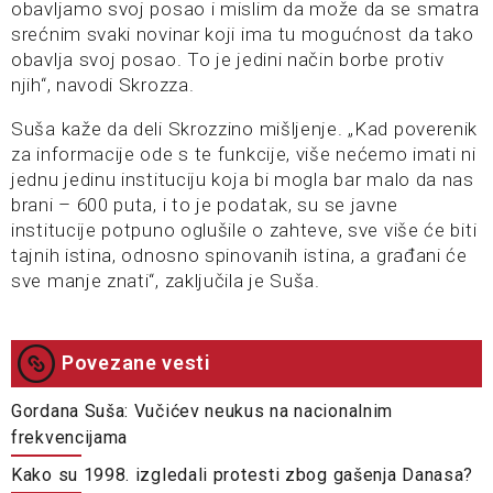
obavljamo svoj posao i mislim da može da se smatra
srećnim svaki novinar koji ima tu mogućnost da tako
obavlja svoj posao. To je jedini način borbe protiv
njih“, navodi Skrozza.
Suša kaže da deli Skrozzino mišljenje. „Kad poverenik
za informacije ode s te funkcije, više nećemo imati ni
jednu jedinu instituciju koja bi mogla bar malo da nas
brani – 600 puta, i to je podatak, su se javne
institucije potpuno oglušile o zahteve, sve više će biti
tajnih istina, odnosno spinovanih istina, a građani će
sve manje znati“, zaključila je Suša.
Povezane vesti
Gordana Suša: Vučićev neukus na nacionalnim
frekvencijama
Kako su 1998. izgledali protesti zbog gašenja Danasa?