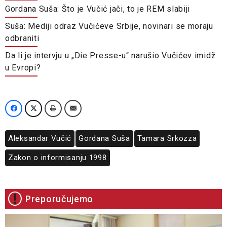
Gordana Suša: Što je Vučić jači, to je REM slabiji
Suša: Mediji odraz Vučićeve Srbije, novinari se moraju
odbraniti
Da li je intervju u „Die Presse-u“ narušio Vučićev imidž
u Evropi?
Aleksandar Vučić
Gordana Suša
Tamara Srkozza
Zakon o informisanju 1998
Preporučujemo