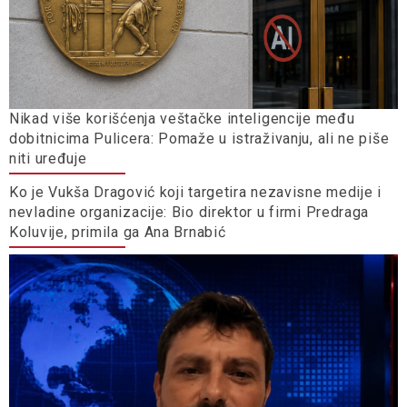
Nikad više korišćenja veštačke inteligencije među
dobitnicima Pulicera: Pomaže u istraživanju, ali ne piše
niti uređuje
Ko je Vukša Dragović koji targetira nezavisne medije i
nevladine organizacije: Bio direktor u firmi Predraga
Koluvije, primila ga Ana Brnabić