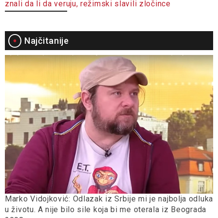
znali da li da veruju, režimski slavili zločince
Najčitanije
Marko Vidojković: Odlazak iz Srbije mi je najbolja odluka
u životu. A nije bilo sile koja bi me oterala iz Beograda