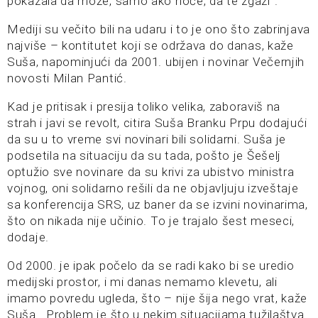
pokazala da može, samo ako hoće, da te zgazi“.
Mediji su večito bili na udaru i to je ono što zabrinjava
najviše – kontitutet koji se održava do danas, kaže
Suša, napominjući da 2001. ubijen i novinar Večernjih
novosti Milan Pantić.
Kad je pritisak i presija toliko velika, zaboraviš na
strah i javi se revolt, citira Suša Branku Prpu dodajući
da su u to vreme svi novinari bili solidarni. Suša je
podsetila na situaciju da su tada, pošto je Šešelj
optužio sve novinare da su krivi za ubistvo ministra
vojnog, oni solidarno rešili da ne objavljuju izveštaje
sa konferencija SRS, uz baner da se izvini novinarima,
što on nikada nije učinio. To je trajalo šest meseci,
dodaje.
Od 2000. je ipak počelo da se radi kako bi se uredio
medijski prostor, i mi danas nemamo klevetu, ali
imamo povredu ugleda, što – nije šija nego vrat, kaže
Suša. Problem je što u nekim situacijama tužilaštva