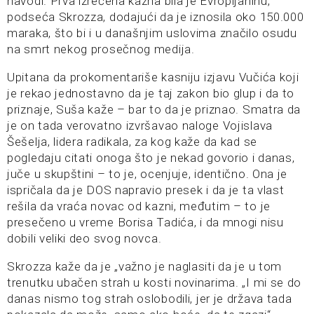
navodi. Prva izrečena kazna bila je Evropljaninu,
podseća Skrozza, dodajući da je iznosila oko 150.000
maraka, što bi i u današnjim uslovima značilo osudu
na smrt nekog prosečnog medija.
Upitana da prokomentariše kasniju izjavu Vučića koji
je rekao jednostavno da je taj zakon bio glup i da to
priznaje, Suša kaže – bar to da je priznao. Smatra da
je on tada verovatno izvršavao naloge Vojislava
Šešelja, lidera radikala, za kog kaže da kad se
pogledaju citati onoga što je nekad govorio i danas,
juče u skupštini – to je, ocenjuje, identično. Ona je
ispričala da je DOS napravio presek i da je ta vlast
rešila da vraća novac od kazni, međutim – to je
presečeno u vreme Borisa Tadića, i da mnogi nisu
dobili veliki deo svog novca.
Skrozza kaže da je „važno je naglasiti da je u tom
trenutku ubačen strah u kosti novinarima. „I mi se do
danas nismo tog strah oslobodili, jer je država tada