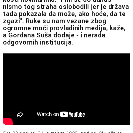
nismo tog straha oslobodili jer je država
tada pokazala da može, ako hoće, da te
zgazi". Ruke su nam vezane zbog
ogromne moći provladinih medija, kaže,
a Gordana Suša dodaje - i nerada
odgovornih institucija.