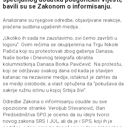
bavili su se Zakonom o informisanju.
Analizirane su njegove odredbe, objavljivane reakcije,
praćena sudbina ugašenih medija…
„Ukoliko ih sada ne zaustavimo, svi ćemo završiti u
logoru“. Ovim rečima se okupljenima na Trgu Nikole
Pašića koji su protestovali zbog gašenja Danasa,
Naše borbe i Dnevnog telegrafa obratila
kolumnistkinja Danasa Borka Pavićević. Na protestu,
koji se održavao svakog dana od kada je stavljen
katanac na nezavisne medije, istaknut je zahtev da
se mediji oslobode, a vlast optužena da “pokušava da
sakrije ružnu istinu u kojoj Srbija živi“.
Odredbe Zakona o informisanju osudile su sve
opozicione stranke. Veroljub Stevanović, član
Predsedništva SPO je ocenio da su idejni tvorci
novog zakona SRS I JUL, ali da je i SPS, koji ih je