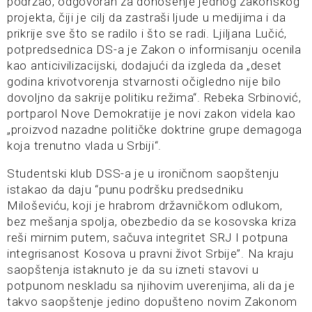
podržao, odgovoran za donošenje jednog zakonskog
projekta, čiji je cilj da zastraši ljude u medijima i da
prikrije sve što se radilo i što se radi. Ljiljana Lučić,
potpredsednica DS-a je Zakon o informisanju ocenila
kao anticivilizacijski, dodajući da izgleda da „deset
godina krivotvorenja stvarnosti očigledno nije bilo
dovoljno da sakrije politiku režima“. Rebeka Srbinović,
portparol Nove Demokratije je novi zakon videla kao
„proizvod nazadne političke doktrine grupe demagoga
koja trenutno vlada u Srbiji“.
Studentski klub DSS-a je u ironičnom saopštenju
istakao da daju “punu podršku predsedniku
Miloševiću, koji je hrabrom državničkom odlukom,
bez mešanja spolja, obezbedio da se kosovska kriza
reši mirnim putem, sačuva integritet SRJ I potpuna
integrisanost Kosova u pravni život Srbije”. Na kraju
saopštenja istaknuto je da su izneti stavovi u
potpunom neskladu sa njihovim uverenjima, ali da je
takvo saopštenje jedino dopušteno novim Zakonom