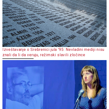
Izveštavanje o Srebrenici jula '95: Nevladini mediji nisu
znali da li da veruju, režimski slavili zločince