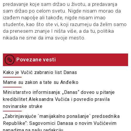
predavanje koje sam držao u životu, a predavanja
sam držao po celom svetu. Nigde nisam morao da
izađem napolje ali takođe, nigde nisam imao
studente, kao što ste vi, koji razumeju da želim samo
da prenesem znanje I ništa više, a da tu, politika
nikada ne sme da ima svoje mesto.
Povezane vesti
Kako je Vučić zabranio list Danas
Mame su zakon a tate su Anđelko
Ministarstvo informisanja: „Danas“ doveo u pitanje
kredibilitet Aleksandra Vučića i povredio pravila
novinarske struke
„Zabrinjavajuće `manijakalno ponašanje` predsednika
Republike“: Sagovornici Danasa o novim Vučićevim
napadima na našu redakciju