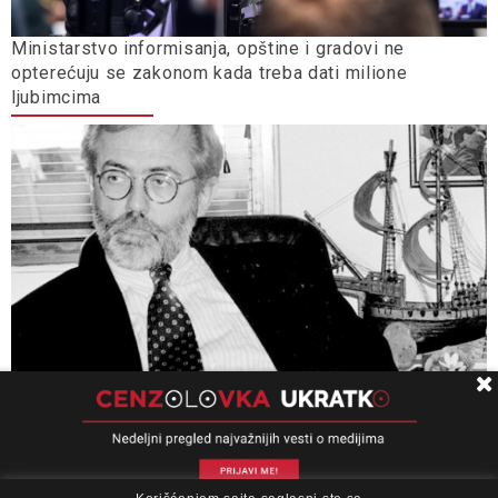
Ministarstvo informisanja, opštine i gradovi ne
opterećuju se zakonom kada treba dati milione
ljubimcima
Univerzitet Kolumbija: Slučaj „Ćuruvija” presedan, važan
za pitanja slobode izražavanja, odgovornosti i