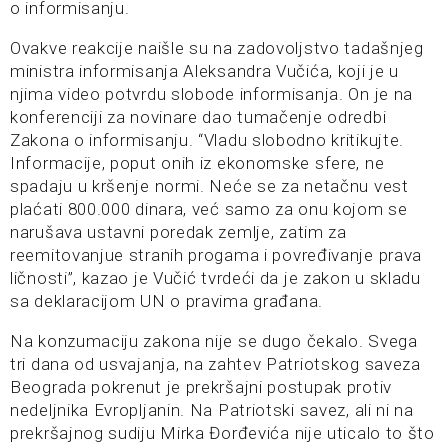
o informisanju.
Ovakve reakcije naišle su na zadovoljstvo tadašnjeg
ministra informisanja Aleksandra Vučića, koji je u
njima video potvrdu slobode informisanja. On je na
konferenciji za novinare dao tumačenje odredbi
Zakona o informisanju. “Vladu slobodno kritikujte.
Informacije, poput onih iz ekonomske sfere, ne
spadaju u kršenje normi. Neće se za netačnu vest
plaćati 800.000 dinara, već samo za onu kojom se
narušava ustavni poredak zemlje, zatim za
reemitovanjue stranih progama i povređivanje prava
ličnosti”, kazao je Vučić tvrdeći da je zakon u skladu
sa deklaracijom UN o pravima građana.
Na konzumaciju zakona nije se dugo čekalo. Svega
tri dana od usvajanja, na zahtev Patriotskog saveza
Beograda pokrenut je prekršajni postupak protiv
nedeljnika Evropljanin. Na Patriotski savez, ali ni na
prekršajnog sudiju Mirka Đorđevića nije uticalo to što