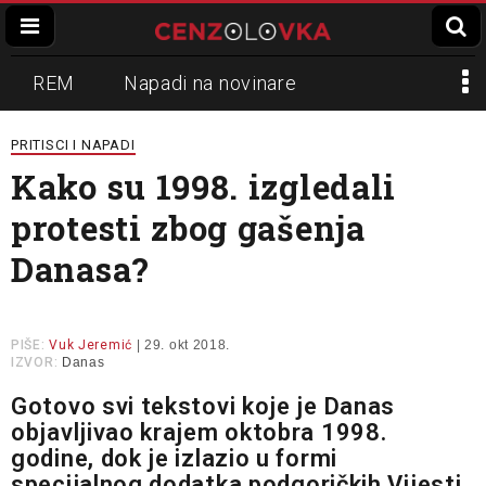
REM
Napadi na novinare
Zvučni top
Crna Gora
N1
PRITISCI I NAPADI
Kako su 1998. izgledali
Propaganda
Lokalni mediji
protesti zbog gašenja
Informer
Slavko Ćuruvija
Danasa?
PIŠE:
Vuk Jeremić
| 29. okt 2018.
IZVOR:
Danas
Gotovo svi tekstovi koje je Danas
objavljivao krajem oktobra 1998.
godine, dok je izlazio u formi
specijalnog dodatka podgoričkih Vijesti,