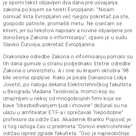
je sporni tekst objavljen dva dana pre usvajanja
zakona po kojem se tereti Evropljanin. “Nisam
osnivač lista Evropljanin već njegov pokretač pa ste,
gospodo patriote, promašili metu. Ne osećam se
krivim, jer su tekstovi napisani a novine objavljene pre
donošenja Zakona o informisanju”, izjavio je u sudu
Slavko Ćuruvija, pokretač Evropljanina.
Drakonske odredbe Zakona o informisanju pomalo su
tih dana gurnule u stranu podjednako štetne odredbe
Zakona o univerzitetu. A i one su krajem oktobra ‘98
bile veoma opipljive. Kako je pisala Danasova Lidija
Jovetić, po nalogu dekana Elektrotehničkog fakulteta
u Beogradu Vladana Teodosića, momci koji su
iznajmljeni u nekoj od mnogobrojnih firmi koje se
bave “obezbeđivanjem ljudi i imovine” dežurali su na
ulazu u amfiteatar ETF-a i sprečavali “nepodobne”
profesore da održe čas. Akademik Branko Popović je
iz tog razloga čas iz predmeta “Osnovi elektrotehnike”
održao ispred zgrade fakulteta. “Ovo je najneobičnije